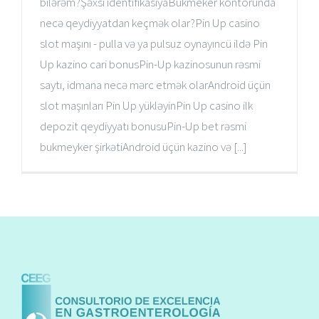
bilərəm?Şəxsi identifikasiyaBukmeker kontorunda
necə qeydiyyatdan keçmək olar?Pin Up casino
slot maşını - pulla və ya pulsuz oynayıncü ildə Pin
Up kazino cari bonusPin-Up kazinosunun rəsmi
saytı, idmana necə mərc etmək olarAndroid üçün
slot maşınları Pin Up yükləyinPin Up casino ilk
depozit qeydiyyatı bonusuPin-Up bet rəsmi
bukmeyker şirkətiAndroid üçün kazino və [...]