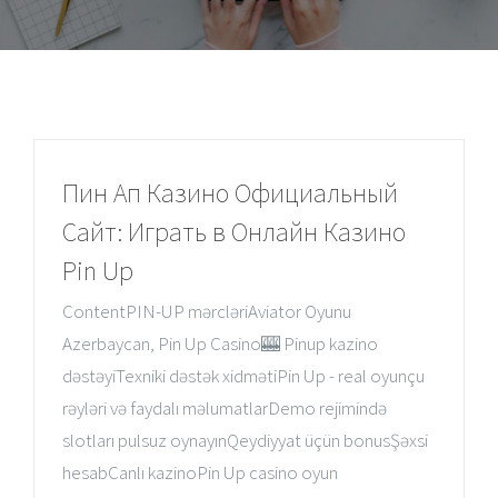
Пин Ап Казино Официальный
Сайт: Играть в Онлайн Казино
Pin Up
ContentPIN-UP mərcləriAviator Oyunu
Azerbaycan, Pin Up Casino🎰 Pinup kazino
dəstəyiTexniki dəstək xidmətiPin Up - real oyunçu
rəyləri və faydalı məlumatlarDemo rejimində
slotları pulsuz oynayınQeydiyyat üçün bonusŞəxsi
hesabCanlı kazinoPin Up casino oyun