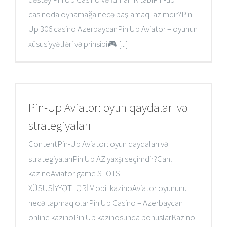
casinoda oynamağa necə başlamaq lazımdır?Pin
Up 306 casino AzerbaycanPin Up Aviator – oyunun
xüsusiyyətləri və prinsipi🎮 [...]
Pin-Up Aviator: oyun qaydaları və
strategiyaları
ContentPin-Up Aviator: oyun qaydaları və
strategiyalarıPin Up AZ yaxşı seçimdir?Canlı
kazinoAviator game SLOTS
XÜSUSİYYƏTLƏRİMobil kazinoAviator oyununu
necə tapmaq olarPin Up Casino – Azerbaycan
online kazinoPin Up kazinosunda bonuslarKazino