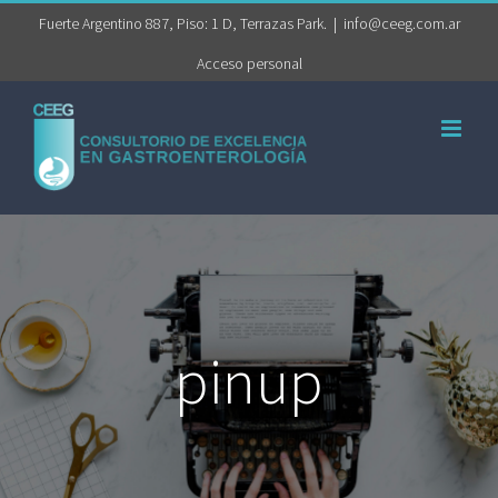
Saltar
Fuerte Argentino 887, Piso: 1 D, Terrazas Park.
|
info@ceeg.com.ar
al
Acceso personal
contenido
pinup