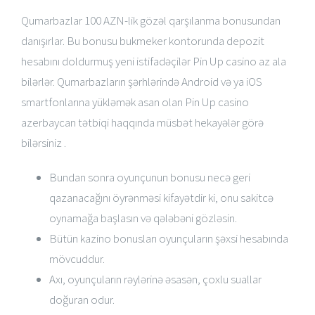
Qumarbazlar 100 AZN-lik gözəl qarşılanma bonusundan
danışırlar. Bu bonusu bukmeker kontorunda depozit
hesabını doldurmuş yeni istifadəçilər Pin Up casino az ala
bilərlər. Qumarbazların şərhlərində Android və ya iOS
smartfonlarına yükləmək asan olan Pin Up casino
azerbaycan tətbiqi haqqında müsbət hekayələr görə
bilərsiniz .
Bundan sonra oyunçunun bonusu necə geri
qazanacağını öyrənməsi kifayətdir ki, onu sakitcə
oynamağa başlasın və qələbəni gözləsin.
Bütün kazino bonusları oyunçuların şəxsi hesabında
mövcuddur.
Axı, oyunçuların rəylərinə əsasən, çoxlu suallar
doğuran odur.