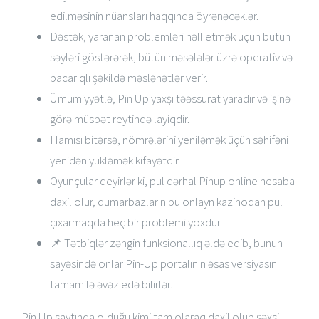
edilməsinin nüansları haqqında öyrənəcəklər.
Dəstək, yaranan problemləri həll etmək üçün bütün
səyləri göstərərək, bütün məsələlər üzrə operativ və
bacarıqlı şəkildə məsləhətlər verir.
Ümumiyyətlə, Pin Up yaxşı təəssürat yaradır və işinə
görə müsbət reytinqə layiqdir.
Hamısı bitərsə, nömrələrini yeniləmək üçün səhifəni
yenidən yükləmək kifayətdir.
Oyunçular deyirlər ki, pul dərhal Pinup online hesaba
daxil olur, qumarbazların bu onlayn kazinodan pul
çıxarmaqda heç bir problemi yoxdur.
📌 Tətbiqlər zəngin funksionallıq əldə edib, bunun
sayəsində onlar Pin-Up portalının əsas versiyasını
tamamilə əvəz edə bilirlər.
Pin Up saytında olduğu kimi tam olaraq daxil olub şəxsi