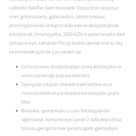
cəlbedici təkliflər daim buradadır. Depozitsiz və pulsuz
mərc götürsə belə , gələcəkdə o, idman bonusu,
promosyon kodu və kupon əldə edə və aksiyada iştirak
edə biləcək. Ümumiyyətlə, 1000 AZN-ə qədər hesaba daxil
olmaq və eyni zamanda Pin Up kazino demək olar ki, heç
nə etməmək üçün bir çox variant var.
Siz bu bonusu doldurduqdan sonra aktivləşdirə və
sonra oynamağa başlaya bilərsiniz.
Oyunçular uduşları istənilən bank kartına və ya
mövcud elektron pul kisəsinə komissiyasız çıxara
bilər.
Beləliklə, qumar klubu özünü fırıldaqçılardan
sığortalayır, həmçinin eyni şəxsin 2 dəfə depozitsiz
bonusu geri götürmək qərarına gəlib-gəlmədiyini