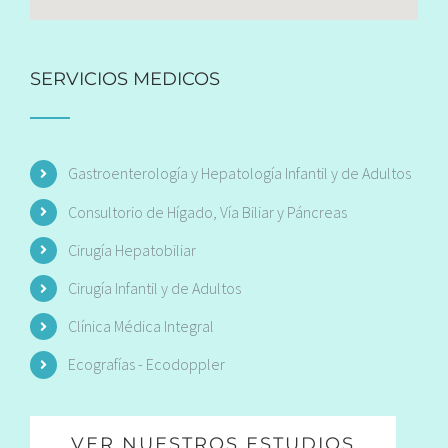
SERVICIOS MEDICOS
Gastroenterología y Hepatología Infantil y de Adultos
Consultorio de Hígado, Vía Biliar y Páncreas
Cirugía Hepatobiliar
Cirugía Infantil y de Adultos
Clínica Médica Integral
Ecografías - Ecodoppler
VER NUESTROS ESTUDIOS