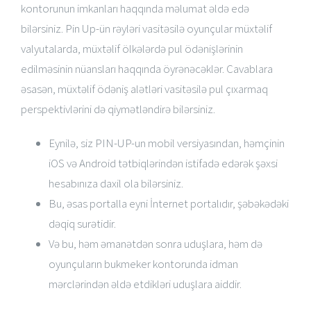
kontorunun imkanları haqqında məlumat əldə edə
bilərsiniz. Pin Up-ün rəyləri vasitəsilə oyunçular müxtəlif
valyutalarda, müxtəlif ölkələrdə pul ödənişlərinin
edilməsinin nüansları haqqında öyrənəcəklər. Cavablara
əsasən, müxtəlif ödəniş alətləri vasitəsilə pul çıxarmaq
perspektivlərini də qiymətləndirə bilərsiniz.
Eynilə, siz PIN-UP-un mobil versiyasından, həmçinin
iOS və Android tətbiqlərindən istifadə edərək şəxsi
hesabınıza daxil ola bilərsiniz.
Bu, əsas portalla eyni İnternet portalıdır, şəbəkədəki
dəqiq surətidir.
Və bu, həm əmanətdən sonra uduşlara, həm də
oyunçuların bukmeker kontorunda idman
mərclərindən əldə etdikləri uduşlara aiddir.