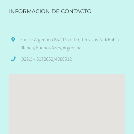
INFORMACION DE CONTACTO
Fuerte Argentino 887, Piso: 1 D, Terrazas Park Bahía
Blanca, Buenos Aires, Argentina
(0291) – 5172052/4380512