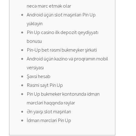
necə mərc etmək olar
Android üçün slot maşınları Pin Up
yükləyin
Pin Up casino ilk depozit qeydiyyatı
bonusu
Pin-Up bet rəsmi bukmeyker şirkəti
Android üçün kazino və proqramın mobil
versiyası
Şəxsi hesab
Rəsmi sayt Pin Up
Pin Up bukmeker kontorunda idman
mərcləri haqqında rəylər
Ən yaxşı slot maşınları
İdman mərcləri Pin Up