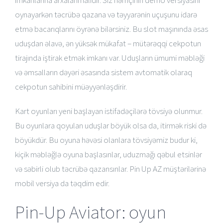
imkanlarına arxalanmalıdır. Siz həmçinin demo versiyasını
oynayarkən təcrübə qazana və təyyarənin uçuşunu idarə
etmə bacarıqlarını öyrənə bilərsiniz. Bu slot maşınında əsas
uduşdan əlavə, ən yüksək mükafat – mütərəqqi cekpotun
tirajında ​​iştirak etmək imkanı var. Uduşların ümumi məbləği
və əmsalların dəyəri əsasında sistem avtomatik olaraq
cekpotun sahibini müəyyənləşdirir.
Kart oyunları yeni başlayan istifadəçilərə tövsiyə olunmur.
Bu oyunlara qoyulan uduşlar böyük olsa da, itirmək riski də
böyükdür. Bu oyuna həvəsi olanlara tövsiyəmiz budur ki,
kiçik məbləğlə oyuna başlasınlar, uduzmağı qəbul etsinlər
və səbirli olub təcrübə qazansınlar. Pin Up AZ müştərilərinə
mobil versiya da təqdim edir.
Pin-Up Aviator: oyun