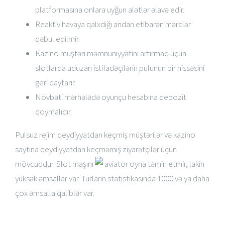
platformasına onlara uyğun alətlər əlavə edir.
Reaktiv havaya qalxdığı andan etibarən mərclər
qəbul edilmir.
Kazino müştəri məmnuniyyətini artırmaq üçün
slotlarda uduzan istifadəçilərin pulunun bir hissəsini
geri qaytarır.
Növbəti mərhələdə oyunçu hesabına depozit
qoymalıdır.
Pulsuz rejim qeydiyyatdan keçmiş müştərilər və kazino
saytına qeydiyyatdan keçməmiş ziyarətçilər üçün
mövcuddur. Slot maşını
aviator oyna təmin etmir, lakin
yüksək əmsallar var. Turların statistikasında 1000 və ya daha
çox əmsalla qaliblər var.