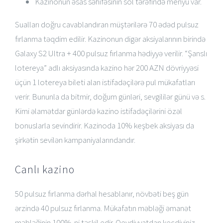
Kazinonun əsas səhifəsinin sol tərəfində menyu var.
Sualları doğru cavablandıran müştərilərə 70 ədəd pulsuz
fırlanma təqdim edilir. Kazinonun digər aksiyalarının birində
Galaxy S2 Ultra + 400 pulsuz fırlanma hədiyyə verilir. “Şanslı
lotereya” adlı aksiyasında kazino hər 200 AZN dövriyyəsi
üçün 1 lotereya bileti alan istifadəçilərə pul mükafatları
verir. Bununla da bitmir, doğum günləri, sevgililər günü və s.
Kimi əlamətdar günlərdə kazino istifadəçilərini özəl
bonuslarla sevindirir. Kazinoda 10% keşbek aksiyası da
şirkətin sevilən kampaniyalarındandır.
Canlı kazino
50 pulsuz fırlanma dərhal hesablanır, növbəti beş gün
ərzində 40 pulsuz fırlanma. Mükafatın məbləği əmanət
məbləğinin 100%-ni təşkil edir. Qeydiyyatdan keçdiyiniz