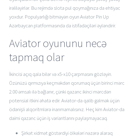
irəliləyirlər. Bu rejimdə slota pul qoymağınıza da ehtiyac
yoxdur. Populyarlığı bitməyən oyun Aviator Pin Up
Azərbaycan platformasında da istifadəçiləri əyləndirir.
Aviator oyununu necə
tapmaq olar
İkincisi açıq qala bilər və x5-x10 çarpmasını gözləyin.
Özünüzü qırmızıya keçməkdən qorumaq üçün birinci mərc
2.00 əmsalı ilə bağlanır, çünki qazanc ikinci mərcdən
potensial itkini əhatə edir. Aviator-da qalib gəlmək üçün
ödənişli alqoritmlərə inanmamalısınız. Heç kim Aviator-da
daimi qazanc üçün iş variantlarını paylaşmayacaq.
Şirkət xidmət göstərdiyi ölkələri nəzərə alaraq