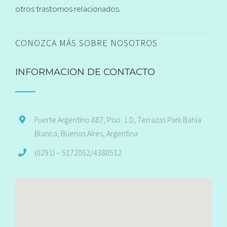
otros trastornos relacionados.
CONOZCA MÁS SOBRE NOSOTROS
INFORMACION DE CONTACTO
Fuerte Argentino 887, Piso: 1 D, Terrazas Park Bahía
Blanca, Buenos Aires, Argentina
(0291) – 5172052/4380512