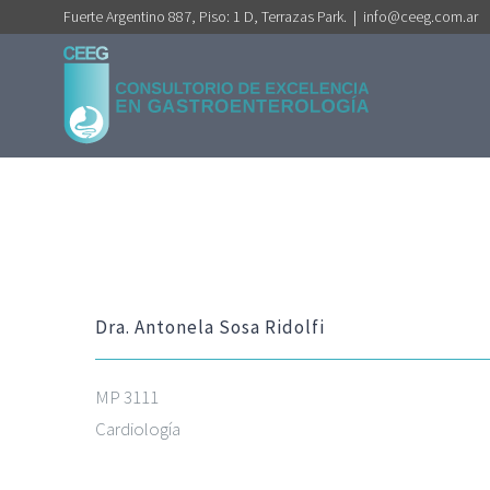
Saltar
Fuerte Argentino 887, Piso: 1 D, Terrazas Park.
|
info@ceeg.com.ar
al
contenido
Dra. Antonela Sosa Ridolfi
MP 3111
Cardiología