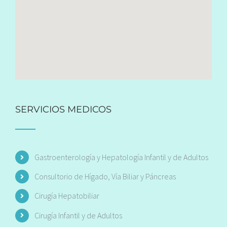
SERVICIOS MEDICOS
Gastroenterología y Hepatología Infantil y de Adultos
Consultorio de Hígado, Vía Biliar y Páncreas
Cirugía Hepatobiliar
Cirugía Infantil y de Adultos