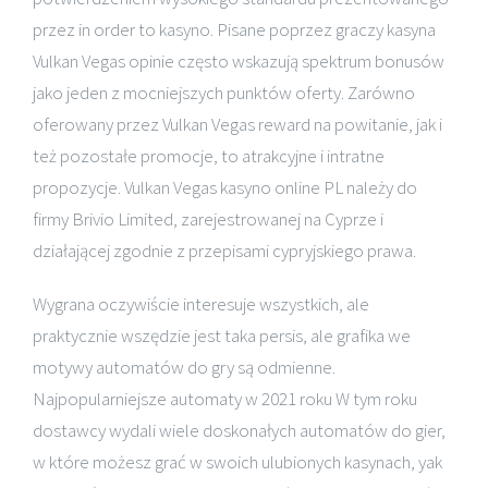
przez in order to kasyno. Pisane poprzez graczy kasyna
Vulkan Vegas opinie często wskazują spektrum bonusów
jako jeden z mocniejszych punktów oferty. Zarówno
oferowany przez Vulkan Vegas reward na powitanie, jak i
też pozostałe promocje, to atrakcyjne i intratne
propozycje. Vulkan Vegas kasyno online PL należy do
firmy Brivio Limited, zarejestrowanej na Cyprze i
działającej zgodnie z przepisami cypryjskiego prawa.
Wygrana oczywiście interesuje wszystkich, ale
praktycznie wszędzie jest taka persis, ale grafika we
motywy automatów do gry są odmienne.
Najpopularniejsze automaty w 2021 roku W tym roku
dostawcy wydali wiele doskonałych automatów do gier,
w które możesz grać w swoich ulubionych kasynach, yak