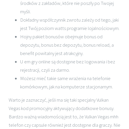
środków z zakładów, które nie poszły po Twojej
myśli.
Dokładny współczynnik zwrotu zależy od tego, jaki
jest Twój poziom watts programie lojalnościowym.
Hojny pakiet bonusów obejmuje bonus od
depozytu, bonus bez depozytu, bonus reload, a
benefit powitalny jest atrakcyjny.
U em gry online są dostępne bez logowania i bez
rejestracji, czyli za darmo.
Możesz mieć takie same wrażenia na telefonie
komórkowym, jak na komputerze stacjonarnym.
Warto je zaznaczyć, jeśli ma się taki specjalny Vulkan
Vegas kod promocyjny aktywujący dodatkowe bonusy.
Bardzo ważną wiadomością jest to, że Vulkan Vegas mhh
telefon czy capsule również jest dostępne dla graczy. Nie