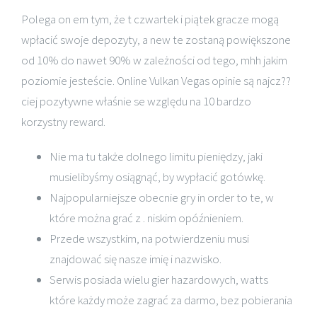
Polega on em tym, że t czwartek i piątek gracze mogą
wpłacić swoje depozyty, a new te zostaną powiększone
od 10% do nawet 90% w zależności od tego, mhh jakim
poziomie jesteście. Online Vulkan Vegas opinie są najcz??
ciej pozytywne właśnie se względu na 10 bardzo
korzystny reward.
Nie ma tu także dolnego limitu pieniędzy, jaki
musielibyśmy osiągnąć, by wypłacić gotówkę.
Najpopularniejsze obecnie gry in order to te, w
które można grać z . niskim opóźnieniem.
Przede wszystkim, na potwierdzeniu musi
znajdować się nasze imię i nazwisko.
Serwis posiada wielu gier hazardowych, watts
które każdy może zagrać za darmo, bez pobierania