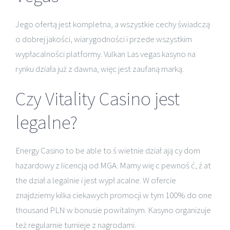
Jego ofertą jest kompletna, a wszystkie cechy świadczą
o dobrej jakości, wiarygodności i przede wszystkim
wypłacalności platformy. Vulkan Las vegas kasyno na
rynku działa już z dawna, więc jest zaufaną marką.
Czy Vitality Casino jest
legalne?
Energy Casino to be able to ś wietnie dział ają cy dom
hazardowy z licencją od MGA. Mamy wię c pewnoś ć, ż at
the dział a legalnie i jest wypł acalne. W ofercie
znajdziemy kilka ciekawych promocji w tym 100% do one
thousand PLN w bonusie powitalnym. Kasyno organizuje
też regularnie turnieje z nagrodami.