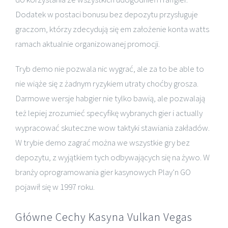
Dodatek w postaci bonusu bez depozytu przysługuje
graczom, którzy zdecydują się em założenie konta watts
ramach aktualnie organizowanej promocji.
Tryb demo nie pozwala nic wygrać, ale za to be able to
nie wiąże się z żadnym ryzykiem utraty choćby grosza.
Darmowe wersje habgier nie tylko bawią, ale pozwalają
też lepiej zrozumieć specyfikę wybranych gier i actually
wypracować skuteczne wow taktyki stawiania zakładów.
W trybie demo zagrać można we wszystkie gry bez
depozytu, z wyjątkiem tych odbywających się na żywo. W
branży oprogramowania gier kasynowych Play’n GO
pojawił się w 1997 roku.
Główne Cechy Kasyna Vulkan Vegas