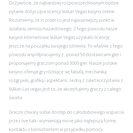
Oczywiście, że najbardziej rozpowszechnionym będzie
pytanie dotyczące licencji Vulkan Vegas kasyna online.
Rozumiemy, że in order to jest najważniejszy punkt w
działaniu serwisu hazardowego. Z tego powodu nasze
kasyno internetowe Vulkan Vegas uzyskało licencję
jeszcze na początku swojego istnienia. To właśnie z tego
powodu współpracujemy z . ponad 50 dostawcami gier i
proponujemy graczom ponad 3000 gier. Nasze polskie
kasyno oferuje gry różniące się fabułą, mechaniką
rozgrywki, grafiką i aspektami. Jedną z zalet korzystania z
Vulkan Las vegas jest to, że akceptujemy graczy z całego
świata.
Gracze chwalą sobie dostęp do całodobowego wsparcia
przez live talk i wymieniają move jako najlepszą formę
kontaktu z konsultantem w przypadku pomocy