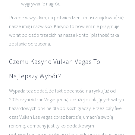
wygrywanie nagród.
Przede wszystkim, na potwierdzeniu musi znajdować się
nasze imię i nazwisko. Kasyno to bowiem nie przyjmuje
wpłat od osób trzecich na nasze konto i płatność taka
zostanie odrzucona.
Czemu Kasyno Vulkan Vegas To
Najlepszy Wybór?
Wypada też dodać, że fakt obecności na rynku już od
2015 czyni Vulkan Vegas jedną z dłużej działających witryn
hazardowych on-line dla polskich graczy. Przez cały five
czas Vulkan Las vegas coraz bardziej umacnia swoją
renomę, company jest tylko dodatkowym
potwierdzeniem wysokiego standardu prezentowanego