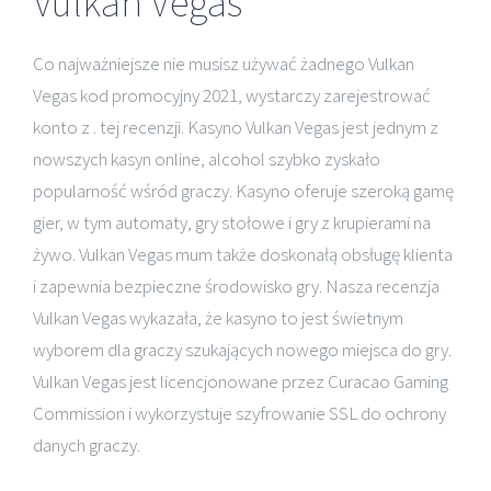
Vulkan Vegas
Co najważniejsze nie musisz używać żadnego Vulkan
Vegas kod promocyjny 2021, wystarczy zarejestrować
konto z . tej recenzji. Kasyno Vulkan Vegas jest jednym z
nowszych kasyn online, alcohol szybko zyskało
popularność wśród graczy. Kasyno oferuje szeroką gamę
gier, w tym automaty, gry stołowe i gry z krupierami na
żywo. Vulkan Vegas mum także doskonałą obsługę klienta
i zapewnia bezpieczne środowisko gry. Nasza recenzja
Vulkan Vegas wykazała, że kasyno to jest świetnym
wyborem dla graczy szukających nowego miejsca do gry.
Vulkan Vegas jest licencjonowane przez Curacao Gaming
Commission i wykorzystuje szyfrowanie SSL do ochrony
danych graczy.