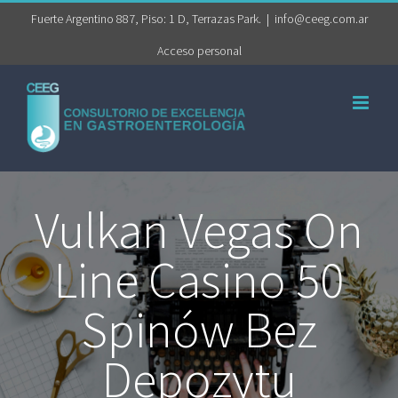
Saltar
Fuerte Argentino 887, Piso: 1 D, Terrazas Park.
|
info@ceeg.com.ar
al
Acceso personal
contenido
Vulkan Vegas On
Line Casino 50
Spinów Bez
Depozytu