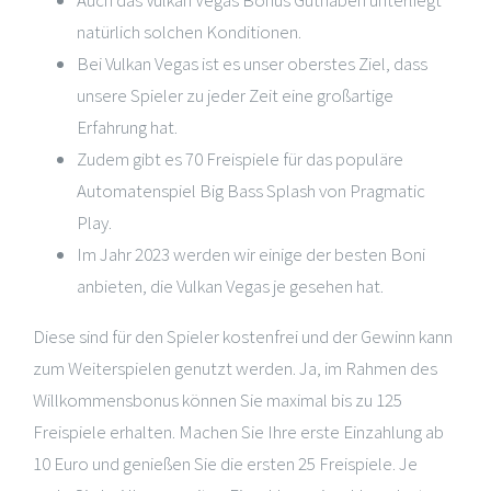
Auch das Vulkan Vegas Bonus Guthaben unterliegt
natürlich solchen Konditionen.
Bei Vulkan Vegas ist es unser oberstes Ziel, dass
unsere Spieler zu jeder Zeit eine großartige
Erfahrung hat.
Zudem gibt es 70 Freispiele für das populäre
Automatenspiel Big Bass Splash von Pragmatic
Play.
Im Jahr 2023 werden wir einige der besten Boni
anbieten, die Vulkan Vegas je gesehen hat.
Diese sind für den Spieler kostenfrei und der Gewinn kann
zum Weiterspielen genutzt werden. Ja, im Rahmen des
Willkommensbonus können Sie maximal bis zu 125
Freispiele erhalten. Machen Sie Ihre erste Einzahlung ab
10 Euro und genießen Sie die ersten 25 Freispiele. Je