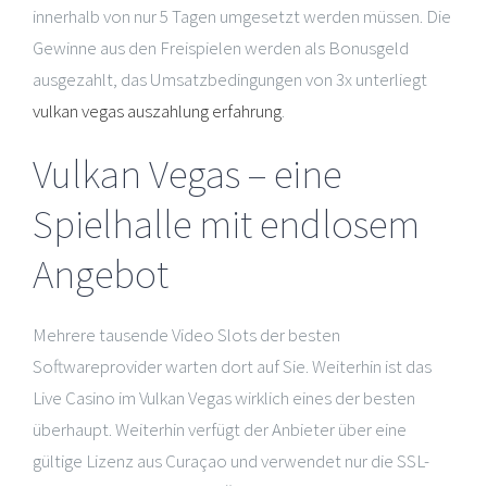
innerhalb von nur 5 Tagen umgesetzt werden müssen. Die
Gewinne aus den Freispielen werden als Bonusgeld
ausgezahlt, das Umsatzbedingungen von 3x unterliegt
vulkan vegas auszahlung erfahrung
.
Vulkan Vegas – eine
Spielhalle mit endlosem
Angebot
Mehrere tausende Video Slots der besten
Softwareprovider warten dort auf Sie. Weiterhin ist das
Live Casino im Vulkan Vegas wirklich eines der besten
überhaupt. Weiterhin verfügt der Anbieter über eine
gültige Lizenz aus Curaçao und verwendet nur die SSL-