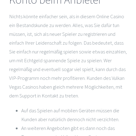
Nichts könnte einfacher sein, als in diesem Online Casino
ein Bestandskunde zu werden. Alles, was Sie dafür tun
müssen, ist, sich als neuer Spieler zu registrieren und
einfach Ihrer Leidenschaft zu folgen. Das bedeutet, dass
Sie einfach nur regelmäßig spielen sowie etwas einzahlen,
um mit Echtgeld spannende Spiele zu spielen. Wer
regelmäßig und eventuell sogar viel spielt, kann durch das
VIP-Programm noch mehr profitieren. Kunden des Vulkan
Vegas Casinos haben gleich mehrere Möglichkeiten, mit
dem Support in Kontakt zu treten.
Auf das Spielen auf mobilen Geräten müssen die
Kunden aber natürlich dennoch nicht verzichten.
An weiteren Angeboten gibt es dann noch das