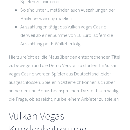
Spielen zu animieren.
So sind unter Umständen auch Auszahlungen per
Banküberweisung möglich.
Auszahlungen tätigt das Vulkan Vegas Casino
derweil ab einer Summe von 10 Euro, sofern die
Auszahlung per E-Wallet erfolgt.
Hierzu reicht es, die Maus über den entsprechenden Titel
zu bewegen und die Demo Version zu starten. Im Vulkan
Vegas Casino werden Spieler aus Deutschland leider
ausgeschlossen. Spieler in Österreich können sich aber
anmelden und Bonus beanspruchen. Da stellt sich häufig
die Frage, ob es reicht, nur bei einem Anbieter zu spielen.
Vulkan Vegas
Kundenbetreuung