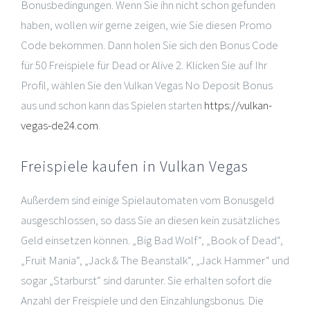
Bonusbedingungen. Wenn Sie ihn nicht schon gefunden
haben, wollen wir gerne zeigen, wie Sie diesen Promo
Code bekommen. Dann holen Sie sich den Bonus Code
für 50 Freispiele für Dead or Alive 2. Klicken Sie auf Ihr
Profil, wählen Sie den Vulkan Vegas No Deposit Bonus
aus und schon kann das Spielen starten
https://vulkan-
vegas-de24.com
.
Freispiele kaufen in Vulkan Vegas
Außerdem sind einige Spielautomaten vom Bonusgeld
ausgeschlossen, so dass Sie an diesen kein zusätzliches
Geld einsetzen können. „Big Bad Wolf“, „Book of Dead“,
„Fruit Mania“, „Jack & The Beanstalk“, „Jack Hammer“ und
sogar „Starburst“ sind darunter. Sie erhalten sofort die
Anzahl der Freispiele und den Einzahlungsbonus. Die