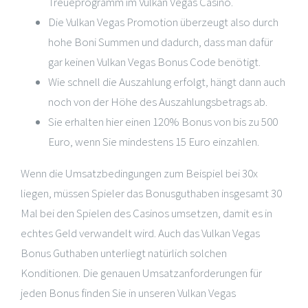
Treueprogramm im Vulkan Vegas Casino.
Die Vulkan Vegas Promotion überzeugt also durch
hohe Boni Summen und dadurch, dass man dafür
gar keinen Vulkan Vegas Bonus Code benötigt.
Wie schnell die Auszahlung erfolgt, hängt dann auch
noch von der Höhe des Auszahlungsbetrags ab.
Sie erhalten hier einen 120% Bonus von bis zu 500
Euro, wenn Sie mindestens 15 Euro einzahlen.
Wenn die Umsatzbedingungen zum Beispiel bei 30x
liegen, müssen Spieler das Bonusguthaben insgesamt 30
Mal bei den Spielen des Casinos umsetzen, damit es in
echtes Geld verwandelt wird. Auch das Vulkan Vegas
Bonus Guthaben unterliegt natürlich solchen
Konditionen. Die genauen Umsatzanforderungen für
jeden Bonus finden Sie in unseren Vulkan Vegas