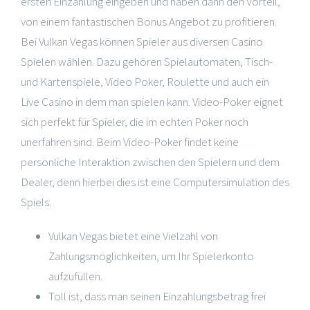
ersten Einzahlung eingeben und haben dann den Vorteil,
von einem fantastischen Bonus Angebot zu profitieren.
Bei Vulkan Vegas können Spieler aus diversen Casino
Spielen wählen. Dazu gehören Spielautomaten, Tisch-
und Kartenspiele, Video Poker, Roulette und auch ein
Live Casino in dem man spielen kann. Video-Poker eignet
sich perfekt für Spieler, die im echten Poker noch
unerfahren sind. Beim Video-Poker findet keine
persönliche Interaktion zwischen den Spielern und dem
Dealer, denn hierbei dies ist eine Computersimulation des
Spiels.
Vulkan Vegas bietet eine Vielzahl von
Zahlungsmöglichkeiten, um Ihr Spielerkonto
aufzufüllen.
Toll ist, dass man seinen Einzahlungsbetrag frei