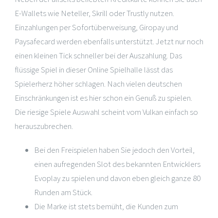
E-Wallets wie Neteller, Skrill oder Trustly nutzen.
Einzahlungen per Sofortüberweisung, Giropay und
Paysafecard werden ebenfalls unterstützt. Jetzt nur noch
einen kleinen Tick schneller bei der Auszahlung. Das
flüssige Spiel in dieser Online Spielhalle lässt das
Spielerherz höher schlagen. Nach vielen deutschen
Einschränkungen ist es hier schon ein Genuß zu spielen.
Die riesige Spiele Auswahl scheint vom Vulkan einfach so
herauszubrechen.
Bei den Freispielen haben Sie jedoch den Vorteil,
einen aufregenden Slot des bekannten Entwicklers
Evoplay zu spielen und davon eben gleich ganze 80
Runden am Stück.
Die Marke ist stets bemüht, die Kunden zum