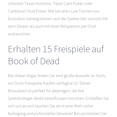
Ultimate Texas Hold’em, Triple Card Poker oder
Caribbean Stud Poker. Wie bei allen Live Tischen von
Evolution Gaming können sich die Spieler hier sowohl mit
dem Dealer als auch mit ihren Mitspielern per Chat
austauschen.
Erhalten 15 Freispiele auf
Book of Dead
Bei Vulkan Vegas finden Sie eine große Auswahl an Slots,
wo Slots Freispiele Kaufen verfügbar ist. Dieser
Bonuskauf ist perfekt für diejenigen, die ihre
Spielstrategie direkt beeinflussen möchten. Schließen Sie
sich uns an und tauchen Sie ein in eine Welt voller
Aufregung und potenzieller Gewinne! Bei uns können Sie