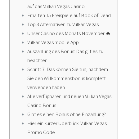
auf das Vulkan Vegas Casino
Erhalten 15 Freispiele auf Book of Dead
Top 3 Alternativen zu Vulkan Vegas
Unser Casino des Monats November 🔥
Vulkan Vegas mobile App
Auszahlung des Bonus: Das gilt es zu
beachten
Schritt 7: Das können Sie tun, nachdem
Sie den Willkommensbonus komplett
verwenden haben
Alle verfügbaren und neuen Vulkan Vegas
Casino Bonus
Gibt es einen Bonus ohne Einzahlung?
Hier ein kurzer Überblick: Vulkan Vegas
Promo Code