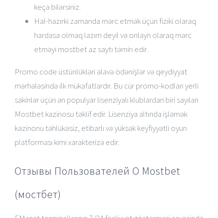
keçə bilərsiniz.
Hal-hazırki zamanda mərc etmək üçün fiziki olaraq
hardasa olmaq lazım deyil və onlayn olaraq mərc
etməyi mostbet az saytı təmin edir.
Promo code üstünlükləri əlavə ödənişlər və qeydiyyat
mərhələsində ilk mükafatlardır. Bu cür promo-kodları yerli
sakinlər üçün ən populyar lisenziyalı klublardan biri sayılan
Mostbet kazinosu təklif edir. Lisenziya altında işləmək
kazinonu təhlükəsiz, etibarlı və yüksək keyfiyyətli oyun
platforması kimi xarakterizə edir.
Отзывы Пользователей О Mostbet
(мостбет)