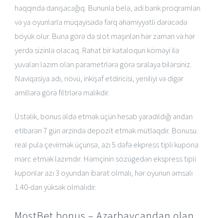
haqqında danışacağıq. Bununla belə, adi bank proqramları
və ya oyunlarla müqayisədə fərq əhəmiyyətli dərəcədə
böyük olur. Buna görə də slot maşınları hər zaman və hər
yerdə sizinlə olacaq. Rahat bir kataloqun köməyi ilə
yuvaları lazım olan parametrlərə görə sıralaya bilərsiniz.
Naviqasiya adı, növü, inkişaf etdiricisi, yeniliyi və digər
amillərə görə filtrlərə malikdir.
Üstəlik, bonus əldə etmək üçün hesab yaradıldığı andan
etibarən 7 gün ərzində depozit etmək mütləqdir. Bonusu
real pula çevirmək üçünsə, azı 5 dəfə ekpress tipli kupona
mərc etmək lazımdır. Həmçinin sözügedən ekspress tipli
kuponlar azı 3 oyundan ibarət olmalı, hər oyunun əmsalı
1.40-dan yüksək olmalıdır.
MostBet bonus – Azərbaycandan olan