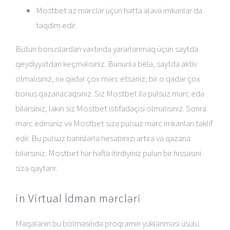
Mostbet az mərclər üçün hətta əlavə imkanlar da
təqdim edir.
Bütün bonuslardan vaxtında yararlanmaq üçün saytda
qeydiyyatdan keçməlisiniz. Bununla belə, saytda aktiv
olmalısınız, nə qədər çox mərc etsəniz, bir o qədər çox
bonus qazanacaqsınız. Siz Mostbet ilə pulsuz mərc edə
bilərsiniz, lakin siz Mostbet istifadəçisi olmalısınız. Sonra
mərc edirsiniz və Mostbet sizə pulsuz mərc imkanları təklif
edir. Bu pulsuz bahislərlə hesabınızı artıra və qazana
bilərsiniz. Mostbet hər həftə itirdiyiniz pulun bir hissəsini
sizə qaytarır.
in Virtual İdman mərcləri
Məqalənin bu bölməsində proqramın yüklənməsi üsulu