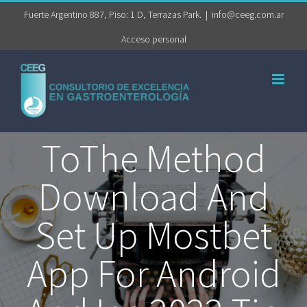
Saltar
Fuerte Argentino 887, Piso: 1 D, Terrazas Park.
|
info@ceeg.com.ar
al
Acceso personal
contenido
ToThe Method
Download And
Set Up Mostbet
App For Android