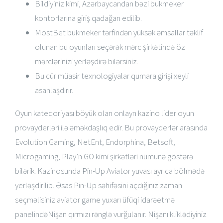
Bildiyiniz kimi, Azərbaycandan bəzi bukmeker
kontorlarına giriş qadağan edilib.
MostBet bukmeker tərfindən yüksək əmsallar təklif
olunan bu oyunları seçərək mərc şirkətində öz
mərclərinizi yerləşdirə bilərsiniz.
Bu cür müasir texnologiyalar qumara girişi xeyli
asanlaşdırır.
Oyun kateqoriyası böyük olan onlayn kazino lider oyun
provayderləri ilə əməkdaşlıq edir. Bu provayderlər arasında
Evolution Gaming, NetEnt, Endorphina, Betsoft,
Microgaming, Play’n GO kimi şirkətləri nümunə göstərə
bilərik. Kazinosunda Pin-Up Aviator yuvası ayrıca bölmədə
yerləşdirilib. Əsas Pin-Up səhifəsini açdığınız zaman
seçməlisiniz aviator game yuxarı üfüqi idarəetmə
panelindəNişan qırmızı rənglə vurğulanır. Nişanı kliklədiyiniz