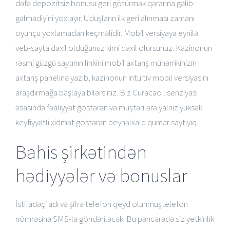
dəfə depozitsiz bonusu geri götürmək qərarına gəlib-
gəlmədiyini yoxlayır. Uduşların ilk geri alınması zamanı
oyunçu yoxlamadan keçməlidir. Mobil versiyaya eynilə
veb-sayta daxil olduğunuz kimi daxil olursunuz. Kazinonun
rəsmi güzgü saytının linkini mobil axtarış mühərrikinizin
axtarış panelinə yazıb, kazinonun intuitiv mobil versiyasını
araşdırmağa başlaya bilərsiniz. Biz Curacao lisenziyası
əsasında fəaliyyət göstərən və müştərilərə yalnız yüksək
keyfiyyətli xidmət göstərən beynəlxalq qumar saytıyıq.
Bahis şirkətindən
hədiyyələr və bonuslar
İstifadəçi adı və şifrə telefon qeyd olunmuştelefon
nömrəsinə SMS-lə göndəriləcək. Bu pəncərədə siz yetkinlik