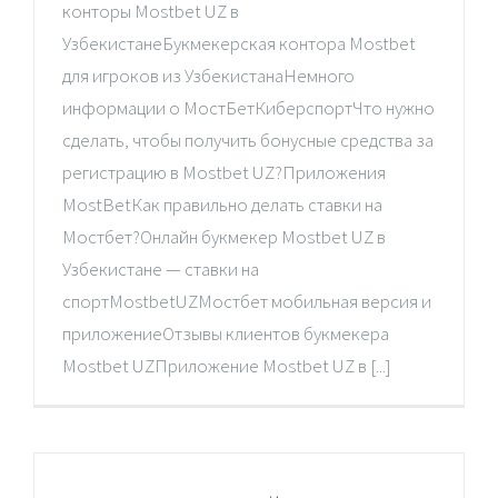
конторы Mostbet UZ в
УзбекистанеБукмекерская контора Mostbet
для игроков из УзбекистанаНемного
информации о МостБетКиберспортЧто нужно
сделать, чтобы получить бонусные средства за
регистрацию в Mostbet UZ?Приложения
MostBetКак правильно делать ставки на
Мостбет?Онлайн букмекер Mostbet UZ в
Узбекистане — ставки на
спортMostbetUZМостбет мобильная версия и
приложениеОтзывы клиентов букмекера
Mostbet UZПриложение Mostbet UZ в [...]