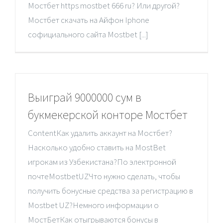
Мостбет https mostbet 666 ru? Или другой?
Мостбет скачать на Айфон Iphone
cофициального сайта Mostbet [...]
Выиграй 9000000 сум в
букмекерской конторе Мостбет
ContentКак удалить аккаунт на Мостбет?
Насколько удобно ставить на MostBet
игрокам из Узбекистана?По электронной
почтеMostbetUZЧто нужно сделать, чтобы
получить бонусные средства за регистрацию в
Mostbet UZ?Немного информации о
МостБетКак отыгрываются бонусы в