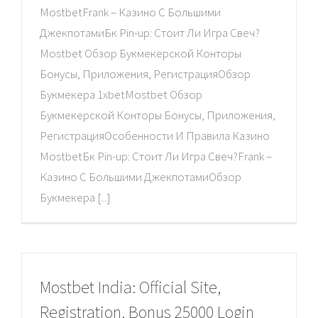
MostbetFrank – Казино С Большими
ДжекпотамиБк Pin-up: Стоит Ли Игра Свеч?
Mostbet Обзор Букмекерской Конторы
Бонусы, Приложения, РегистрацияОбзор
Букмекера 1xbetMostbet Обзор
Букмекерской Конторы Бонусы, Приложения,
РегистрацияОсобенности И Правила Казино
MostbetБк Pin-up: Стоит Ли Игра Свеч?Frank –
Казино С Большими ДжекпотамиОбзор
Букмекера [...]
Mostbet India: Official Site,
Registration, Bonus 25000 Login