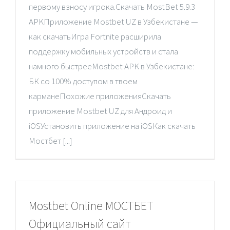
первому взносу игрока.Скачать MostBet 5.9.3
APKПриложение Mostbet UZ в Узбекистане —
как скачатьИгра Fortnite расширила
поддержку мобильных устройств и стала
намного быстрееMostbet APK в Узбекистане:
БК со 100% доступом в твоем
карманеПохожие приложенияСкачать
приложение Mostbet UZ для Андроид и
iOSУстановить приложение на iOSКак скачать
Мостбет [...]
Mostbet Online МОСТБЕТ
Официальный сайт