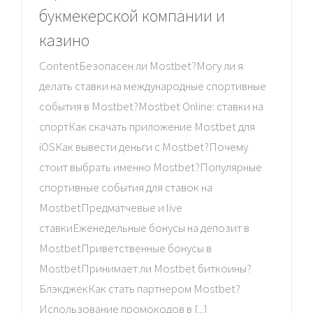
букмекерской компании и
казино
ContentБезопасен ли Mostbet?Могу ли я
делать ставки на международные спортивные
события в Mostbet?Mostbet Online: ставки на
спортКак скачать приложение Mostbet для
iOSКак вывести деньги с Mostbet?Почему
стоит выбрать именно Mostbet?Популярные
спортивные события для ставок на
MostbetПредматчевые и live
ставкиЕженедельные бонусы на депозит в
MostbetПриветственные бонусы в
MostbetПринимает ли Mostbet биткоины?
БлэкджекКак стать партнером Mostbet?
Использование промокодов в [...]