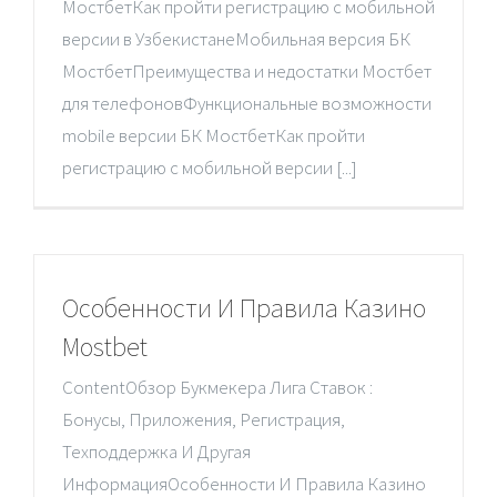
МостбетКак пройти регистрацию с мобильной
версии в УзбекистанеМобильная версия БК
МостбетПреимущества и недостатки Мостбет
для телефоновФункциональные возможности
mobile версии БК МостбетКак пройти
регистрацию с мобильной версии [...]
Особенности И Правила Казино
Mostbet
ContentОбзор Букмекера Лига Ставок :
Бонусы, Приложения, Регистрация,
Техподдержка И Другая
ИнформацияОсобенности И Правила Казино