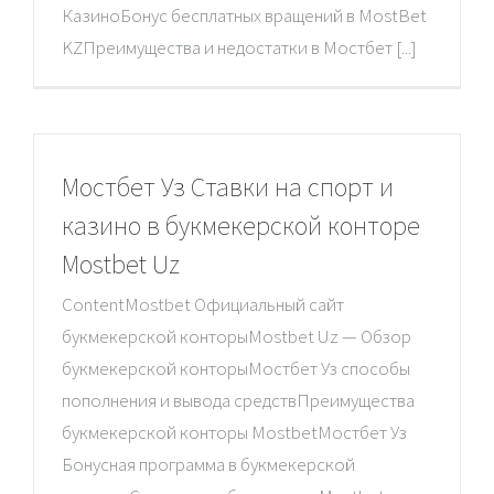
КазиноБонус бесплатных вращений в MostBet
KZПреимущества и недостатки в Мостбет [...]
Мостбет Уз Ставки на спорт и
казино в букмекерской конторе
Mostbet Uz
ContentMostbet Официальный сайт
букмекерской конторыMostbet Uz — Обзор
букмекерской конторыМостбет Уз способы
пополнения и вывода средствПреимущества
букмекерской конторы MostbetМостбет Уз
Бонусная программа в букмекерской