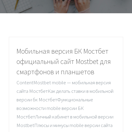
Мобильная версия БК Мостбет
официальный сайт Mostbet для
смартфонов и планшетов
ContentMostbet mobile — мобильная версия
сайта МостбетКак делать ставки в мобильной
версии бк МостбетФункциональные
возможности mobile версии БК
МостбетЛичный кабинет в мобильной версии
MostbetПлюсы и минусы mobile версии сайта