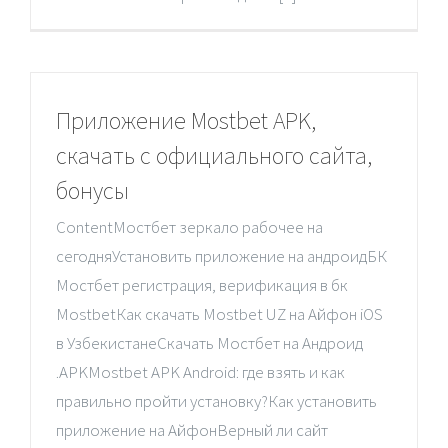
Приложение Mostbet APK,
скачать с официального сайта,
бонусы
ContentМостбет зеркало рабочее на
сегодняУстановить приложение на андроидБК
Мостбет регистрация, верификация в бк
MostbetКак скачать Mostbet UZ на Айфон iOS
в УзбекистанеСкачать Мостбет на Андроид
.APKMostbet APK Android: где взять и как
правильно пройти установку?Как установить
приложение на АйфонВерный ли сайт