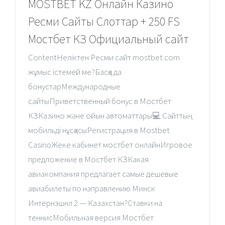
MOSTBET KZ Онлайн Казино
Ресми Сайты Слоттар + 250 FS
Мостбет КЗ Официальный сайт
ContentНеліктен Ресми сайт mostbet.com
жұмыс істемей ме?Басқа да
бонустарМеждународные
сайтыПриветственный бонус в Мостбет
КЗКазино және ойын автоматтары💻 Сайттың
мобильді нұсқасыРегистрация в Mostbet
CasinoЖеке кабинет мостбет онлайнИгровое
предложение в Мостбет КЗКакая
авиакомпания предлагает самые дешевые
авиабилеты по направлению Минск
Интернэшнл 2 — Казахстан?Ставки на
теннисМобильная версия Мостбет