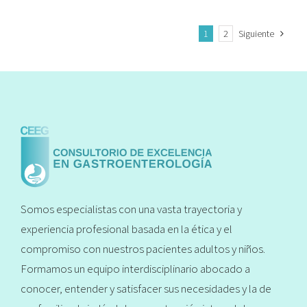
1
2
Siguiente
Somos especialistas con una vasta trayectoria y
experiencia profesional basada en la ética y el
compromiso con nuestros pacientes adultos y niños.
Formamos un equipo interdisciplinario abocado a
conocer, entender y satisfacer sus necesidades y la de