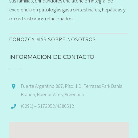
sus familias, brindándoles una atención integral de
excelencia en patologías gastrointestinales, hepáticas y
otros trastornos relacionados.
CONOZCA MÁS SOBRE NOSOTROS
INFORMACION DE CONTACTO
Fuerte Argentino 887, Piso: 1 D, Terrazas Park Bahía
Blanca, Buenos Aires, Argentina
(0291) – 5172052/4380512