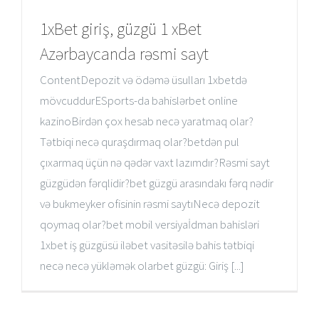
1xBet giriş, güzgü 1 xBet
Azərbaycanda rəsmi sayt
ContentDepozit və ödəmə üsulları 1xbetdə
mövcuddurESports-da bahislərbet online
kazinoBirdən çox hesab necə yaratmaq olar?
Tətbiqi necə quraşdırmaq olar?betdən pul
çıxarmaq üçün nə qədər vaxt lazımdır?Rəsmi sayt
güzgüdən fərqlidir?bet güzgü arasındakı fərq nədir
və bukmeyker ofisinin rəsmi saytıNecə depozit
qoymaq olar?bet mobil versiyaİdman bahisləri
1xbet iş güzgüsü iləbet vasitəsilə bahis tətbiqi
necə necə yükləmək olarbet güzgü: Giriş [...]