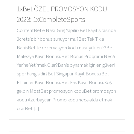
1xBet ÖZEL PROMOSYON KODU
2023: 1xCompleteSports
ContentBet'e Nasıl Giriş Yapılır?Bet kayıt sırasında
ücretsiz bir bonus sunuyor mu?Bet Tek Tıkla
BahisBet'te rezervasyon kodu nasıl yüklenir?Bet
Malezya Kayıt BonusuBet Bonus Proqramı Necə
Yerinə Yetirmək Olar?Bahis oynamak için en güvenli
spor hangisidir?Bet Singapur Kayıt BonusuBet
Filipinler Kayıt BonusuBet Fas Kayıt BonusuXoş
gəldin MostBet promosyon koduBet promosyon
kodu Azerbaycan Promo kodu necə əldə etmək
olarBet [...]