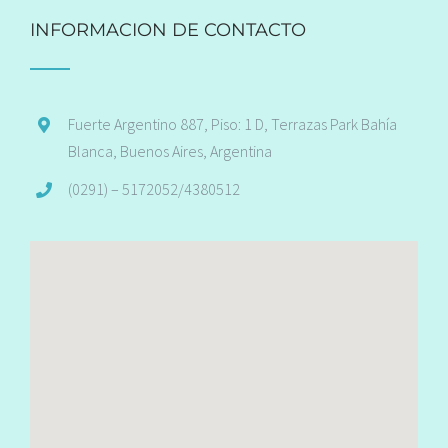
INFORMACION DE CONTACTO
Fuerte Argentino 887, Piso: 1 D, Terrazas Park Bahía
Blanca, Buenos Aires, Argentina
(0291) – 5172052/4380512