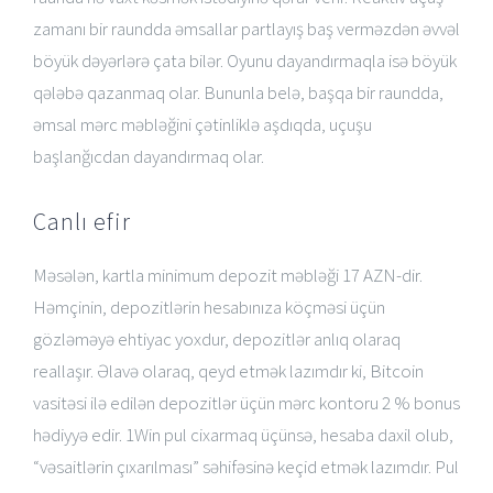
zamanı bir raundda əmsallar partlayış baş verməzdən əvvəl
böyük dəyərlərə çata bilər. Oyunu dayandırmaqla isə böyük
qələbə qazanmaq olar. Bununla belə, başqa bir raundda,
əmsal mərc məbləğini çətinliklə aşdıqda, uçuşu
başlanğıcdan dayandırmaq olar.
Canlı efir
Məsələn, kartla minimum depozit məbləği 17 AZN-dir.
Həmçinin, depozitlərin hesabınıza köçməsi üçün
gözləməyə ehtiyac yoxdur, depozitlər anlıq olaraq
reallaşır. Əlavə olaraq, qeyd etmək lazımdır ki, Bitcoin
vasitəsi ilə edilən depozitlər üçün mərc kontoru 2 % bonus
hədiyyə edir. 1Win pul cixarmaq üçünsə, hesaba daxil olub,
“vəsaitlərin çıxarılması” səhifəsinə keçid etmək lazımdır. Pul