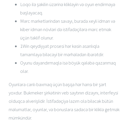
Loqo ilə şəkilin üzərinə klikləyin və oyun endirməyə
başlayacaq.
Mərc marketlərindən savayı, burada xeyli idman və
kiber idman növləri də istifadəçilərə mərc etmək
üçün təklif olunur.
1Win qeydiyyat prosesi hər kəsin asanlıqla
tamamlaya biləcəyi bir mərhələdən ibarətdir.
Oyunu dayandırmaqla isə böyük qələbə qazanmaq
olar.
Oyunlara canlı baxmaq üçün başqa hər hansı bir şərt
yoxdur. Bukmeker şirkətinin veb saytının dizaynı, interfeysi
olduqca əlverişlidir. İstifadəçiyə lazım ola biləcək bütün
məlumatlar, oyunlar, və bonuslara sadəcə bir kliklə getmək
mümkündür.