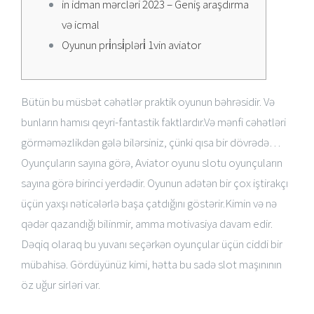
in idman mərcləri 2023 – Geniş araşdırma
və icmal
Oyunun pri̇nsi̇pləri̇ 1vin aviator
Bütün bu müsbət cəhətlər praktik oyunun bəhrəsidir. Və
bunların hamısı qeyri-fantastik faktlardır.Və mənfi cəhətləri
görməməzlikdən gələ bilərsiniz, çünki qısa bir dövrədə…
Oyunçuların sayına görə, Aviator oyunu slotu oyunçuların
sayına görə birinci yerdədir. Oyunun adətən bir çox iştirakçı
üçün yaxşı nəticələrlə başa çatdığını göstərir.Kimin və nə
qədər qazandığı bilinmir, amma motivasiya davam edir.
Dəqiq olaraq bu yuvanı seçərkən oyunçular üçün ciddi bir
mübahisə. Gördüyünüz kimi, hətta bu sadə slot maşınının
öz uğur sirləri var.