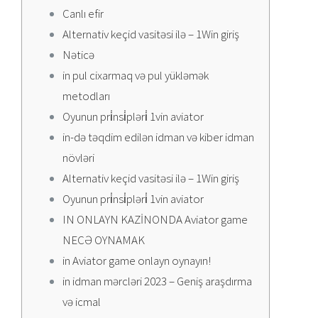
Canlı efir
Alternativ keçid vasitəsi ilə – 1Win giriş
Nəticə
in pul cixarmaq və pul yükləmək
metodları
Oyunun pri̇nsi̇pləri̇ 1vin aviator
in-də təqdim edilən idman və kiber idman
növləri
Alternativ keçid vasitəsi ilə – 1Win giriş
Oyunun pri̇nsi̇pləri̇ 1vin aviator
IN ONLAYN KAZİNONDA Aviator game
NECƏ OYNAMAK
in Aviator game onlayn oynayın!
in idman mərcləri 2023 – Geniş araşdırma
və icmal