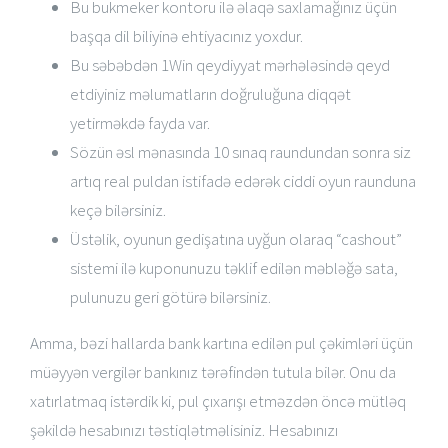
Bu bukmeker kontoru ilə əlaqə saxlamağınız üçün
başqa dil biliyinə ehtiyacınız yoxdur.
Bu səbəbdən 1Win qeydiyyat mərhələsində qeyd
etdiyiniz məlumatların doğruluğuna diqqət
yetirməkdə fayda var.
Sözün əsl mənasında 10 sınaq raundundan sonra siz
artıq real puldan istifadə edərək ciddi oyun raunduna
keçə bilərsiniz.
Üstəlik, oyunun gedişatına uyğun olaraq “cashout”
sistemi ilə kuponunuzu təklif edilən məbləğə sata,
pulunuzu geri götürə bilərsiniz.
Amma, bəzi hallarda bank kartına edilən pul çəkimləri üçün
müəyyən vergilər bankınız tərəfindən tutula bilər. Onu da
xatırlatmaq istərdik ki, pul çıxarışı etməzdən öncə mütləq
şəkildə hesabınızı təstiqlətməlisiniz. Hesabınızı