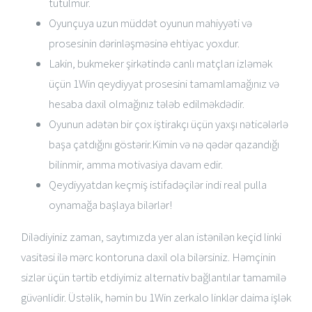
tutulmur.
Oyunçuya uzun müddət oyunun mahiyyəti və
prosesinin dərinləşməsinə ehtiyac yoxdur.
Lakin, bukmeker şirkətində canlı matçları izləmək
üçün 1Win qeydiyyat prosesini tamamlamağınız və
hesaba daxil olmağınız tələb edilməkdədir.
Oyunun adətən bir çox iştirakçı üçün yaxşı nəticələrlə
başa çatdığını göstərir.Kimin və nə qədər qazandığı
bilinmir, amma motivasiya davam edir.
Qeydiyyatdan keçmiş istifadəçilər indi real pulla
oynamağa başlaya bilərlər!
Dilədiyiniz zaman, saytımızda yer alan istənilən keçid linki
vasitəsi ilə mərc kontoruna daxil ola bilərsiniz. Həmçinin
sizlər üçün tərtib etdiyimiz alternativ bağlantılar tamamilə
güvənlidir. Üstəlik, həmin bu 1Win zerkalo linklər daima işlək