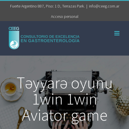
Saltar
Fuerte Argentino 887, Piso: 1 D, Terrazas Park.
|
info@ceeg.com.ar
al
Acceso personal
contenido
Təyyarə oyunu
1win 1win
Aviator game