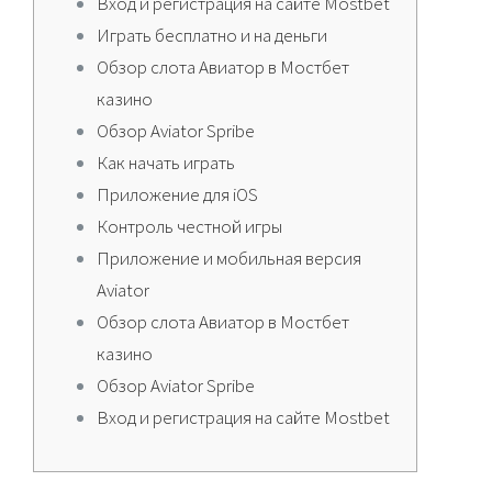
Вход и регистрация на сайте Mostbet
Играть бесплатно и на деньги
Обзор слота Авиатор в Мостбет
казино
Обзор Aviator Spribe
Как начать играть
Приложение для iOS
Контроль честной игры
Приложение и мобильная версия
Aviator
Обзор слота Авиатор в Мостбет
казино
Обзор Aviator Spribe
Вход и регистрация на сайте Mostbet