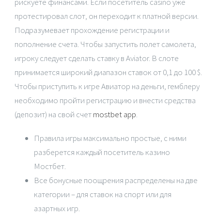
рискуете финансами. Если посетитель casino уже
протестировал слот, он переходит к платной версии.
Подразумевает прохождение регистрации и
пополнение счета. Чтобы запустить полет самолета,
игроку следует сделать ставку в Aviator. В слоте
принимается широкий диапазон ставок от 0,1 до 100 $.
Чтобы приступить к игре Авиатор на деньги, гемблеру
необходимо пройти регистрацию и внести средства
(депозит) на свой счет
mostbet app
.
Правила игры максимально простые, с ними
разберется каждый посетитель казино
Мостбет.
Все бонусные поощрения распределены на две
категории – для ставок на спорт или для
азартных игр.