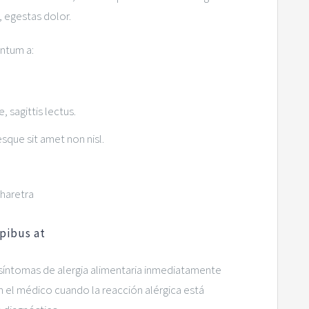
, egestas dolor.
entum a:
, sagittis lectus.
esque sit amet non nisl.
pharetra
apibus at
 síntomas de alergia alimentaria inmediatamente
 el médico cuando la reacción alérgica está