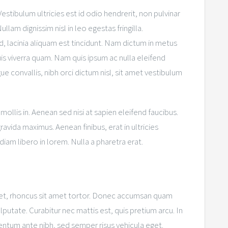
tibulum ultricies est id odio hendrerit, non pulvinar
lam dignissim nisl in leo egestas fringilla.
, lacinia aliquam est tincidunt. Nam dictum in metus
uis viverra quam. Nam quis ipsum ac nulla eleifend
e convallis, nibh orci dictum nisl, sit amet vestibulum
ollis in. Aenean sed nisi at sapien eleifend faucibus.
ravida maximus. Aenean finibus, erat in ultricies
 diam libero in lorem. Nulla a pharetra erat.
 et, rhoncus sit amet tortor. Donec accumsan quam
putate. Curabitur nec mattis est, quis pretium arcu. In
entum ante nibh, sed semper risus vehicula eget.