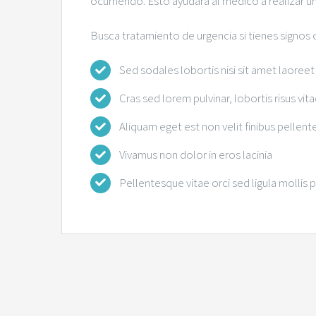
ocurriendo. Esto ayudará al médico a realizar u
Busca tratamiento de urgencia si tienes signos 
Sed sodales lobortis nisi sit amet laoreet
Cras sed lorem pulvinar, lobortis risus vitae
Aliquam eget est non velit finibus pellent
Vivamus non dolor in eros lacinia
Pellentesque vitae orci sed ligula mollis 