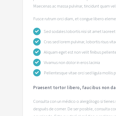
Maecenas ac massa pulvinar, tincidunt quam vel
Fusce rutrum orci diam, et congue libero elem
Sed sodales lobortis nisi sit amet laoreet
Cras sed lorem pulvinar, lobortis risus vitae
Aliquam eget est non velit finibus pellent
Vivamus non dolor in eros lacinia
Pellentesque vitae orci sed ligula mollis 
Praesent tortor libero, faucibus non d
Consulta con un médico o alergólogo si tienes
después de comer. De ser posible, consulta con