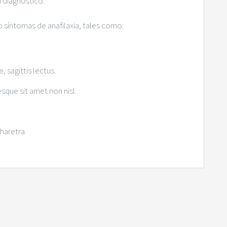
n diagnóstico.
o síntomas de anafilaxia, tales como:
, sagittis lectus.
esque sit amet non nisl.
pharetra