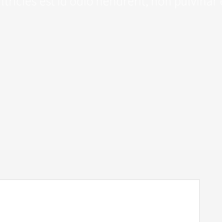
tricies est id odio hendrerit, non pulvina