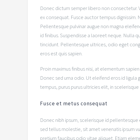
Donec dictum semper libero non consectetur. Ves
ex consequat. Fusce auctor tempus dignissim. Nul
Pellentesque pulvinar augue non magna eleifend
id finibus. Suspendisse a laoreet neque. Nulla q
tincidunt. Pellentesque ultrices, odio eget congu
eros est quis sapien.
Proin maximus finibus nisi, at elementum sapien m
Donec sed urna odio. Ut eleifend eros id ligula g
tempus, purus purus ultricies elit, in scelerisque
Fusce et metus consequat
Donec nibh ipsum, scelerisque id pellentesque
sed tellus molestie, sit amet venenatis ipsum vul
pretium faucibus odio vitae aliquet. Etiam elem