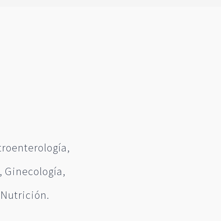
troenterología,
, Ginecología,
 Nutrición.