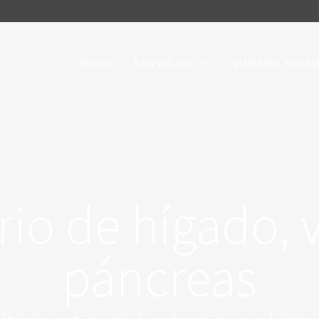
INICIO
SERVICIOS
QUIENES SOM
io de hígado, ví
páncreas