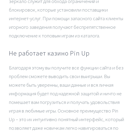
зеркало служит для обхода ограничений и
блокировок, которые установили поставщики
интернет-услуг. При помощи запасного сайта клиенты
игорного заведения получают беспрепятственное
подключение к топовым играм из каталога.
Не работает казино Pin Up
Благодаря этому вы получите все функции сайта и без
проблем сможете выводить свои выигрыши. Вы
можете быть уверенны, ваши данные и вся личная
информация будет под надежной защитой и ничто не
помешает вам погрузиться и получать удовольствия
играя в любимые игры. Основное преимущество Pin
Up – это их интуитивно понятный интерфейс, который
позволяет даже новичкам легко навигироваться по