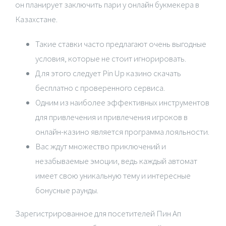
он планирует заключить пари у онлайн букмекера в
Казахстане.
Такие ставки часто предлагают очень выгодные
условия, которые не стоит игнорировать.
Для этого следует Pin Up казино скачать
бесплатно с проверенного сервиса.
Одним из наиболее эффективных инструментов
для привлечения и привлечения игроков в
онлайн-казино является программа лояльности.
Вас ждут множество приключений и
незабываемые эмоции, ведь каждый автомат
имеет свою уникальную тему и интересные
бонусные раунды.
Зарегистрированное для посетителей Пин Ап