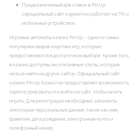
Предназначенный для ставок в Pin Up
официальный сайт корректно работает на ПК и
мобильных устройствах.
Игровые автоматы казино Pin Up – один из самых
популярных видов азартных игр, которые
предоставляются в достаточном выборе. Кроме того,
в казино доступны эксклюзивные слоты, которые
нельзя найти на других сайтах. Официальный сайт
казино Pin Up Казахстан предоставляет возможность
зарегистрироваться и войти на сайт, чтобы начать
играть. Для регистрации необходимо заполнить
некоторые персональные данные, такие как имя,
фамилия, дата рождения, электронная почта и
телефонный номер.