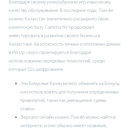
благодаря своему разнообразию игр и высокому
качеству обслуживания. В последние годы, Пин-Ап
казино Казахстан значительно расширило свою
клиентскую базу. Carletta NV продолжает
инвестировать в развитие своего бизнеса в
Казахстане. Безопасность личных и платежных данных
в Pin Up casino гарантируется благодаря
использованию передовых технологий, среди
которых SSL-шифрование.
Эти бонусные баллы можно обменять на бонусы
или использовать для получения определенных
привилегий, таких как уменьшение суммы
ставки.
Зеркало онлайн казино Пин Ап можно найти в
интернете, и оно обычно имеет название,