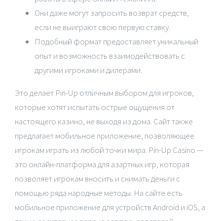
Они даже могут запросить возврат средств,
если не выиграют свою первую ставку.
Подобный формат предоставляет уникальный
опыт и возможность взаимодействовать с
другими игроками и дилерами.
Это делает Pin-Up отличным выбором для игроков,
которые хотят испытать острые ощущения от
настоящего казино, не выходя из дома. Сайт также
предлагает мобильное приложение, позволяющее
игрокам играть из любой точки мира. Pin-Up Casino —
это онлайн-платформа для азартных игр, которая
позволяет игрокам вносить и снимать деньги с
помощью ряда народные методы. На сайте есть
мобильное приложение для устройств Android и iOS, а