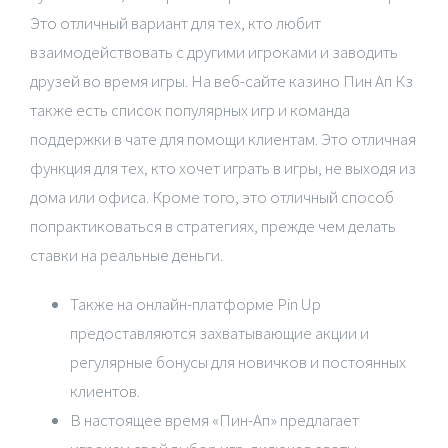
Это отличный вариант для тех, кто любит
взаимодействовать с другими игроками и заводить
друзей во время игры. На веб-сайте казино Пин Ап Кз
также есть список популярных игр и команда
поддержки в чате для помощи клиентам. Это отличная
функция для тех, кто хочет играть в игры, не выходя из
дома или офиса. Кроме того, это отличный способ
попрактиковаться в стратегиях, прежде чем делать
ставки на реальные деньги.
Также на онлайн-платформе Pin Up
предоставляются захватывающие акции и
регулярные бонусы для новичков и постоянных
клиентов.
В настоящее время «Пин-Ап» предлагает