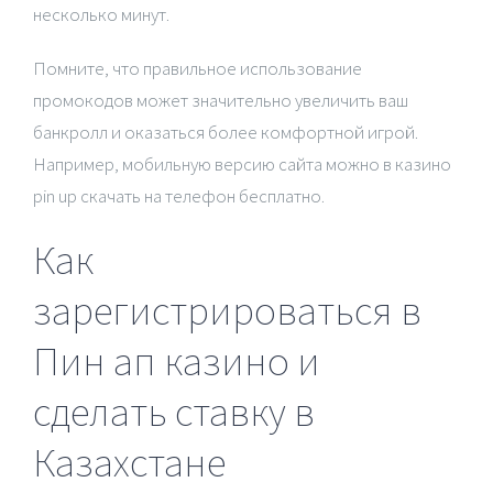
несколько минут.
Помните, что правильное использование
промокодов может значительно увеличить ваш
банкролл и оказаться более комфортной игрой.
Например, мобильную версию сайта можно в казино
pin up скачать на телефон бесплатно.
Как
зарегистрироваться в
Пин ап казино и
сделать ставку в
Казахстане