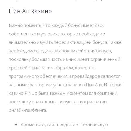
Пин Ап казино
Важно помнить, что каждый бонус имеет свои
собственные и условия, которые необходимо
внимательно изучать перед активацией бонуса. Также
необходимо следить за сроком действия бонуса,
поскольку большая часть из них имеет ограниченный
срок действия. Таким образом, качество
программного обеспечения и провайдеров являются
важными факторами успеха казино «Пин Ап». История
казино Pin Up была важным моментом для компании,
поскольку она открыла новую главу в развитии
онлайн-гемблинга.
Кроме того, сайт предлагает техническую