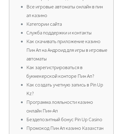
Все игровые автоматы онлайн в пин
ап казино
Категории сайта
Служба поддержки и контакты
Как скачивать приложение казино
Пин Ап на Андроид для игры в игровые
автоматы
Как зарегистрироваться в
букмекерской конторе Пин Ап?
Как создать учетную запись в Pin Up
Kz?
Программа лояльности казино
онлайн Пин-Ап
Бездепозитный бонус Pin Up Casino
Промокод Пин Ап казино Казахстан