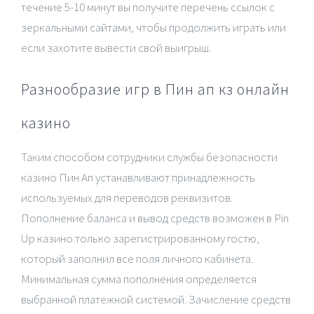
течение 5-10 минут вы получите перечень ссылок с
зеркальными сайтами, чтобы продолжить играть или
если захотите вывести свой выигрыш.
Разнообразие игр в Пин ап кз онлайн
казино
Таким способом сотрудники службы безопасности
казино Пин Ап устанавливают принадлежность
используемых для переводов реквизитов.
Пополнение баланса и вывод средств возможен в Pin
Up казино только зарегистрированному гостю,
который заполнил все поля личного кабинета.
Минимальная сумма пополнения определяется
выбранной платежной системой. Зачисление средств