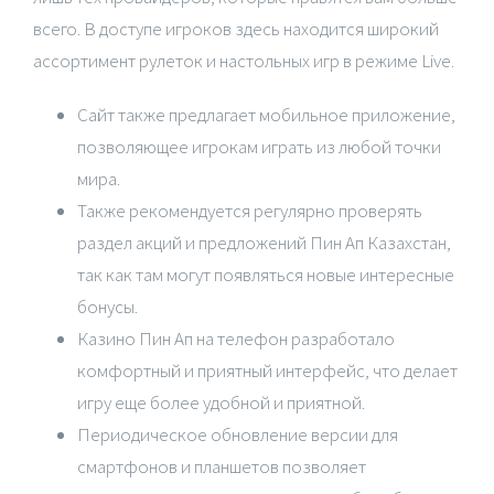
всего. В доступе игроков здесь находится широкий
ассортимент рулеток и настольных игр в режиме Live.
Сайт также предлагает мобильное приложение,
позволяющее игрокам играть из любой точки
мира.
Также рекомендуется регулярно проверять
раздел акций и предложений Пин Ап Казахстан,
так как там могут появляться новые интересные
бонусы.
Казино Пин Ап на телефон разработало
комфортный и приятный интерфейс, что делает
игру еще более удобной и приятной.
Периодическое обновление версии для
смартфонов и планшетов позволяет