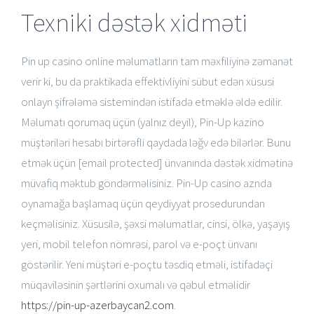
Texniki dəstək xidməti
Pin up casino online məlumatların tam məxfiliyinə zəmanət
verir ki, bu da praktikada effektivliyini sübut edən xüsusi
onlayn şifrələmə sistemindən istifadə etməklə əldə edilir.
Məlumatı qorumaq üçün (yalnız deyil), Pin-Up kazino
müştəriləri hesabı birtərəfli qaydada ləğv edə bilərlər. Bunu
etmək üçün [email protected] ünvanında dəstək xidmətinə
müvafiq məktub göndərməlisiniz. Pin-Up casino aznda
oynamağa başlamaq üçün qeydiyyat prosedurundan
keçməlisiniz. Xüsusilə, şəxsi məlumatlar, cinsi, ölkə, yaşayış
yeri, mobil telefon nömrəsi, parol və e-poçt ünvanı
göstərilir. Yeni müştəri e-poçtu təsdiq etməli, istifadəçi
müqaviləsinin şərtlərini oxumalı və qəbul etməlidir
https://pin-up-azerbaycan2.com
.