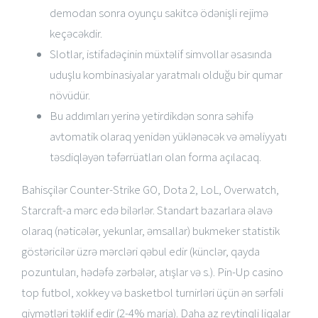
demodan sonra oyunçu sakitcə ödənişli rejimə
keçəcəkdir.
Slotlar, istifadəçinin müxtəlif simvollar əsasında
uduşlu kombinasiyalar yaratmalı olduğu bir qumar
növüdür.
Bu addımları yerinə yetirdikdən sonra səhifə
avtomatik olaraq yenidən yüklənəcək və əməliyyatı
təsdiqləyən təfərrüatları olan forma açılacaq.
Bahisçilər Counter-Strike GO, Dota 2, LoL, Overwatch,
Starcraft-a mərc edə bilərlər. Standart bazarlara əlavə
olaraq (nəticələr, yekunlar, əmsallar) bukmeker statistik
göstəricilər üzrə mərcləri qəbul edir (künclər, qayda
pozuntuları, hədəfə zərbələr, atışlar və s.). Pin-Up casino
top futbol, ​​xokkey və basketbol turnirləri üçün ən sərfəli
qiymətləri təklif edir (2-4% marja). Daha az reytinqli liqalar