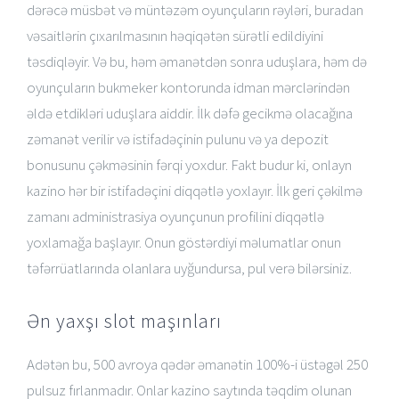
dərəcə müsbət və müntəzəm oyunçuların rəyləri, buradan
vəsaitlərin çıxarılmasının həqiqətən sürətli edildiyini
təsdiqləyir. Və bu, həm əmanətdən sonra uduşlara, həm də
oyunçuların bukmeker kontorunda idman mərclərindən
əldə etdikləri uduşlara aiddir. İlk dəfə gecikmə olacağına
zəmanət verilir və istifadəçinin pulunu və ya depozit
bonusunu çəkməsinin fərqi yoxdur. Fakt budur ki, onlayn
kazino hər bir istifadəçini diqqətlə yoxlayır. İlk geri çəkilmə
zamanı administrasiya oyunçunun profilini diqqətlə
yoxlamağa başlayır. Onun göstərdiyi məlumatlar onun
təfərrüatlarında olanlara uyğundursa, pul verə bilərsiniz.
Ən yaxşı slot maşınları
Adətən bu, 500 avroya qədər əmanətin 100%-i üstəgəl 250
pulsuz fırlanmadır. Onlar kazino saytında təqdim olunan