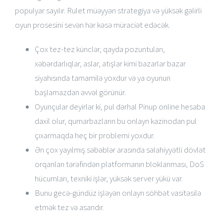
populyar sayılır. Rulet müəyyən strategiya və yüksək gəlirli
oyun prosesini sevən hər kəsə müraciət edəcək.
Çox tez-tez künclər, qayda pozuntuları,
xəbərdarlıqlar, aslar, atışlar kimi bazarlar bazar
siyahısında tamamilə yoxdur və ya oyunun
başlamazdan əvvəl görünür.
Oyunçular deyirlər ki, pul dərhal Pinup online hesaba
daxil olur, qumarbazların bu onlayn kazinodan pul
çıxarmaqda heç bir problemi yoxdur.
Ən çox yayılmış səbəblər arasında səlahiyyətli dövlət
orqanları tərəfindən platformanın bloklanması, DoS
hücumları, texniki işlər, yüksək server yükü var.
Bunu gecə-gündüz işləyən onlayn söhbət vasitəsilə
etmək tez və asandır.