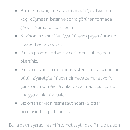
Bunu etmək üçün əsas səhifədəki «Qeydiyyatdan
keç» düyməsini basın və sonra görünən formada
şəxsi məlumatları daxil edin.
Kazinonun qanuni fəaliyyətini təsdiqləyən Curacao
master lisenziyası var.
Pin Up promo kod yalnız cari kodu istifadə edə
bilərsiniz.
Pin Up casino online bonus sistemi qumar klubunun
bütün ziyarətçilərini sevindirməyə zəmanət verir,
çünki onun köməyi ilə onlar qazanmaq üçün çoxlu
hədiyyələr ala biləcəklər.
Siz onları şirkətin rəsmi saytındakı «Slotlar»
bölməsində tapa bilərsiniz.
Buna baxmayaraq, rəsmi internet saytındakı Pin Up az son