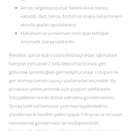
Ancaq cərgədə populyar fənlərə əlavə olaraq,
kabaddi, dart, lakros, florbol və xizəklə tullanma kimi
ekzotik şeyləri tapa bilərsiniz.
Maksimum və ya minimum limiti aşan tətbiqlər
avtomatik olaraq rədd edilir.
Beləliklə, qumar klubu özünü fırıldaqçılardan sığortalayır,
həmçinin eyni şəxsin 2 dəfə depozitsiz bonusu geri
götürmək qərarına gəlib-gəlmədiyini yoxlayır. Uduşların ilk
geri alınması zamanı oyunçu yoxlamadan keçməlidir. Bu
proseduru yerinə yetirmək üçün pasport səhifələrinin
fotoşəkillərini texniki dəstək xidmətinə göndərməlisiniz.
Qonaq bank kartlarına pul çıxarmaq niyyətindədirsə,
plastikin hər iki tərəfinin şəklini (qapalı CVV kodu və orta kart
nömrələri ilə) göndərməklə də təsdiqlənməlidir.