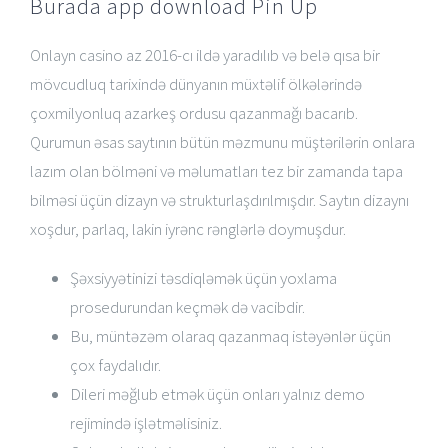
Burada app download Pin Up
Onlayn casino az 2016-cı ildə yaradılıb və belə qısa bir
mövcudluq tarixində dünyanın müxtəlif ölkələrində
çoxmilyonluq azarkeş ordusu qazanmağı bacarıb.
Qurumun əsas saytının bütün məzmunu müştərilərin onlara
lazım olan bölməni və məlumatları tez bir zamanda tapa
bilməsi üçün dizayn və strukturlaşdırılmışdır. Saytın dizaynı
xoşdur, parlaq, lakin iyrənc rənglərlə doymuşdur.
Şəxsiyyətinizi təsdiqləmək üçün yoxlama
prosedurundan keçmək də vacibdir.
Bu, müntəzəm olaraq qazanmaq istəyənlər üçün
çox faydalıdır.
Dileri məğlub etmək üçün onları yalnız demo
rejimində işlətməlisiniz.