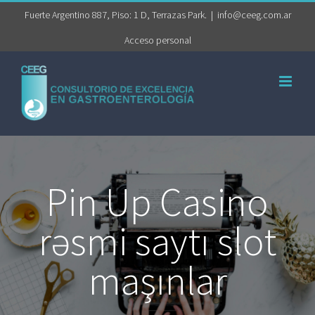
Saltar
Fuerte Argentino 887, Piso: 1 D, Terrazas Park.
|
info@ceeg.com.ar
al
Acceso personal
contenido
Pin Up Casino
rəsmi saytı slot
maşınlar