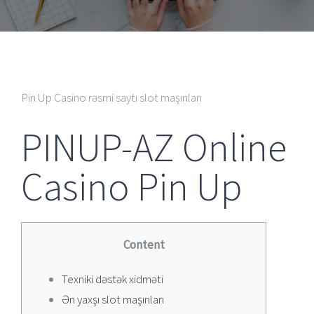
Pin Up Casino rəsmi saytı slot maşınları
PINUP-AZ Online
Casino Pin Up
Content
Texniki dəstək xidməti
Ən yaxşı slot maşınları