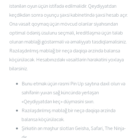
istənilən oyun üçün istifadə edilməlidir. Qeydiyyatdan
keçdikdən sonra oyunçu şəxsi kabinetində şəxsi hesab açır.
Ona vəsait qoymaq üçün mövcud olanlar siyahısından
optimal ödəniş üsulunu seçməli, kreditləşmə üçün tələb
olunan məbləği göstərməli və əməliyyatı təsdiqləməlisiniz.
Razılaşdırılmış məbləğ bir neçə dəqiqə ərzində balansa
köçürüləcək. Hesabınızdakı vəsaitlərin hərəkətini yoxlaya
bilərsiniz.
Bunu etmək üçün rəsmi Pin Up saytına daxil olun və
səhifənin yuxarı sağ küncündə yerləşən
«Qeydiyyatdan keç» düyməsini sıxın.
Razılaşdırılmış məbləğ bir neçə dəqiqə ərzində
balansa köçürüləcək.
Şirkətin ən məşhur slotları Geisha, Safari, The Ninja-
dır.