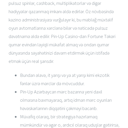
pulsuz spinlər, cashback, multiplikatorlar və digər
hədiyyələr qazanmaq imkanı əldə edirlər. Öz növbəsində
kazino administrasiyası vurğulayır ki, bu məbləğ müxtəlif
oyun avtomatlarına xərclənə bilər və nəticədə pulsuz
dəvətnamə əldə edilir. Pin-Up Casino-dan Fortune Təkəri
qumar evindən layiqli mükafat almaq və ondan qumar
dünyasında səyahətinizi davam etdirmək üçün istifadə
etmək üçün real şansdır.
Bundan əlavə, it yarışı və ya at yarışı kimi ekzotik
fənlər üzrə mərclər də mövcuddur.
Pin-Up Azərbaycan mərc bazarına yeni daxil
olmasına baxmayaraq, artıq idman mərc oyunları
həvəskarlarının diqqətini çəkməyi bacarıb.
Müvafiq olaraq, bir strategiya hazırlamaq
mümkündür və əgər o, ardıcıl olaraq uduşlar gətirirsə,