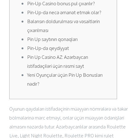
Pin-Up Casino bonus pul çıxarılır?
Pin-Up-da necə əmanət etmək olar?
Balansın doldurulması və vəsaitlərin
çıxarılması
Pin Up saytının qonaqları
Pin-Up-da qeydiyyat
Pin Up Casino AZ: Azərbaycan
istifadəçiləri üçün rəsmi sayt
Yeni Oyunçular üçün Pin Up Bonusları
nədir?
Oyunun qaydaları istifadəçinin müəyyən nömrələrə və təkər
bölmələrinə mərc etməyi, onlar üçün müəyyən ödənişləri
almasını nəzərdə tutur. Azərbaycanlılar arasında Roulette
Live, Light Night Roulette, Roulette PRO kimi rulet