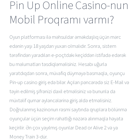
Pin Up Online Casino-nun
Mobil Proqramı varmı?
Oyun platforması ilə məhsuldar əməkdaşlıq üçün mərc
edənin yaşı 18 yaşdan yuxarı olmalıdır. Sonra, sistem
tərəfindən yaradılan e-poçtdakı keçiddən istifadə edərək
bu məlumatları təsdiqləməlisiniz. Hesabı uğurla
yaratdıqdan sonra, müvafiq düyməyə basmaqla, oyunçu
Pin-up casino giriş edə bilər. Açılan pəncərədə siz E-Mail və
təyin edilmiş şifrənizi daxil etməlisiniz və bununla da
müxtəlif qumar əyləncələrinə giriş əldə etməlisiniz.
Doğrulanmış kazinonun rəsmi saytında qruplara bölünmə
oyunçular üçün seçim rahatlığı nəzərə alınmaqla həyata
keçirilir. Ən çox yayılmış oyunlar Dead or Alive 2 və ya
Money Train 3-dür.