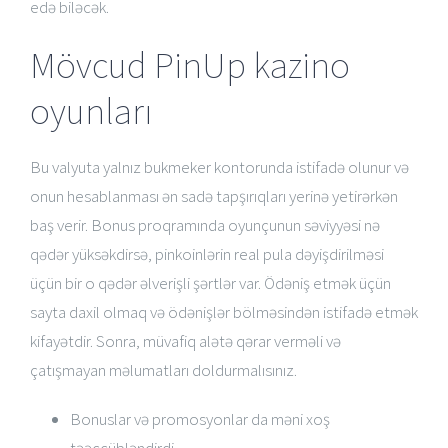
edə biləcək.
Mövcud PinUp kazino
oyunları
Bu valyuta yalnız bukmeker kontorunda istifadə olunur və
onun hesablanması ən sadə tapşırıqları yerinə yetirərkən
baş verir. Bonus proqramında oyunçunun səviyyəsi nə
qədər yüksəkdirsə, pinkoinlərin real pula dəyişdirilməsi
üçün bir o qədər əlverişli şərtlər var. Ödəniş etmək üçün
sayta daxil olmaq və ödənişlər bölməsindən istifadə etmək
kifayətdir. Sonra, müvafiq alətə qərar verməli və
çatışmayan məlumatları doldurmalısınız.
Bonuslar və promosyonlar da məni xoş
təəccübləndirdi.