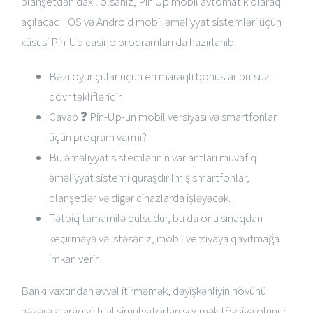
planşetdən daxil olsanız, Pin Up mobil avtomatik olaraq
açılacaq. IOS və Android mobil əməliyyat sistemləri üçün
xüsusi Pin-Up casino proqramları da hazırlanıb.
Bəzi oyunçular üçün en maraqlı bonuslar pulsuz
dövr təklifləridir.
Cavab ❓ Pin-Up-un mobil versiyası və smartfonlar
üçün proqram varmı?
Bu əməliyyat sistemlərinin variantları müvafiq
əməliyyat sistemi quraşdırılmış smartfonlar,
planşetlər və digər cihazlarda işləyəcək.
Tətbiq tamamilə pulsudur, bu da onu sınaqdan
keçirməyə və istəsəniz, mobil versiyaya qayıtmağa
imkan verir.
Bankı vaxtından əvvəl itirməmək, dəyişkənliyin növünü
nəzərə alaraq virtual simulyatorları seçmək tövsiyə olunur.