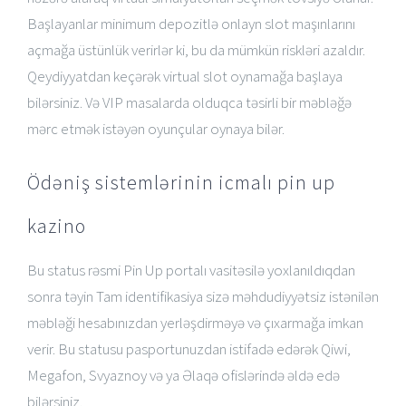
Başlayanlar minimum depozitlə onlayn slot maşınlarını
açmağa üstünlük verirlər ki, bu da mümkün riskləri azaldır.
Qeydiyyatdan keçərək virtual slot oynamağa başlaya
bilərsiniz. Və VIP masalarda olduqca təsirli bir məbləğə
mərc etmək istəyən oyunçular oynaya bilər.
Ödəniş sistemlərinin icmalı pin up
kazino
Bu status rəsmi Pin Up portalı vasitəsilə yoxlanıldıqdan
sonra təyin Tam identifikasiya sizə məhdudiyyətsiz istənilən
məbləği hesabınızdan yerləşdirməyə və çıxarmağa imkan
verir. Bu statusu pasportunuzdan istifadə edərək Qiwi,
Megafon, Svyaznoy və ya Əlaqə ofislərində əldə edə
bilərsiniz.