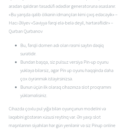
aradan qaldıran təsadüfi ədədlər generatoruna əsaslanır.
«Bu yarışda qalib ölkənin idmançıları kimi çıxış edəcəyik» –
Hacı Əliyev «Səviyyə fərqi elə-belə deyil, hərtərəflidir» –
Qurban Qurbanov
Bu, fərqli domen adı olan rəsmi saytın dəqiq
surətidir.
Bundan başqa, siz pulsuz versiya Pin-up oyunu
yukləyə bilərsiz, əgər Pin up oyunu haqqinda daha
çox öyrənmək istəyirsinizsə.
Bunun üçün ilk olaraq cihazınıza slot proqramını
yükləməlisiniz.
Cihazda çoxlu pul yığa bilən oyunçunun modelini və
ləqəbini göstərən xüsusi reytinq var. Ən yaxşı slot
maşınlarının siyahıları hər gün yenilənir və siz Pinup online