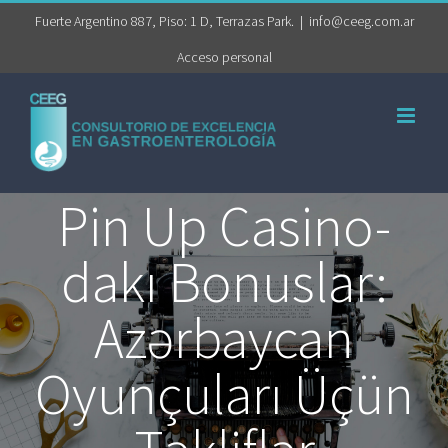
Saltar
Fuerte Argentino 887, Piso: 1 D, Terrazas Park.
|
info@ceeg.com.ar
al
Acceso personal
contenido
Pin Up Casino-
dakı Bonuslar:
Azərbaycan
Oyunçuları Üçün