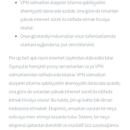
VPN xidmətləri əlaqənin ötürmə qabiliyyətini
əhəmiyyətli dərəcədə azaldır, ona görə də onlardan
yüksək internet sürəti ilə istifadə etmək tövsiyə
olunur.
Onun göstərdiyi məlumatlar onun təfərrüatlarında
olanlara uyğundursa, pul verə bilərsiniz.
Pin-up bet apk rəsmi internet saytından əldə edilə bilər.
Oyunçular həmçinin proxy serverlərdən və ya VPN
xidmətlərindən istifadə edə bilərlər. VPN xidmətləri
əlaqənin ötürmə qabiliyyətini əhəmiyyətli dərəcədə azaldır,
ona görə də onlardan yüksək internet sürəti ilə istifadə
etmək tövsiyə olunur. Bu halda, pin up bahis tək idman
hadisəsinə etməkdir. Ekspress, əmsalları vurulan bir neçə
nəticəyə mərc etməyi nəzərdə tutur. Sistem, bir neçə
ekspress qatardan ibarətdir və müxtəlif söz uzunluqlarına