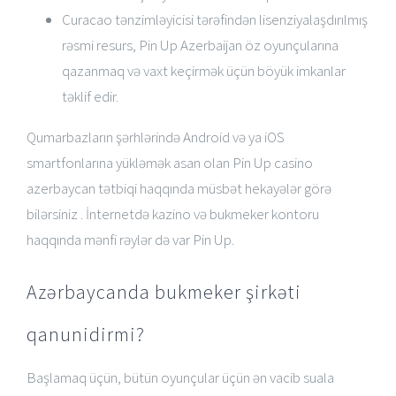
Curacao tənzimləyicisi tərəfindən lisenziyalaşdırılmış
rəsmi resurs, Pin Up Azerbaijan öz oyunçularına
qazanmaq və vaxt keçirmək üçün böyük imkanlar
təklif edir.
Qumarbazların şərhlərində Android və ya iOS
smartfonlarına yükləmək asan olan Pin Up casino
azerbaycan tətbiqi haqqında müsbət hekayələr görə
bilərsiniz . İnternetdə kazino və bukmeker kontoru
haqqında mənfi rəylər də var Pin Up.
Azərbaycanda bukmeker şirkəti
qanunidirmi?
Başlamaq üçün, bütün oyunçular üçün ən vacib suala