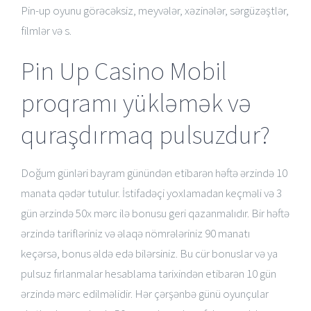
Pin-up oyunu görəcəksiz, meyvələr, xəzinələr, sərgüzəştlər,
filmlər və s.
Pin Up Casino Mobil
proqramı yükləmək və
quraşdırmaq pulsuzdur?
Doğum günləri bayram günündən etibarən həftə ərzində 10
manata qədər tutulur. İstifadəçi yoxlamadan keçməli və 3
gün ərzində 50x mərc ilə bonusu geri qazanmalıdır. Bir həftə
ərzində tarifləriniz və əlaqə nömrələriniz 90 manatı
keçərsə, bonus əldə edə bilərsiniz. Bu cür bonuslar və ya
pulsuz fırlanmalar hesablama tarixindən etibarən 10 gün
ərzində mərc edilməlidir. Hər çərşənbə günü oyunçular