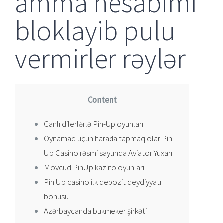
amma hesabımi
bloklayib pulu
vermirler rəylər
Content
Canlı dilerlərlə Pin-Up oyunları
Oynamaq üçün harada tapmaq olar Pin
Up Casino rəsmi saytında Aviator Yuxarı
Mövcud PinUp kazino oyunları
Pin Up casino ilk depozit qeydiyyatı
bonusu
Azərbaycanda bukmeker şirkəti