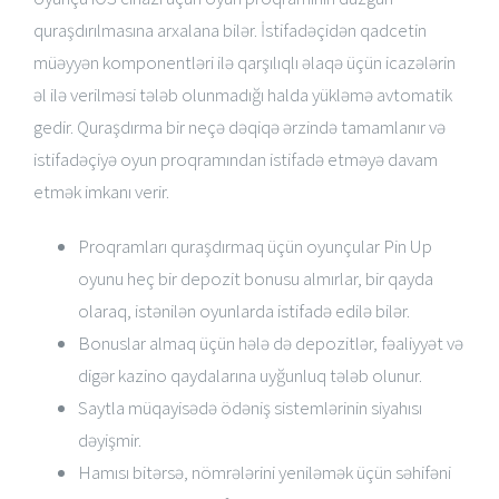
quraşdırılmasına arxalana bilər. İstifadəçidən qadcetin
müəyyən komponentləri ilə qarşılıqlı əlaqə üçün icazələrin
əl ilə verilməsi tələb olunmadığı halda yükləmə avtomatik
gedir. Quraşdırma bir neçə dəqiqə ərzində tamamlanır və
istifadəçiyə oyun proqramından istifadə etməyə davam
etmək imkanı verir.
Proqramları quraşdırmaq üçün oyunçular Pin Up
oyunu heç bir depozit bonusu almırlar, bir qayda
olaraq, istənilən oyunlarda istifadə edilə bilər.
Bonuslar almaq üçün hələ də depozitlər, fəaliyyət və
digər kazino qaydalarına uyğunluq tələb olunur.
Saytla müqayisədə ödəniş sistemlərinin siyahısı
dəyişmir.
Hamısı bitərsə, nömrələrini yeniləmək üçün səhifəni