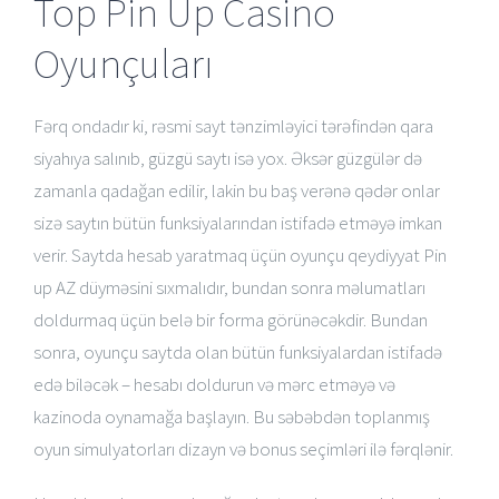
Top Pin Up Casino
Oyunçuları
Fərq ondadır ki, rəsmi sayt tənzimləyici tərəfindən qara
siyahıya salınıb, güzgü saytı isə yox. Əksər güzgülər də
zamanla qadağan edilir, lakin bu baş verənə qədər onlar
sizə saytın bütün funksiyalarından istifadə etməyə imkan
verir. Saytda hesab yaratmaq üçün oyunçu qeydiyyat Pin
up AZ düyməsini sıxmalıdır, bundan sonra məlumatları
doldurmaq üçün belə bir forma görünəcəkdir. Bundan
sonra, oyunçu saytda olan bütün funksiyalardan istifadə
edə biləcək – hesabı doldurun və mərc etməyə və
kazinoda oynamağa başlayın. Bu səbəbdən toplanmış
oyun simulyatorları dizayn və bonus seçimləri ilə fərqlənir.