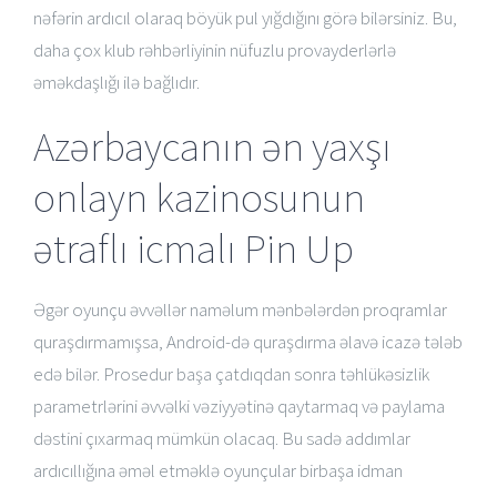
nəfərin ardıcıl olaraq böyük pul yığdığını görə bilərsiniz. Bu,
daha çox klub rəhbərliyinin nüfuzlu provayderlərlə
əməkdaşlığı ilə bağlıdır.
Azərbaycanın ən yaxşı
onlayn kazinosunun
ətraflı icmalı Pin Up
Əgər oyunçu əvvəllər naməlum mənbələrdən proqramlar
quraşdırmamışsa, Android-də quraşdırma əlavə icazə tələb
edə bilər. Prosedur başa çatdıqdan sonra təhlükəsizlik
parametrlərini əvvəlki vəziyyətinə qaytarmaq və paylama
dəstini çıxarmaq mümkün olacaq. Bu sadə addımlar
ardıcıllığına əməl etməklə oyunçular birbaşa idman