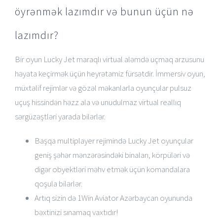
öyrənmək lazımdır və bunun üçün nə
lazımdır?
Bir oyun Lucky Jet maraqlı virtual aləmdə uçmaq arzusunu
həyata keçirmək üçün heyrətamiz fürsətdir. İmmersiv oyun,
müxtəlif rejimlər və gözəl məkanlarla oyunçular pulsuz
uçuş hissindən həzz ala və unudulmaz virtual reallıq
sərgüzəştləri yarada bilərlər.
Başqa multiplayer rejimində Lucky Jet oyunçular
geniş şəhər mənzərəsindəki binaları, körpüləri və
digər obyektləri məhv etmək üçün komandalara
qoşula bilərlər.
Artıq sizin də 1Win Aviator Azərbaycan oyununda
bəxtinizi sınamaq vaxtıdır!