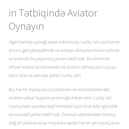
in Tətbiqində Aviator
Oynayın
Əgər həmişə uçmağı xəyal edirsinizsə, Lucky Jet sizə həmin
arzunu gerçəkləşdirmək və aviasiya dünyasını bütün şöhrəti
və əzəməti ilə yaşamaq şansını təklif edir. Bu immersiv
virtual reallıq təcrübəsində əsl aviator olmaq üçün uçuşa
hazır olun və səmaya qalxın Lucky Jet!
Bu, hər bir oyunçuya öz üslubunu və üstünlüklərini əks
etdirən unikal təyyarə yaratmağa imkan verir. Lucky Jet
oyunçuların uçarkən kəşf etmələri üçün təsir edici gözəllik
və müxtəlif yerlər təklif edir. Zümrüd sahillərindən tutmuş
dağ zirvələrinə və sıx meşələrə qədər hər bir yer oyunçunun