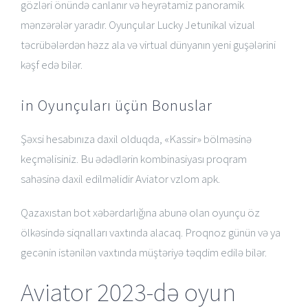
gözləri önündə canlanır və heyrətamiz panoramik
mənzərələr yaradır. Oyunçular Lucky Jetunikal vizual
təcrübələrdən həzz ala və virtual dünyanın yeni guşələrini
kəşf edə bilər.
in Oyunçuları üçün Bonuslar
Şəxsi hesabınıza daxil olduqda, «Kassir» bölməsinə
keçməlisiniz. Bu ədədlərin kombinasiyası proqram
sahəsinə daxil edilməlidir Aviator vzlom apk.
Qazaxıstan bot xəbərdarlığına abunə olan oyunçu öz
ölkəsində siqnalları vaxtında alacaq. Proqnoz günün və ya
gecənin istənilən vaxtında müştəriyə təqdim edilə bilər.
Aviator 2023-də oyun