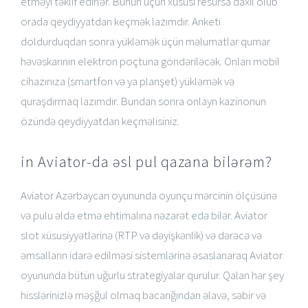
etməyi təklif edirlər. Bunun üçün xüsusi resursa daxil olub
orada qeydiyyatdan keçmək lazımdır. Anketi
doldurduqdan sonra yükləmək üçün məlumatlar qumar
həvəskarının elektron poçtuna göndəriləcək. Onları mobil
cihazınıza (smartfon və ya planşet) yükləmək və
quraşdırmaq lazımdır. Bundan sonra onlayn kazinonun
özündə qeydiyyatdan keçməlisiniz.
in Aviator-da əsl pul qazana bilərəm?
Aviator Azərbaycan oyununda oyunçu mərcinin ölçüsünə
və pulu əldə etmə ehtimalına nəzarət edə bilər. Aviator
slot xüsusiyyətlərinə (RTP və dəyişkənlik) və dərəcə və
əmsalların idarə edilməsi sistemlərinə əsaslanaraq Aviator
oyununda bütün uğurlu strategiyalar qurulur. Qalan hər şey
hisslərinizlə məşğul olmaq bacarığından əlavə, səbir və