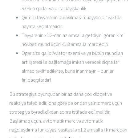
97%-ə qədər və orta dəyişkənlik.
Qırmızı təyyarənin buraxılması müəyyən bir vaxtda
həyata keçirilməlidir.
Təyyarənin x1.2-dən az əmsalla getdiyini görən kimi
növbəti raund üçün x1.8 əmsalla mərc edin.
Əgər sizə qalib Aviator sxemi və ya bütün raundları
artı işarəsi ilə bağlamağa imkan verəcək siqnallar
almaq təklif edilərsə, buna inanmayın – bunlar
fırıldaqçılardır!
Bu strategiya oyunçudan bir az daha çox diqqət və
reaksiya tələb edir, ona görə də ondan yalnız mərc üçün
strategiya öyrədildikdən sonra istifadə edilməlidir.
Başlamaq üçün, avtomatik mərc və avtomatik
nağdlaşdırma funksiyası vasitəsilə x1.2 əmsalla ilk mərcdən