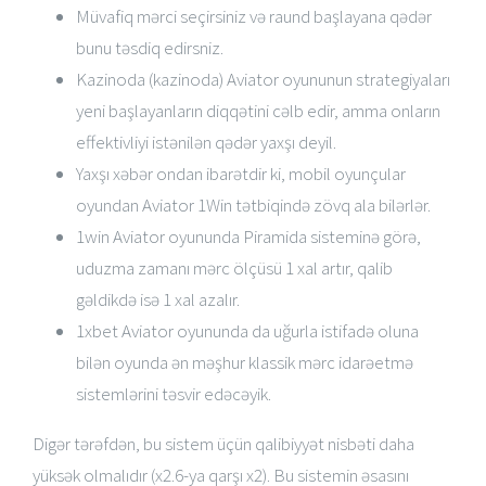
Müvafiq mərci seçirsiniz və raund başlayana qədər
bunu təsdiq edirsniz.
Kazinoda (kazinoda) Aviator oyununun strategiyaları
yeni başlayanların diqqətini cəlb edir, amma onların
effektivliyi istənilən qədər yaxşı deyil.
Yaxşı xəbər ondan ibarətdir ki, mobil oyunçular
oyundan Aviator 1Win tətbiqində zövq ala bilərlər.
1win Aviator oyununda Piramida sisteminə görə,
uduzma zamanı mərc ölçüsü 1 xal artır, qalib
gəldikdə isə 1 xal azalır.
1xbet Aviator oyununda da uğurla istifadə oluna
bilən oyunda ən məşhur klassik mərc idarəetmə
sistemlərini təsvir edəcəyik.
Digər tərəfdən, bu sistem üçün qalibiyyət nisbəti daha
yüksək olmalıdır (x2.6-ya qarşı x2). Bu sistemin əsasını