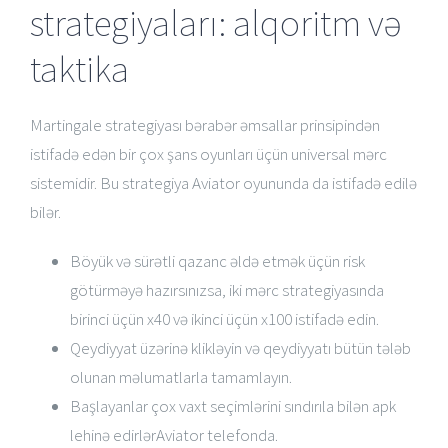
strategiyaları: alqoritm və
taktika
Martingale strategiyası bərabər əmsallar prinsipindən
istifadə edən bir çox şans oyunları üçün universal mərc
sistemidir. Bu strategiya Aviator oyununda da istifadə edilə
bilər.
Böyük və sürətli qazanc əldə etmək üçün risk
götürməyə hazırsınızsa, iki mərc strategiyasında
birinci üçün x40 və ikinci üçün x100 istifadə edin.
Qeydiyyat üzərinə klikləyin və qeydiyyatı bütün tələb
olunan məlumatlarla tamamlayın.
Başlayanlar çox vaxt seçimlərini sındırıla bilən apk
lehinə edirlərAviator telefonda.