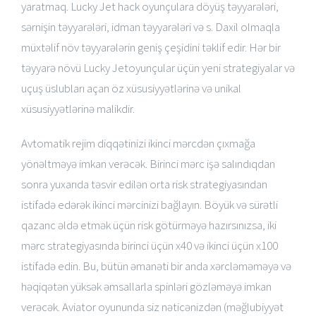
yaratmaq. Lucky Jet hack oyunçulara döyüş təyyarələri,
sərnişin təyyarələri, idman təyyarələri və s. Daxil olmaqla
müxtəlif növ təyyarələrin geniş çeşidini təklif edir. Hər bir
təyyarə növü Lucky Jetoyunçular üçün yeni strategiyalar və
uçuş üslubları açan öz xüsusiyyətlərinə və unikal
xüsusiyyətlərinə malikdir.
Avtomatik rejim diqqətinizi ikinci mərcdən çıxmağa
yönəltməyə imkan verəcək. Birinci mərc işə salındıqdan
sonra yuxarıda təsvir edilən orta risk strategiyasından
istifadə edərək ikinci mərcinizi bağlayın. Böyük və sürətli
qazanc əldə etmək üçün risk götürməyə hazırsınızsa, iki
mərc strategiyasında birinci üçün x40 və ikinci üçün x100
istifadə edin. Bu, bütün əmanəti bir anda xərcləməməyə və
həqiqətən yüksək əmsallarla spinləri gözləməyə imkan
verəcək. Aviator oyununda siz nəticənizdən (məğlubiyyət