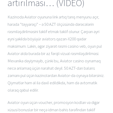
artırılması… (VİDEO)
Kazinoda Aviator oyununa link artıq tanış menyunu açır,
harada “təyyarəçi” – ə 50 AZT ölçüsündə dərəcələrin
rəsmiləşdirilməsini təklif etmək təklif olunur. Çarpan əyri
eyni şəkildə böyüyür aviators qazan-X200 qədər
maksimum. Lakin, əgər ziyarət rəsmi casino veb, oyun pul
Aviator əldə burada bir az fərqli vizual rəsmiləşdirilməsi.
Mexanika dəyişməyib, çünki bu, Aviator casino oynamaq
necə anlamaq üçün narahat deyil. 50 AZT-dan balans
zamanı pul üçün kazinolardan Aviator-da oynaya bilərsiniz.
Qiymətlər həm əl ilə daxil edildikdə, həm də avtomatik
olaraq qəbul edilir.
Aviator oyun üçün voucher, promosyon kodları və digər
xüsusi bonuslar bir neçə idman bahis tərəfindən təklif