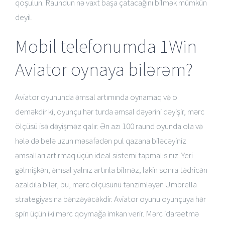
qoşulun. Raundun nə vaxt başa çatacağını bilmək mümkün
deyil.
Mobil telefonumda 1Win
Aviator oynaya bilərəm?
Aviator oyununda əmsal artımında oynamaq və o
deməkdir ki, oyunçu hər turda əmsal dəyərini dəyişir, mərc
ölçüsü isə dəyişməz qalır. Ən azı 100 raund oyunda ola və
hələ də belə uzun məsafədən pul qazana biləcəyiniz
əmsalları artırmaq üçün ideal sistemi tapmalısınız. Yeri
gəlmişkən, əmsal yalnız artırıla bilməz, lakin sonra tədricən
azaldıla bilər, bu, mərc ölçüsünü tənzimləyən Umbrella
strategiyasına bənzəyəcəkdir. Aviator oyunu oyunçuya hər
spin üçün iki mərc qoymağa imkan verir. Mərc idarəetmə