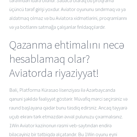
tərəfindən idarə olunur. Sadəcə olaraq bu proqrama
üçüncü tərəf girişi yoxdur. Aviator oyununu sındırmaq və ya
aldatmaq olmaz və bu Aviatora xidmətlərini, proqramlarını
və ya botlarını satmağa çalışanlar fırıldaqçılardır.
Qazanma ehtimalını necə
hesablamaq olar?
Aviatorda riyaziyyat!
Bəli, Platforma Kürasao lisenziyası ilə Azərbaycanda
qanuni şəkildə fəaliyyət göstərir. Müvafiq mərci seçirsiniz və
raund başlayana qədər bunu təsdiq edirsniz. Ancaq təyyarə
uçub ekranı tərk etməzdən əvvəl pulunuzu çıxarmalısınız.
1Win Aviator kazinonun rəsmi veb-saytından endirə
biləcəyiniz bir tətbiqdə əlçatandır. Bu 1Win oyunu eyni