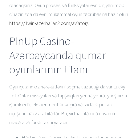
olacaqsınız. Oyun prosesi və funksiyalar eynidir, yəni mobil
cihazınızda da eyni mükəmməl oyun təcrübəsinə hazır olun
https://1win-azerbaijan2.com/aviator/
.
PinUp Casino-
Azərbaycanda qumar
oyunlarının titanı
Oyunçuların öz hərəkətlərini seçmək azadlığı da var Lucky
Jet. Onlar missiyaları və tapşırıqları yerinə yetirə, yarışlarda
iştirak edə, eksperimentlər keçirə və sadəcə pulsuz
uçuşdan həzz ala bilərlər. Bu, virtual aləmdə davamlı
macəra və fürsət axını yaradır.
Hər bir təyyarə növü Lucky Jetoyunçular üçün yeni