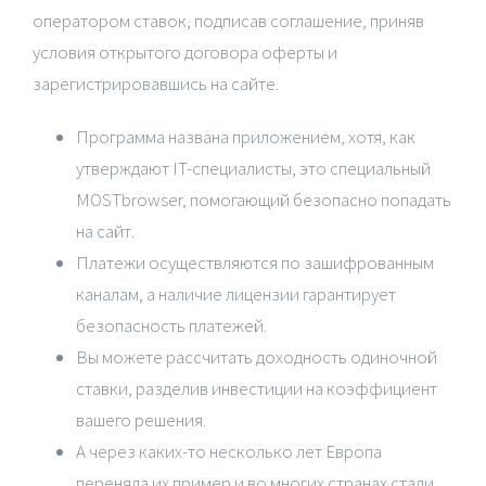
оператором ставок, подписав соглашение, приняв
условия открытого договора оферты и
зарегистрировавшись на сайте.
Программа названа приложением, хотя, как
утверждают IT-специалисты, это специальный
MOSTbrowser, помогающий безопасно попадать
на сайт.
Платежи осуществляются по зашифрованным
каналам, а наличие лицензии гарантирует
безопасность платежей.
Вы можете рассчитать доходность одиночной
ставки, разделив инвестиции на коэффициент
вашего решения.
А через каких-то несколько лет Европа
переняла их пример и во многих странах стали