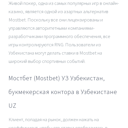
Живой покер, одна из самых популярных игр в онлайн-
казино, является одной из азартных альтернатив
Mostbet. Поскольку все они лицензированы и
управляются авторитетными компаниями-
разработчиками программного обеспечения, все
игры контролируются RNG. Пользователи из
Узбекистана могут делать ставки в Mostbet на
широкий выбор спортивных событий.
Мостбет (Mostbet) УЗ Узбекистан,
букмекерская контора в Узбекистане
UZ
Клиент, попадая на рынок, должен нажать на
коэффициент, чтобы его ставка отобразилась в