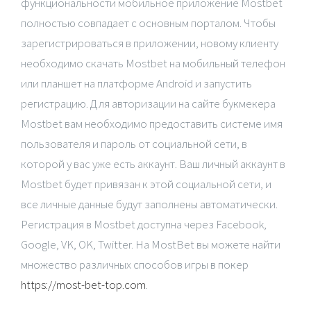
функциональности мобильное приложение Mostbet
полностью совпадает с основным порталом. Чтобы
зарегистрироваться в приложении, новому клиенту
необходимо скачать Mostbet на мобильный телефон
или планшет на платформе Android и запустить
регистрацию. Для авторизации на сайте букмекера
Mostbet вам необходимо предоставить системе имя
пользователя и пароль от социальной сети, в
которой у вас уже есть аккаунт. Ваш личный аккаунт в
Mostbet будет привязан к этой социальной сети, и
все личные данные будут заполнены автоматически.
Регистрация в Mostbet доступна через Facebook,
Google, VK, OK, Twitter. На MostBet вы можете найти
множество различных способов игры в покер
https://most-bet-top.com
.