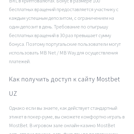
BRL в криптовалютах. Бонус в размере 100
бесплатных вращений предоставляется участнику с
каждым успешным депозитом, с ограничением на
один депозит в день. Требование по отыгрышу
бесплатных вращений в 30 раз превышает сумму
бонуса. Поэтому португальские пользователи могут
использовать MB Net / MB Way для осуществления
платежей.
Как получить доступ к сайту Mostbet
UZ
Однако если вы знаете, как действует стандартный
этикет в покер-руме, вы сможете комфортно играть в
MostBet. В игровом зале онлайн-казино MostBet
есть строка поиска, есть фильтры по поставщикам