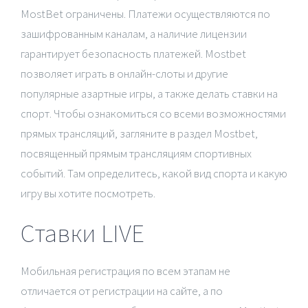
MostBet ограничены. Платежи осуществляются по
зашифрованным каналам, а наличие лицензии
гарантирует безопасность платежей. Mostbet
позволяет играть в онлайн-слоты и другие
популярные азартные игры, а также делать ставки на
спорт. Чтобы ознакомиться со всеми возможностями
прямых трансляций, загляните в раздел Mostbet,
посвященный прямым трансляциям спортивных
событий. Там определитесь, какой вид спорта и какую
игру вы хотите посмотреть.
Ставки LIVE
Мобильная регистрация по всем этапам не
отличается от регистрации на сайте, а по