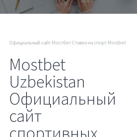
Официальный сайт Мостбет Ставки на спорт Mostbet
Mostbet
Uzbekistan
Официальный
сайт
спортивных