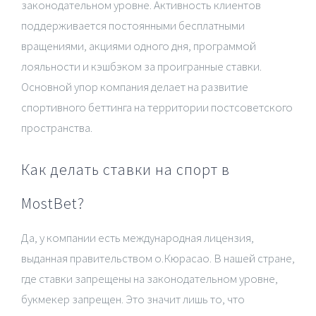
законодательном уровне. Активность клиентов
поддерживается постоянными бесплатными
вращениями, акциями одного дня, программой
лояльности и кэшбэком за проигранные ставки.
Основной упор компания делает на развитие
спортивного беттинга на территории постсоветского
пространства.
Как делать ставки на спорт в
MostBet?
Да, у компании есть международная лицензия,
выданная правительством о.Кюрасао. В нашей стране,
где ставки запрещены на законодательном уровне,
букмекер запрещен. Это значит лишь то, что