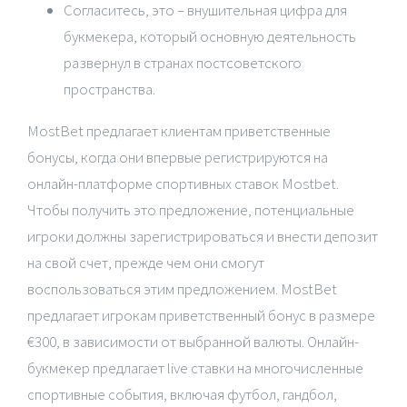
Согласитесь, это – внушительная цифра для
букмекера, который основную деятельность
развернул в странах постсоветского
пространства.
MostBet предлагает клиентам приветственные
бонусы, когда они впервые регистрируются на
онлайн-платформе спортивных ставок Mostbet.
Чтобы получить это предложение, потенциальные
игроки должны зарегистрироваться и внести депозит
на свой счет, прежде чем они смогут
воспользоваться этим предложением. MostBet
предлагает игрокам приветственный бонус в размере
€300, в зависимости от выбранной валюты. Онлайн-
букмекер предлагает live ставки на многочисленные
спортивные события, включая футбол, гандбол,