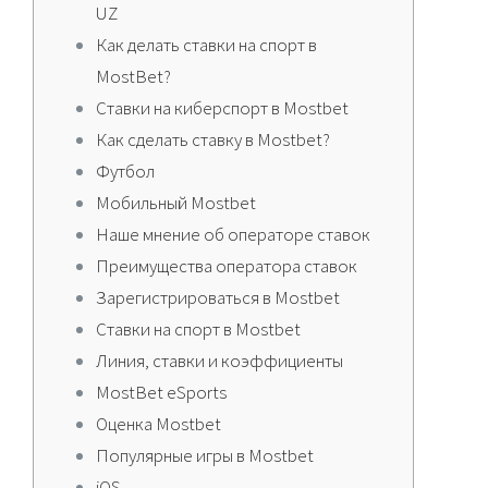
UZ
Как делать ставки на спорт в
MostBet?
Ставки на киберспорт в Mostbet
Как сделать ставку в Mostbet?
Футбол
Мобильный Mostbet
Наше мнение об операторе ставок
Преимущества оператора ставок
Зарегистрироваться в Mostbet
Ставки на спорт в Mostbet
Линия, ставки и коэффициенты
MostBet eSports
Оценка Mostbet
Популярные игры в Mostbet
iOS