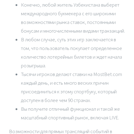
Конечно, любой житель Узбекистана выберет
международного букмекера с его широкими
возможностями рынка ставок, постоянными
бонусам и многочисленными видами транзакций.
В любом случае, суть этих игр заключается в
том, что пользователь покупает определенное
количество лотерейных билетов и ждет начала
розыгрыша.
Тысячи игроков делают ставки на MostBet.com
каждый день, и есть много веских причин
присоединиться к этому спортбуку, который
доступен в более чем 90 странах.
Вы получите отличный функционал и такой же
масштабный спортивный рынок, включая LIVE.
Возможности для прямых трансляций событий в