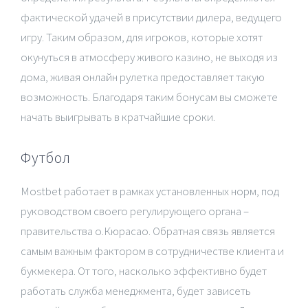
фактической удачей в присутствии дилера, ведущего
игру. Таким образом, для игроков, которые хотят
окунуться в атмосферу живого казино, не выходя из
дома, живая онлайн рулетка предоставляет такую
возможность. Благодаря таким бонусам вы сможете
начать выигрывать в кратчайшие сроки.
Футбол
Mostbet работает в рамках установленных норм, под
руководством своего регулирующего органа –
правительства о.Кюрасао. Обратная связь является
самым важным фактором в сотрудничестве клиента и
букмекера. От того, насколько эффективно будет
работать служба менеджмента, будет зависеть