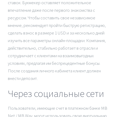
ставок. Букмекер оставляет положительное
впечатление даже после первого знакомства с
ресурсом. Чтобы составить свое независимое
мнение, рекомендует пройти быструю регистрацию,
сделать взнос в размере 1 USD и за несколько дней
изучить все параметры онлайн-площадки. Компания,
действительно, стабильно работает в отрасли и
сотрудничает с клиентами на взаимовыгодных
условиях, предлагая им беспрецедентные бонусы.
После создания личного кабинета клиент должен
внести депозит.
Через социальные сети
Пользователи, имеющие счет в платежном банке MB
Net / MB Way, могут использовать свою виртуальную