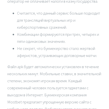
оператор не оплачивает налоги в казну государства.
Считается, что данный сервис больше подходит
для трансляций виртуальных игр и
киберспортивных сражений.
Комбинации формируются при трех, четырех и
пяти одинаковых значениях.
Не секрет, что букмекерство стало жертвой
аферистов, устраивающих договорные матчи.
Файл apk будет автоматически установлен в течение
нескольких минут. Мобильные ставки, в значительной
степени, экономят игрокам время. Каждый
современный человек пользуется гаджетами с
выходом в Интернет. Букмекерская компания
Mostbet предлагает упрощенную версию сайта с
мобильного доступа. Любители этого зимнего вида