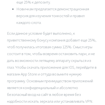
еще 25% к депозиту.
Новичкам предлагается демонстрационная
версия для изучения тонкостей и правил
каждого слота.
Если данное условие будет выполнено, к
приветственному бонусу компания добавит еще 25%,
чтоб получилась итоговая сумма 125%. Смысл игры
состоит в том, чтобы вовремя остановить пари, и не
дать возможности летящему аппарату скрыться из
глаз. Чтобы скачать приложение для IOS, перейдите в
магазин App Store и оттуда возьмите нужную
программу. Основным преимуществом приложений
является конфиденциальный и абсолютно
безопасный вход на сайт в любое время без
надобности искать зеркала или устанавливать VPN.