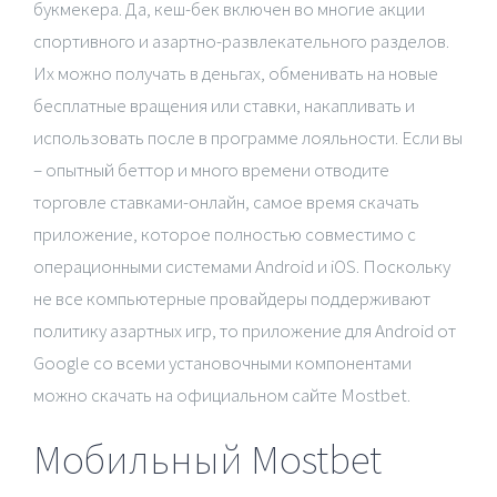
букмекера. Да, кеш-бек включен во многие акции
спортивного и азартно-развлекательного разделов.
Их можно получать в деньгах, обменивать на новые
бесплатные вращения или ставки, накапливать и
использовать после в программе лояльности. Если вы
– опытный беттор и много времени отводите
торговле ставками-онлайн, самое время скачать
приложение, которое полностью совместимо с
операционными системами Android и iOS. Поскольку
не все компьютерные провайдеры поддерживают
политику азартных игр, то приложение для Android от
Google со всеми установочными компонентами
можно скачать на официальном сайте Mostbet.
Мобильный Mostbet