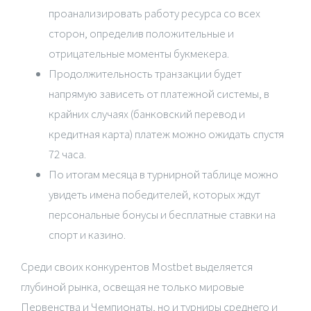
проанализировать работу ресурса со всех
сторон, определив положительные и
отрицательные моменты букмекера.
Продолжительность транзакции будет
напрямую зависеть от платежной системы, в
крайних случаях (банковский перевод и
кредитная карта) платеж можно ожидать спустя
72 часа.
По итогам месяца в турнирной таблице можно
увидеть имена победителей, которых ждут
персональные бонусы и бесплатные ставки на
спорт и казино.
Среди своих конкурентов Mostbet выделяется
глубиной рынка, освещая не только мировые
Первенства и Чемпионаты, но и турниры среднего и