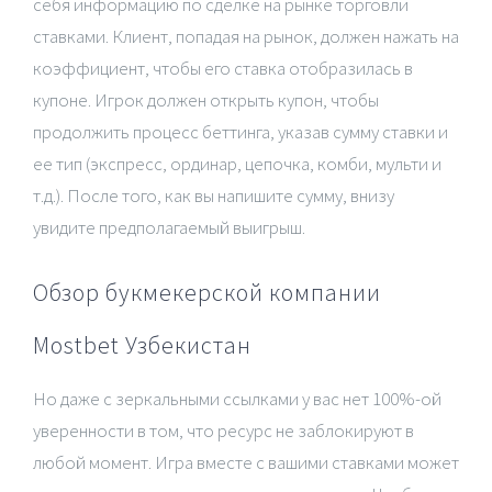
себя информацию по сделке на рынке торговли
ставками. Клиент, попадая на рынок, должен нажать на
коэффициент, чтобы его ставка отобразилась в
купоне. Игрок должен открыть купон, чтобы
продолжить процесс беттинга, указав сумму ставки и
ее тип (экспресс, ординар, цепочка, комби, мульти и
т.д.). После того, как вы напишите сумму, внизу
увидите предполагаемый выигрыш.
Обзор букмекерской компании
Mostbet Узбекистан
Но даже с зеркальными ссылками у вас нет 100%-ой
уверенности в том, что ресурс не заблокируют в
любой момент. Игра вместе с вашими ставками может