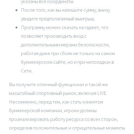
указаны все координаты.
После того, как вы напишите сумму, внизу
увидите предполагаемый выигрыш.
Программу можно скачать на гаджет, что
позволяет производить вход с
дополнительными мерами безопасности,
работая даже при сбоях не только на самом
букмекерском сайте, но и при неполадках в
Сети.
Вы получите отличный функционал и такой же
масштабный спортивный рынок, включая LIVE.
Несомненно, перед тем, как стать клиентом
букмекерской компании, игроки должны
проанализировать работу ресурса со всех сторон,
определив положительные и отрицательные моменты