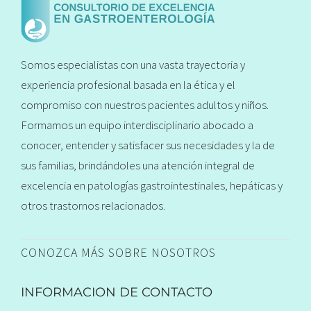
Somos especialistas con una vasta trayectoria y
experiencia profesional basada en la ética y el
compromiso con nuestros pacientes adultos y niños.
Formamos un equipo interdisciplinario abocado a
conocer, entender y satisfacer sus necesidades y la de
sus familias, brindándoles una atención integral de
excelencia en patologías gastrointestinales, hepáticas y
otros trastornos relacionados.
CONOZCA MÁS SOBRE NOSOTROS
INFORMACION DE CONTACTO