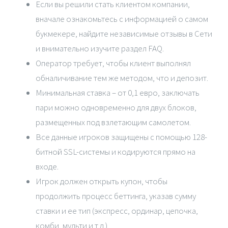
Если вы решили стать клиентом компании,
вначале ознакомьтесь с информацией о самом
букмекере, найдите независимые отзывы в Сети
и внимательно изучите раздел FAQ.
Оператор требует, чтобы клиент выполнял
обналичивание тем же методом, что и депозит.
Минимальная ставка – от 0,1 евро, заключать
пари можно одновременно для двух блоков,
размещенных под взлетающим самолетом.
Все данные игроков защищены с помощью 128-
битной SSL-системы и кодируются прямо на
входе.
Игрок должен открыть купон, чтобы
продолжить процесс беттинга, указав сумму
ставки и ее тип (экспресс, ординар, цепочка,
комби, мульти и т.д.).