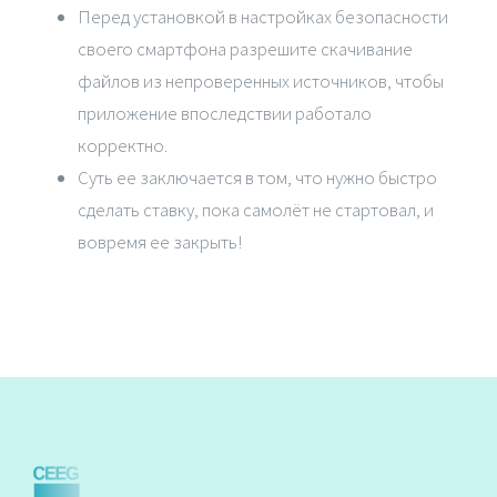
Перед установкой в настройках безопасности
своего смартфона разрешите скачивание
файлов из непроверенных источников, чтобы
приложение впоследствии работало
корректно.
Суть ее заключается в том, что нужно быстро
сделать ставку, пока самолёт не стартовал, и
вовремя ее закрыть!