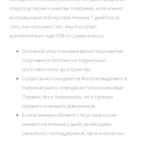
оператор своим клиентам. Например, если клиент
воспользовался бонусом в течение 7 дней после
того, как пополнил счет, ему поступает
дополнительно еще 50% от суммы взноса.
Основной упор компания делает на развитие
спортивного беттинга на территории
постсоветского пространства.
Среди своих конкурентов Mostbet выделяется
глубиной рынка, освещая не только мировые
Первенства и Чемпионаты, но и турниры
среднего и низшего дивизионов.
Если в личном кабинете статус запроса не
меняется в течение 2 дней, необходимо
связаться с техподдержкой, где в «контактах»