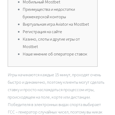
Мобильный Mostbet
Преимущества и недостатки
букмекерской конторы
Виртуальная игра Aviator на Mostbet
Регистрация на сайте
Казино, слоты и другие игры от
Mostbet
Наше мнение об операторе ставок
Игры начинаются каждые 15 минут, проходят очень
быстро и динамично, поэтому клиенты могут сделать
ставку и просто наслаждаться процессом игры,
происходящем на поле, корте или дистанции.
Победителя в электронных видах спорта выбирает
ГСС – генератор случайных чисел, поэтому вы никак