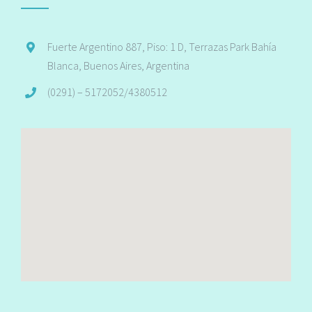
Fuerte Argentino 887, Piso: 1 D, Terrazas Park Bahía
Blanca, Buenos Aires, Argentina
(0291) – 5172052/4380512