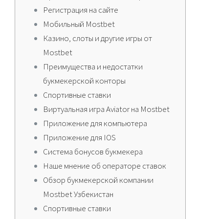
Регистрация на сайте
Мобильный Mostbet
Казино, слоты и другие игры от
Mostbet
Преимущества и недостатки
букмекерской конторы
Спортивные ставки
Виртуальная игра Aviator на Mostbet
Приложение для компьютера
Приложение для IOS
Система бонусов букмекера
Наше мнение об операторе ставок
Обзор букмекерской компании
Mostbet Узбекистан
Спортивные ставки