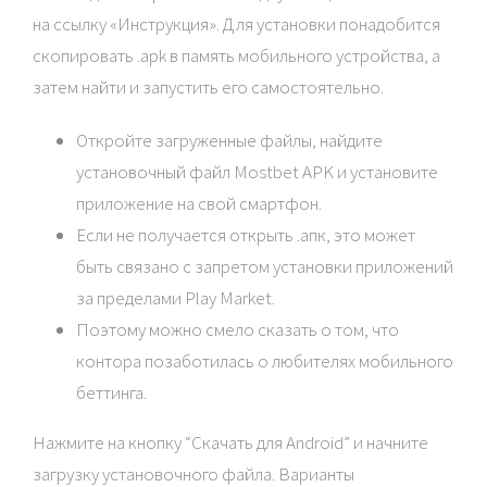
на ссылку «Инструкция». Для установки понадобится
скопировать .apk в память мобильного устройства, а
затем найти и запустить его самостоятельно.
Откройте загруженные файлы, найдите
установочный файл Mostbet APK и установите
приложение на свой смартфон.
Если не получается открыть .апк, это может
быть связано с запретом установки приложений
за пределами Play Market.
Поэтому можно смело сказать о том, что
контора позаботилась о любителях мобильного
беттинга.
Нажмите на кнопку “Скачать для Android” и начните
загрузку установочного файла. Варианты