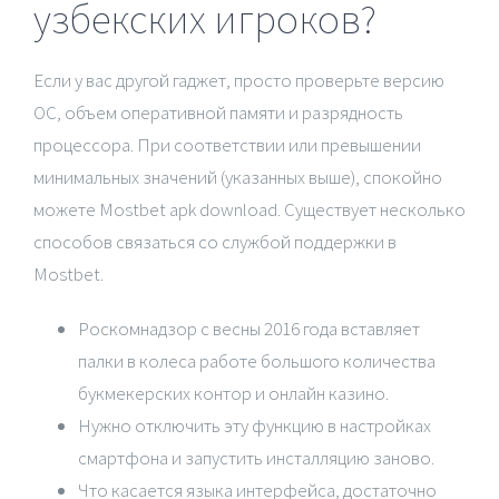
узбекских игроков?
Если у вас другой гаджет, просто проверьте версию
ОС, объем оперативной памяти и разрядность
процессора. При соответствии или превышении
минимальных значений (указанных выше), спокойно
можете Mostbet apk download. Существует несколько
способов связаться со службой поддержки в
Mostbet.
Роскомнадзор с весны 2016 года вставляет
палки в колеса работе большого количества
букмекерских контор и онлайн казино.
Нужно отключить эту функцию в настройках
смартфона и запустить инсталляцию заново.
Что касается языка интерфейса, достаточно