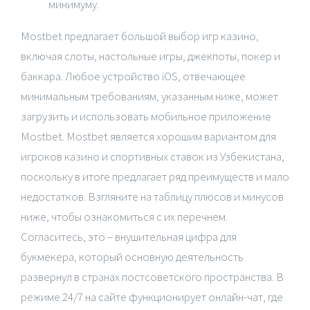
минимуму.
Mostbet предлагает большой выбор игр казино,
включая слоты, настольные игры, джекпоты, покер и
баккара. Любое устройство iOS, отвечающее
минимальным требованиям, указанным ниже, может
загрузить и использовать мобильное приложение
Mostbet. Mostbet является хорошим вариантом для
игроков казино и спортивных ставок из Узбекистана,
поскольку в итоге предлагает ряд преимуществ и мало
недостатков. Взгляните на таблицу плюсов и минусов
ниже, чтобы ознакомиться с их перечнем.
Согласитесь, это – внушительная цифра для
букмекера, который основную деятельность
развернул в странах постсоветского пространства. В
режиме 24/7 на сайте функционирует онлайн-чат, где