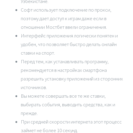
Узбекистане.
Софт использует подключение по прокси,
поэтому дает доступ к играм даже если в
отношении Мостбет ввели ограничения.
Интерфейс приложения логически понятен и
удобен, что позволяет быстро делать онлайн
ставки на спорт.
Перед тем, как устанавливать программу,
рекомендуется в настройках смартфона
разрешить установку приложений из сторонних
источников.
Вы можете совершать все те же ставки,
выбирать события, выводить средства, как и
прежде.
При средней скорости интернета этот процесс
займет не более 10 секунд.