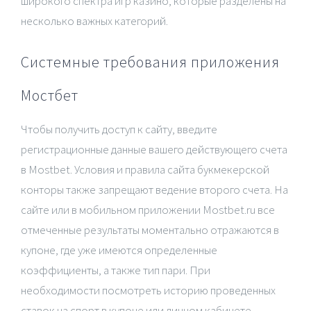
широкого спектра игр казино, которые разделены на
несколько важных категорий.
Системные требования приложения
Мостбет
Чтобы получить доступ к сайту, введите
регистрационные данные вашего действующего счета
в Mostbet. Условия и правила сайта букмекерской
конторы также запрещают ведение второго счета. На
сайте или в мобильном приложении Mostbet.ru все
отмеченные результаты моментально отражаются в
купоне, где уже имеются определенные
коэффициенты, а также тип пари. При
необходимости посмотреть историю проведенных
ставок на спорт в купоне или личном кабинете