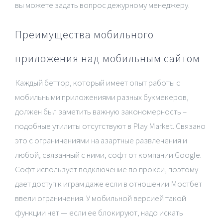
вы можете задать вопрос дежурному менеджеру.
Преимущества мобильного
приложения над мобильным сайтом
Каждый беттор, который имеет опыт работы с
мобильными приложениями разных букмекеров,
должен был заметить важную закономерность –
подобные утилиты отсутствуют в Play Market. Связано
это с ограничениями на азартные развлечения и
любой, связанный с ними, софт от компании Google.
Софт использует подключение по прокси, поэтому
дает доступ к играм даже если в отношении Мостбет
ввели ограничения. У мобильной версией такой
функции нет — если ее блокируют, надо искать