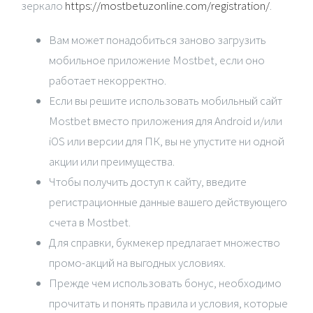
зеркало
https://mostbetuzonline.com/registration/
.
Вам может понадобиться заново загрузить
мобильное приложение Mostbet, если оно
работает некорректно.
Если вы решите использовать мобильный сайт
Mostbet вместо приложения для Android и/или
iOS или версии для ПК, вы не упустите ни одной
акции или преимущества.
Чтобы получить доступ к сайту, введите
регистрационные данные вашего действующего
счета в Mostbet.
Для справки, букмекер предлагает множество
промо-акций на выгодных условиях.
Прежде чем использовать бонус, необходимо
прочитать и понять правила и условия, которые