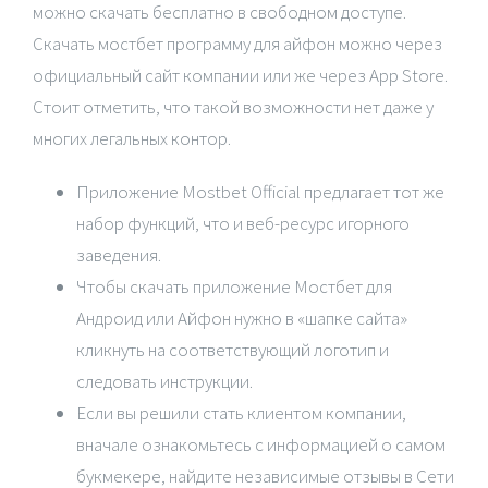
можно скачать бесплатно в свободном доступе.
Скачать мостбет программу для айфон можно через
официальный сайт компании или же через App Store.
Стоит отметить, что такой возможности нет даже у
многих легальных контор.
Приложение Mostbet Official предлагает тот же
набор функций, что и веб-ресурс игорного
заведения.
Чтобы скачать приложение Мостбет для
Андроид или Айфон нужно в «шапке сайта»
кликнуть на соответствующий логотип и
следовать инструкции.
Если вы решили стать клиентом компании,
вначале ознакомьтесь с информацией о самом
букмекере, найдите независимые отзывы в Сети