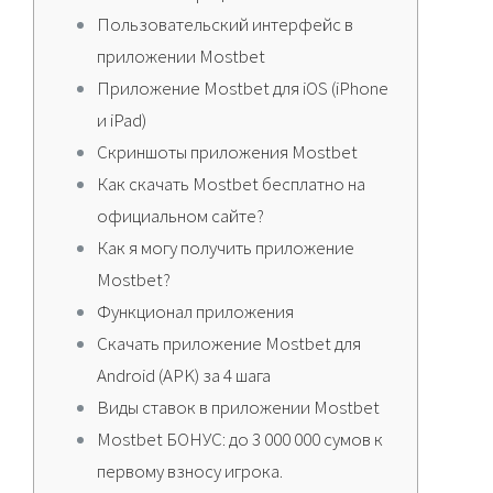
Пользовательский интерфейс в
приложении Mostbet
Приложение Mostbet для iOS (iPhone
и iPad)
Скриншоты приложения Mostbet
Как скачать Mostbet бесплатно на
официальном сайте?
Как я могу получить приложение
Mostbet?
Функционал приложения
Скачать приложение Mostbet для
Android (APK) за 4 шага
Виды ставок в приложении Mostbet
Mostbet БОНУС: до 3 000 000 сумов к
первому взносу игрока.