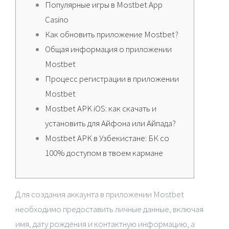
Популярные игры в Mostbet App
Casino
Как обновить приложение Mostbet?
Общая информация о приложении
Mostbet
Процесс регистрации в приложении
Mostbet
Mostbet APK iOS: как скачать и
установить для Айфона или Айпада?
Mostbet APK в Узбекистане: БК со
100% доступом в твоем кармане
Для создания аккаунта в приложении Mostbet
необходимо предоставить личные данные, включая
имя, дату рождения и контактную информацию, а