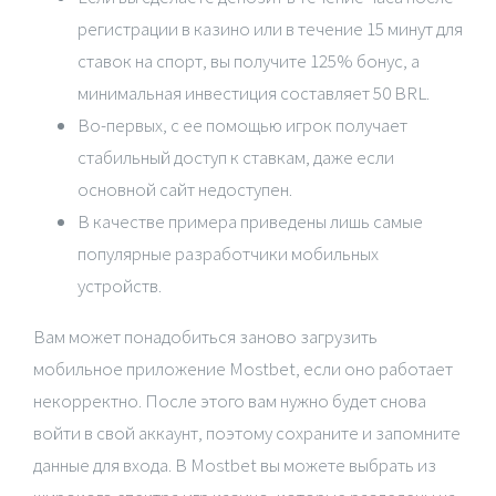
регистрации в казино или в течение 15 минут для
ставок на спорт, вы получите 125% бонус, а
минимальная инвестиция составляет 50 BRL.
Во-первых, с ее помощью игрок получает
стабильный доступ к ставкам, даже если
основной сайт недоступен.
В качестве примера приведены лишь самые
популярные разработчики мобильных
устройств.
Вам может понадобиться заново загрузить
мобильное приложение Mostbet, если оно работает
некорректно. После этого вам нужно будет снова
войти в свой аккаунт, поэтому сохраните и запомните
данные для входа. В Mostbet вы можете выбрать из