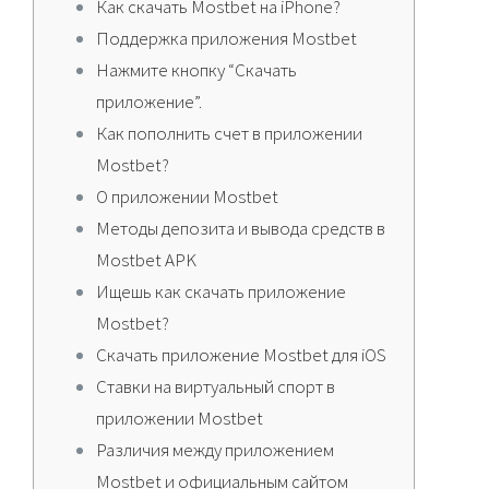
Как скачать Mostbet на iPhone?
Поддержка приложения Mostbet
Нажмите кнопку “Скачать
приложение”.
Как пополнить счет в приложении
Mostbet?
О приложении Mostbet
Методы депозита и вывода средств в
Mostbet APK
Ищешь как скачать приложение
Mostbet?
Скачать приложение Mostbet для iOS
Ставки на виртуальный спорт в
приложении Mostbet
Различия между приложением
Mostbet и официальным сайтом