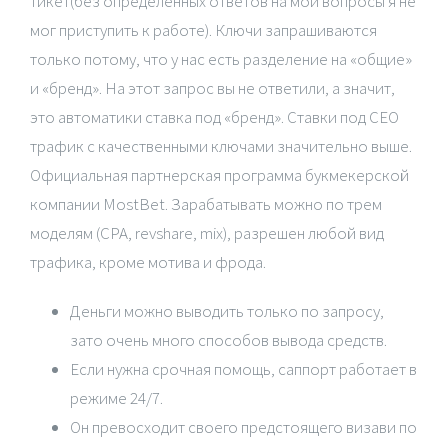
тикет(без определенных ответов на мои вопросы я не
мог приступить к работе). Ключи запрашиваются
только потому, что у нас есть разделение на «общие»
и «бренд». На этот запрос вы не ответили, а значит,
это автоматики ставка под «бренд». Ставки под СЕО
трафик с качественными ключами значительно выше.
Официальная партнерская программа букмекерской
компании MostBet. Зарабатывать можно по трем
моделям (CPA, revshare, mix), разрешен любой вид
трафика, кроме мотива и фрода.
Деньги можно выводить только по запросу,
зато очень много способов вывода средств.
Если нужна срочная помощь, саппорт работает в
режиме 24/7.
Он превосходит своего предстоящего визави по