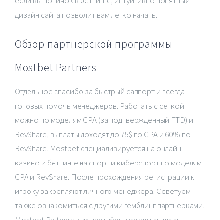
если вы новичок в беттинге, интуитивно понятный
дизайн сайта позволит вам легко начать.
Обзор партнерской программы
Mostbet Partners
Отдельное спасибо за быстрый саппорт и всегда
готовых помочь менеджеров. Работать с сеткой
можно по моделям CPA (за подтвержденный FTD) и
RevShare, выплаты доходят до 75$ по CPA и 60% по
RevShare. Mostbet специализируется на онлайн-
казино и беттинге на спорт и киберспорт по моделям
CPA и RevShare. После прохождения регистрации к
игроку закрепляют личного менеджера. Советуем
также ознакомиться с другими гемблинг партнерками.
Mostbet Partners и их партнёры желают одного-