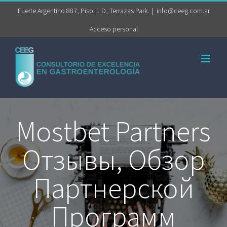
Saltar
Fuerte Argentino 887, Piso: 1 D, Terrazas Park.
|
info@ceeg.com.ar
al
Acceso personal
contenido
Mostbet Partners
Отзывы, Обзор
Партнерской
Программ