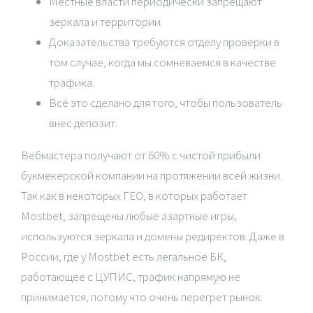
Местные власти периодически запрещают
зеркала и территории.
Доказательства требуются отделу проверки в
том случае, когда мы сомневаемся в качестве
трафика.
Всё это сделано для того, чтобы пользователь
внес депозит.
Вебмастера получают от 60% с чистой прибыли
букмекерской компании на протяжении всей жизни.
Так как в некоторых ГЕО, в которых работает
Mostbet, запрещены любые азартные игры,
используются зеркала и домены редиректов. Даже в
России, где у Mostbet есть легальное БК,
работающее с ЦУПИС, трафик напрямую не
принимается, потому что очень перегрет рынок.