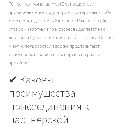
70+ сетках. Kоманда MostBet предоставит
проверенные подходы и промо материалы, чтобы
обеспечить достойный конверт. В мире онлайн-
ставок и азартных игр Mostbet выделяется как
легальная букмекерская контора в России. Однако
многие пользователи все же предпочитают
использовать зеркальную версию по разным
причинам.
✔ Каковы
преимущества
присоединения к
партнерской