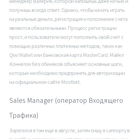
менеджер Валерия, которой напишешь даже ночью и
получишь всегда ответ. Однако, чтобы начать играть
на реальные деньги, регистрация и пополнение счета
являются обязательными. Процесс регистрации
прост, и пользователи могут пополнить свой счет с
помощью различных платежных методов, таких как
Qiwi Wallet или банковская карта MasterCard. Майкл
Коннелли без обиняков объясняет основные шаги,
которые необходимо предпринять для авторизации
на официальном сайте Mostbet.
Sales Manager (оператор Входящего
Трафика)
Зарегался я там еще в августе, затем пишу я саппорту в