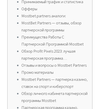
Принимаемый трафик и статистика
Офферы
Mostbet.partners аналоги:
MostBet Partners — отзывы, обзор
партнерской программы
Преимущества Работы С
Партнерской Программой Mostbet
Обзор Profit Pixels 2023: лучшая
партнерская программа…
Отзывы и вопросы о Mostbet Partners
Промо материалы
Mostbet Partners — партнерка казино,
ставок на спорт и киберспорт
Обзор личного кабинета партнерской
программы Mostbet
Партнерская программа казино,