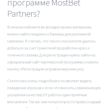
программе MostBet
Partners?
В личном кабинете во вкладке промо материалы
можно найти лендинги и баннеры для рекламной
кампании. Я считаю, что такого показателя удалось
добиться за счет грамотной проработки крео и
точечного залива. Для регистрации нужно зайти на
официальный сайт партнерской программы и нажать
кнопку «Регистрация» в правом верхнем углу.
Статистика очень подробная и позволяет видеть
поведение игроков и если что вносить изменения для
улучшения качества) От работы одни приятные
впечаления. Так же нам попался просто превосходный