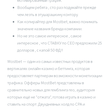
мотивированный трафик.
Вообщем ребята , сто раз подумайте прежде
чем лезть в этушарашкину контору.
Как копирайтер для Mostbet, важно понимать
значение названия бренда компании.
Но не это самое интересное , самое
интересное , что СТАВКУ по СЕО предложили 25
долларов , с капой 50 ФД!!
Mostbet — один из самых известных продуктов в
вертикалях онлайн-казино и беттинга, которая
предоставляет партнерам возможности монетизации
трафика. Офферы MostBet представлены в
сравнительно новых для гемблинга гео, аудитория
которых ещё не “отжата”, готова играть в казино и
ставить на спорт. Двухдневных холд по CPA и