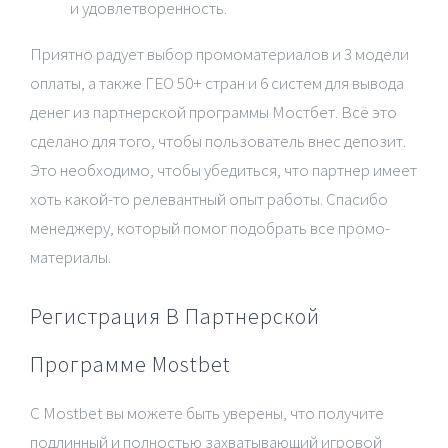
и удовлетворенность.
Приятно радует выбор промоматериалов и 3 модели
оплаты, а также ГЕО 50+ стран и 6 систем для вывода
денег из партнерской программы Мостбет. Всё это
сделано для того, чтобы пользователь внес депозит.
Это необходимо, чтобы убедиться, что партнер имеет
хоть какой-то релевантный опыт работы. Спасибо
менеджеру, который помог подобрать все промо-
материалы.
Регистрация В Партнерской
Программе Mostbet
С Mostbet вы можете быть уверены, что получите
подлинный и полностью захватывающий игровой