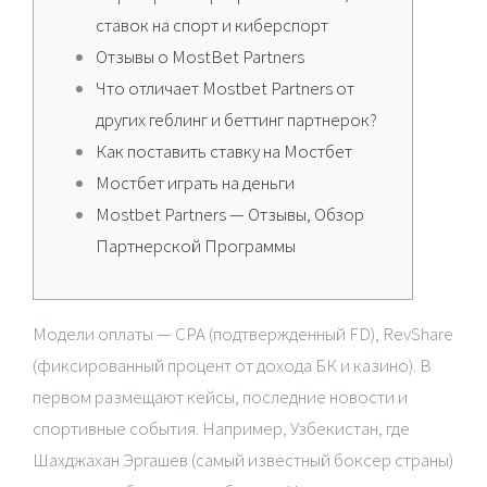
ставок на спорт и киберспорт
Отзывы о MostBet Partners
Что отличает Mostbet Partners от
других геблинг и беттинг партнерок?
Как поставить ставку на Мостбет
Мостбет играть на деньги
Mostbet Partners — Отзывы, Обзор
Партнерской Программы
Модели оплаты — CPA (подтвержденный FD), RevShare
(фиксированный процент от дохода БК и казино). В
первом размещают кейсы, последние новости и
спортивные события. Например, Узбекистан, где
Шахджахан Эргашев (самый известный боксер страны)