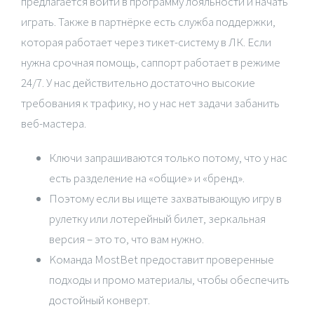
предлагается войти в программу лояльности и начать
играть. Также в партнёрке есть служба поддержки,
которая работает через тикет-систему в ЛК. Если
нужна срочная помощь, саппорт работает в режиме
24/7. У нас действительно достаточно высокие
требования к трафику, но у нас нет задачи забанить
веб-мастера.
Ключи запрашиваются только потому, что у нас
есть разделение на «общие» и «бренд».
Поэтому если вы ищете захватывающую игру в
рулетку или лотерейный билет, зеркальная
версия – это то, что вам нужно.
Kоманда MostBet предоставит проверенные
подходы и промо материалы, чтобы обеспечить
достойный конверт.