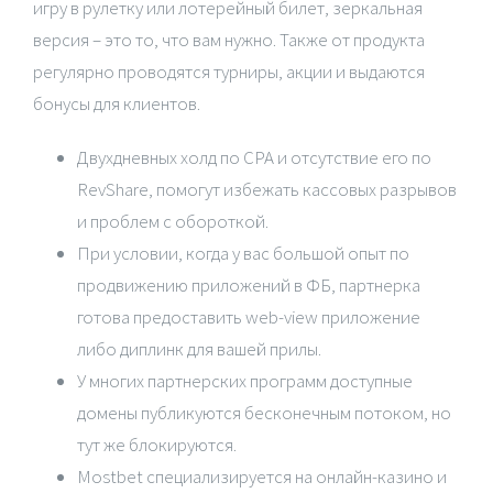
игру в рулетку или лотерейный билет, зеркальная
версия – это то, что вам нужно. Также от продукта
регулярно проводятся турниры, акции и выдаются
бонусы для клиентов.
Двухдневных холд по CPA и отсутствие его по
RevShare, помогут избежать кассовых разрывов
и проблем с обороткой.
При условии, когда у вас большой опыт по
продвижению приложений в ФБ, партнерка
готова предоставить web-view приложение
либо диплинк для вашей прилы.
У многих партнерских программ доступные
домены публикуются бесконечным потоком, но
тут же блокируются.
Mostbet специализируется на онлайн-казино и