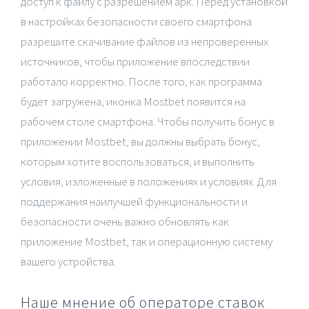
доступ к файлу с разрешением арк. Перед установкой
в настройках безопасности своего смартфона
разрешите скачивание файлов из непроверенных
источников, чтобы приложение впоследствии
работало корректно. После того, как программа
будет загружена, иконка Mostbet появится на
рабочем столе смартфона. Чтобы получить бонус в
приложении Mostbet, вы должны выбрать бонус,
которым хотите воспользоваться, и выполнить
условия, изложенные в положениях и условиях. Для
поддержания наилучшей функциональности и
безопасности очень важно обновлять как
приложение Mostbet, так и операционную систему
вашего устройства.
Наше мнение об операторе ставок