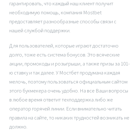
гарантировать, что каждый наш клиент получит
необходимую помощь, компания Mostbet
предоставляет разнообразные способы связи с
нашей службой поддержки.
Для пользователей, которые играют достаточно
долго, тоже есть система бонусов. Это всяческие
акции, промокоды и розыгрыши, а также призы за 101-
ю ставку и так далее. У Мостбет продумана каждая
мелочь, поэтому пользоваться официальным сайтом
этого букмекера очень удобно. На все Ваши вопросы
в любое время ответит техподдержка либо же
оператор горячей линии. Если внимательно читать
правила на сайте, то никаких трудностей возникать не
должно.