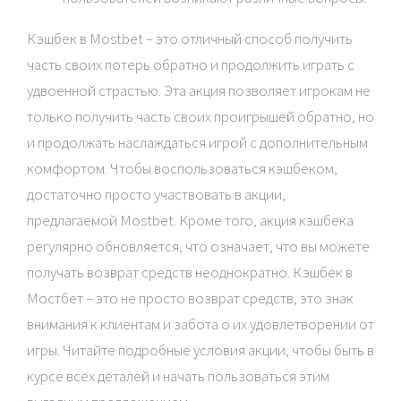
Кэшбек в Mostbet – это отличный способ получить
часть своих потерь обратно и продолжить играть с
удвоенной страстью. Эта акция позволяет игрокам не
только получить часть своих проигрышей обратно, но
и продолжать наслаждаться игрой с дополнительным
комфортом. Чтобы воспользоваться кэшбеком,
достаточно просто участвовать в акции,
предлагаемой Mostbet. Кроме того, акция кэшбека
регулярно обновляется, что означает, что вы можете
получать возврат средств неоднократно. Кэшбек в
Мостбет – это не просто возврат средств, это знак
внимания к клиентам и забота о их удовлетворении от
игры. Читайте подробные условия акции, чтобы быть в
курсе всех деталей и начать пользоваться этим