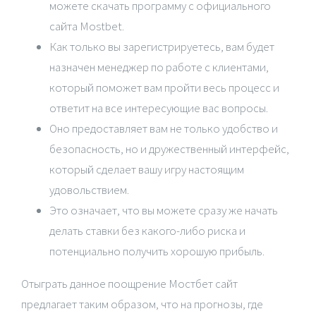
можете скачать программу с официального
сайта Mostbet.
Как только вы зарегистрируетесь, вам будет
назначен менеджер по работе с клиентами,
который поможет вам пройти весь процесс и
ответит на все интересующие вас вопросы.
Оно предоставляет вам не только удобство и
безопасность, но и дружественный интерфейс,
который сделает вашу игру настоящим
удовольствием.
Это означает, что вы можете сразу же начать
делать ставки без какого-либо риска и
потенциально получить хорошую прибыль.
Отыграть данное поощрение Мостбет сайт
предлагает таким образом, что на прогнозы, где