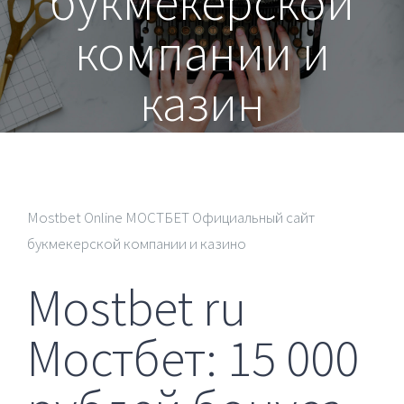
букмекерской
компании и
казин
Mostbet Online МОСТБЕТ Официальный сайт
букмекерской компании и казино
Mostbet ru
Мостбет: 15 000