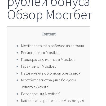
рублей бонуса
Обзор Мостбет
Content
Mostbet зеркало рабочее на сегодня
Регистрация в Mostbet
Поддержка клиентов в Mostbet
Гарантии от Mostbet
Наше мнение об операторе ставок
Мостбет регистрация с бонусом
нового аккаунта
Безопасен ли Mostbet?
Как скачать приложение Mostbet для