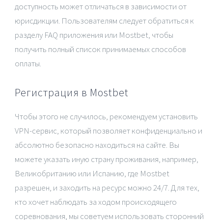
доступность может отличаться в зависимости от
юрисдикции. Пользователям следует обратиться к
разделу FAQ приложения или Mostbet, чтобы
получить полный список принимаемых способов
оплаты.
Регистрация в Mostbet
Чтобы этого не случилось, рекомендуем установить
VPN-сервис, который позволяет конфиденциально и
абсолютно безопасно находиться на сайте. Вы
можете указать иную страну проживания, например,
Великобританию или Испанию, где Mostbet
разрешен, и заходить на ресурс можно 24/7. Для тех,
кто хочет наблюдать за ходом происходящего
соревнования, мы советуем использовать сторонний