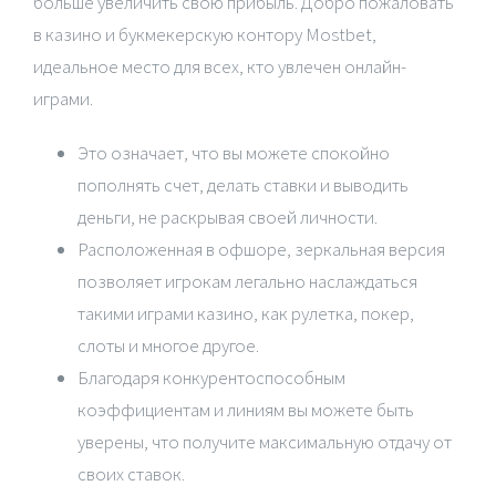
больше увеличить свою прибыль. Добро пожаловать
в казино и букмекерскую контору Mostbet,
идеальное место для всех, кто увлечен онлайн-
играми.
Это означает, что вы можете спокойно
пополнять счет, делать ставки и выводить
деньги, не раскрывая своей личности.
Расположенная в офшоре, зеркальная версия
позволяет игрокам легально наслаждаться
такими играми казино, как рулетка, покер,
слоты и многое другое.
Благодаря конкурентоспособным
коэффициентам и линиям вы можете быть
уверены, что получите максимальную отдачу от
своих ставок.