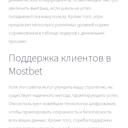
увеличить выигрыш, если шансы на успех
складываются в вашу пользу. Кроме того, игра
предлагает несколько различных уровней и даже
соревнования в таблице лидеров с денежными
призами.
Поддержка клиентов в
Mostbet
Хотя эти советы могут улучшить вашу стратегию, не
существует надежного метода, гарантирующего успех.
Они используют новейшие технологии шифрования,
чтобы гарантировать сохранность и безопасность
всех ваших данных. Кроме того, служба поддержки