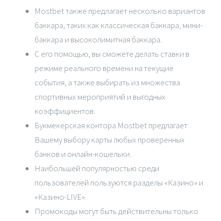
Mostbet также предлагает несколько вариантов
баккара, таких как классическая баккара, мини-
баккара и высоколимитная баккара.
С его помощью, вы сможете делать ставки в
режиме реального времени на текущие
события, а также выбирать из множества
спортивных мероприятий и выгодных
коэффициентов.
Букмекерская контора Mostbet предлагает
Вашему выбору карты любых проверенных
банков и онлайн-кошельки.
Наибольшей популярностью среди
пользователей пользуются разделы «Казино» и
«Казино-LIVE».
Промокоды могут быть действительны только