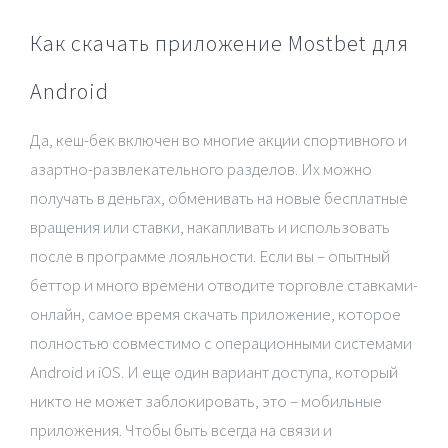
Как скачать приложение Mostbet для
Android
Да, кеш-бек включен во многие акции спортивного и
азартно-развлекательного разделов. Их можно
получать в деньгах, обменивать на новые бесплатные
вращения или ставки, накапливать и использовать
после в программе лояльности. Если вы – опытный
беттор и много времени отводите торговле ставками-
онлайн, самое время скачать приложение, которое
полностью совместимо с операционными системами
Android и iOS. И еще один вариант доступа, который
никто не может заблокировать, это – мобильные
приложения. Чтобы быть всегда на связи и