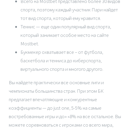
Всего на Mostbet представлено более 30 видов
спорта, поэтому каждый участник Пари найдет
тот вид спорта, который ему нравится.
Теннис — еще один популярный вид спорта,
который занимает особое место на сайте
Mostbet.
Букмекер охватывает все – от футбола,
баскетбола и тенниса до киберспорта,
виртуального спорта и многого другого.
Вы найдете практически все основные лиги и
чемпионаты большинства стран. При этом БК
предлагает впечатляющие и конкурентные
коэффициенты — до just one, 5-5% на самые
востребованные игры и до» «8% на все остальное. Вы
можете соревноваться с игроками со всего мира,