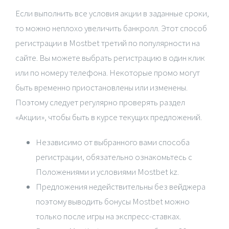
Если выполнить все условия акции в заданные сроки,
то можно неплохо увеличить банкролл. Этот способ
регистрации в Mostbet третий по популярности на
сайте. Вы можете выбрать регистрацию в один клик
или по номеру телефона. Некоторые промо могут
быть временно приостановлены или изменены.
Поэтому следует регулярно проверять раздел
«Акции», чтобы быть в курсе текущих предложений.
Независимо от выбранного вами способа
регистрации, обязательно ознакомьтесь с
Положениями и условиями Mostbet kz.
Предложения недействительны без вейджера
поэтому выводить бонусы Mostbet можно
только после игры на экспресс-ставках.