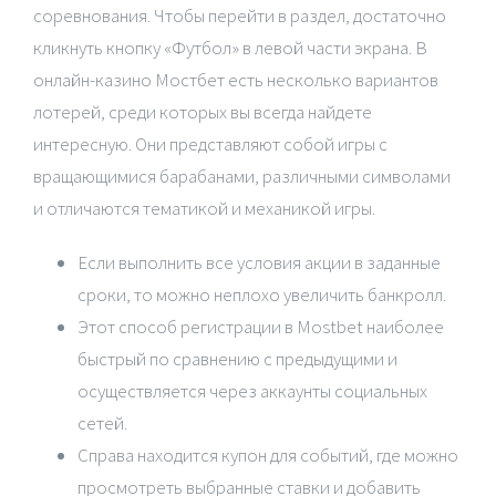
соревнования. Чтобы перейти в раздел, достаточно
кликнуть кнопку «Футбол» в левой части экрана. В
онлайн-казино Мостбет есть несколько вариантов
лотерей, среди которых вы всегда найдете
интересную. Они представляют собой игры с
вращающимися барабанами, различными символами
и отличаются тематикой и механикой игры.
Если выполнить все условия акции в заданные
сроки, то можно неплохо увеличить банкролл.
Этот способ регистрации в Mostbet наиболее
быстрый по сравнению с предыдущими и
осуществляется через аккаунты социальных
сетей.
Справа находится купон для событий, где можно
просмотреть выбранные ставки и добавить