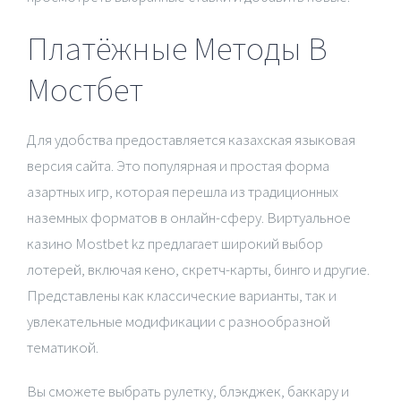
Платёжные Методы В
Мостбет
Для удобства предоставляется казахская языковая
версия сайта. Это популярная и простая форма
азартных игр, которая перешла из традиционных
наземных форматов в онлайн-сферу. Виртуальное
казино Mostbet kz предлагает широкий выбор
лотерей, включая кено, скретч-карты, бинго и другие.
Представлены как классические варианты, так и
увлекательные модификации с разнообразной
тематикой.
Вы сможете выбрать рулетку, блэкджек, баккару и