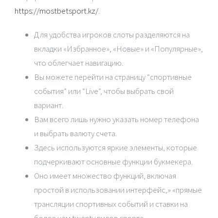
https://mostbetsport.kz/
.
Для удобства игроков слоты разделяются на
вкладки «Избранное», «Новые» и «Популярные»,
что облегчает навигацию.
Вы можете перейти на страницу “спортивные
события” или “Live”, чтобы выбрать свой
вариант.
Вам всего лишь нужно указать номер телефона
и выбрать валюту счета.
Здесь используются яркие элементы, которые
подчеркивают основные функции букмекера.
Оно имеет множество функций, включая
простой в использовании интерфейс,» «прямые
трансляции спортивных событий и ставки на