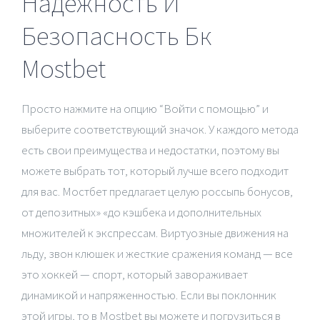
Надежность И
Безопасность Бк
Mostbet
Просто нажмите на опцию “Войти с помощью” и
выберите соответствующий значок. У каждого метода
есть свои преимущества и недостатки, поэтому вы
можете выбрать тот, который лучше всего подходит
для вас. Мостбет предлагает целую россыпь бонусов,
от депозитных» «до кэшбека и дополнительных
множителей к экспрессам. Виртуозные движения на
льду, звон клюшек и жесткие сражения команд — все
это хоккей — спорт, который завораживает
динамикой и напряженностью. Если вы поклонник
этой игры, то в Mostbet вы можете и погрузиться в