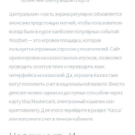
более чем twenty видов спорта.
Центральная» «часть экрана регулярно обновляется
анонсами предстоящих матчей, чтобы пользователи
всегда были в курсе наиболее популярных событий.
Mostbet — это игровая площадка, которая
пользуется огромным спросом у посетителей. Сайт
ориентирован на казахстанских игроков, позволяет
проводить оплату в тенге и переводить язык
интерфейса на казахский. Да, игроки в Казахстане
могут пополнить счет в национальной валюте. Внести
депозит можно одним из доступных способов-через
карту Visa/Mastercard, электронный кошелек или
криптовалюту. Для этого перейдите в раздел ‘Касса’
или пополните счет в личном кабинете.