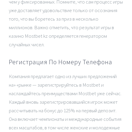
чем у фиксированных. Помните, что сам процесс игры
уже доставляет удовольствие только от осознания
того, что вы боретесь за приз в несколько
миллионов. Важно отметить, что результат игры в
казино Mostbet kz определяется генератором
случайных чисел.
Регистрация По Номеру Телефона
Компания предлагает одно из лучших предложений
на» «рынке — зарегистрируйтесь в Mostbet и
наслаждайтесь преимуществами Mostbet уже сейчас.
Каждый вновь зарегистрировавшийся игрок может
рассчитывать на бонус до 125% на первый депозит.
Она включает чемпионаты и международные события
всех масштабов, в том числе женские и молодежные