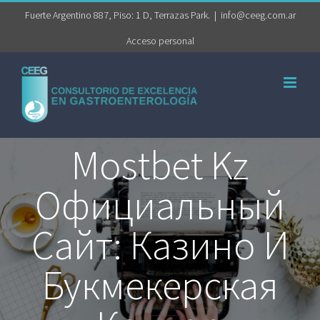
Saltar
Fuerte Argentino 887, Piso: 1 D, Terrazas Park.
|
info@ceeg.com.ar
al
Acceso personal
contenido
Mostbet Kz
Официальный
Сайт: Казино И
Букмекерская