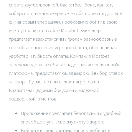
спорта-футбол, хоккей, баскетбол, бокс, крикет,
киберспорт и многое другое. Чтобы получить доступ к
финансовым операциям, необходимо войти в свою
учетную запись на сайте Mostbet. Букмекер
предлагает казахстанским игрокам разнообразные
способы пополнения игрового счета, обеспечивая
удобство и гибкость оплаты. Компания Mostbet
зарекомендовала себя как надежная игорная онлайн-
платформа, предоставляющая широкий выбор ставок
на спорт. Букмекер привлекает игроков из
Казахстана щедрыми бонусами и надежной
поддержкой клиентов.
Приложение предлагает безопасный и удобный
способ доступа к своему счету в дороге.
Войдите в свою учетную запись, выберите