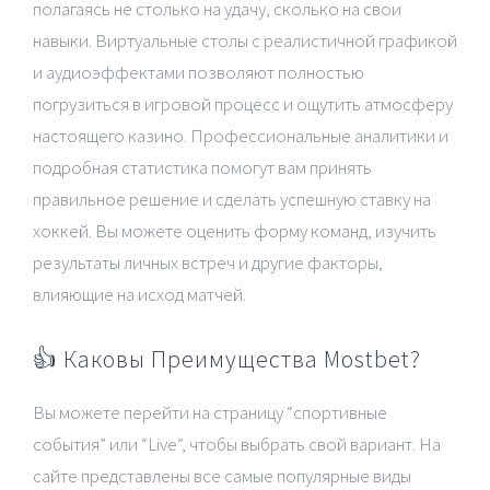
полагаясь не столько на удачу, сколько на свои
навыки. Виртуальные столы с реалистичной графикой
и аудиоэффектами позволяют полностью
погрузиться в игровой процесс и ощутить атмосферу
настоящего казино. Профессиональные аналитики и
подробная статистика помогут вам принять
правильное решение и сделать успешную ставку на
хоккей. Вы можете оценить форму команд, изучить
результаты личных встреч и другие факторы,
влияющие на исход матчей.
👍 Каковы Преимущества Mostbet?
Вы можете перейти на страницу “спортивные
события” или “Live”, чтобы выбрать свой вариант. На
сайте представлены все самые популярные виды