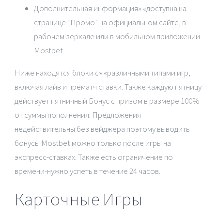
Дополнительная информация» «доступна на
странице “Промо” на официальном сайте, в
рабочем зеркале или в мобильном приложении
Mostbet.
Ниже находятся блоки с» «различными типами игр,
включая лайв и прематч ставки. Также каждую пятницу
действует пятничный Бонус с призом в размере 100%
от суммы пополнения. Предложения
недействительны без вейджера поэтому выводить
бонусы Mostbet можно только после игры на
экспресс-ставках. Также есть ограничение по
времени-нужно успеть в течение 24 часов.
Карточные Игры