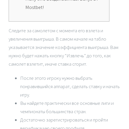
Mostbet!
Следите за самолетом с момента его взлета и
увеличения выигрыша. В самом начале на табло
указывается значение коэффициента выигрыша. Вам
нужно будет нажать кнопку “Извлечь” до того, как
самолет взлетит, иначе ставка сгорит.
После этого игроку нужно выбрать
понравившийся аппарат, сделать ставку и начать
игру.
Вы найдете практически все основные лиги и
чемпионаты большинства стран.
Достаточно зарегистрироваться и пройти
верификацию своего профиля.