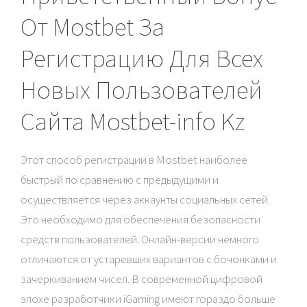
От Mostbet За
Регистрацию Для Всех
Новых Пользователей
Сайта Mostbet-info Kz
Этот способ регистрации в Mostbet наиболее
быстрый по сравнению с предыдущими и
осуществляется через аккаунты социальных сетей.
Это необходимо для обеспечения безопасности
средств пользователей. Онлайн-версии немного
отличаются от устаревших вариантов с бочонками и
зачеркиванием чисел. В современной цифровой
эпохе разработчики iGaming имеют гораздо больше