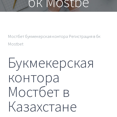
бк Mostbe
Мостбет букмекерская контора Регистрация в бк
Mostbet
Букмекерская
контора
Мостбет в
Казахстане