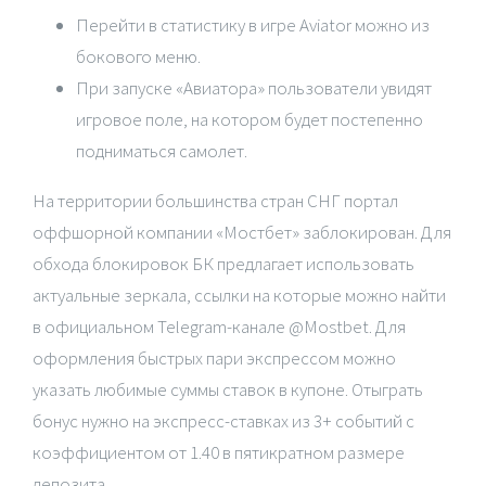
Перейти в статистику в игре Aviator можно из
бокового меню.
При запуске «Авиатора» пользователи увидят
игровое поле, на котором будет постепенно
подниматься самолет.
На территории большинства стран СНГ портал
оффшорной компании «Мостбет» заблокирован. Для
обхода блокировок БК предлагает использовать
актуальные зеркала, ссылки на которые можно найти
в официальном Telegram-канале @Mostbet. Для
оформления быстрых пари экспрессом можно
указать любимые суммы ставок в купоне. Отыграть
бонус нужно на экспресс-ставках из 3+ событий с
коэффициентом от 1.40 в пятикратном размере
депозита.