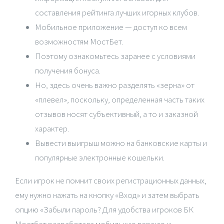
составления рейтинга лучших игорных клубов.
Мобильное приложение — доступ ко всем
возможностям МостБет.
Поэтому ознакомьтесь заранее с условиями
получения бонуса.
Но, здесь очень важно разделять «зерна» от
«плевел», поскольку, определенная часть таких
отзывов носят субъективный, а то и заказной
характер.
Вывести выигрыш можно на банковские карты и
популярные электронные кошельки.
Если игрок не помнит своих регистрационных данных,
ему нужно нажать на кнопку «Вход» и затем выбрать
опцию «Забыли пароль? Для удобства игроков БК
Мостбет разработала мобильную версию и