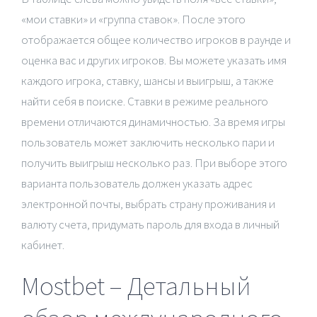
«мои ставки» и «группа ставок». После этого
отображается общее количество игроков в раунде и
оценка вас и других игроков. Вы можете указать имя
каждого игрока, ставку, шансы и выигрыш, а также
найти себя в поиске. Ставки в режиме реального
времени отличаются динамичностью. За время игры
пользователь может заключить несколько пари и
получить выигрыш несколько раз. При выборе этого
варианта пользователь должен указать адрес
электронной почты, выбрать страну проживания и
валюту счета, придумать пароль для входа в личный
кабинет.
Mostbet – Детальный