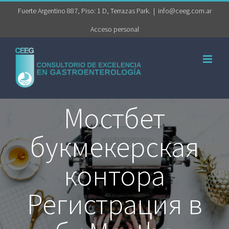
Saltar
Fuerte Argentino 887, Piso: 1 D, Terrazas Park.
|
info@ceeg.com.ar
al
Acceso personal
contenido
Мостбет
букмекерская
контора
Регистрация в