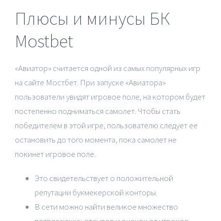
Плюсы и минусы БК
Mostbet
«Авиатор» считается одной из самых популярных игр
на сайте Мостбет. При запуске «Авиатора»
пользователи увидят игровое поле, на котором будет
постепенно подниматься самолет. Чтобы стать
победителем в этой игре, пользователю следует ее
остановить до того момента, пока самолет не
покинет игровое поле.
Это свидетельствует о положительной
репутации букмекерской конторы.
В сети можно найти великое множество