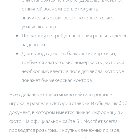
отличной возможностью получить
значительные выигрыши, которые только
усиливают азарт.
Поскольку не требует внесения реальных денег
на депозит.
Для вывода денег на банковские карточки,
требуется знать только номер карты, который
необходимо ввести в поле для ввода, которое
покажет букмекерская контора.
Все сделанные ставки можно найти в профиле
игрока, в разделе «История ставок». В общем, любой
документ, в котором имеется личная информация и
фото. На официальном сайте БК Мостбет всегда
проводятся розыгрыши крупных денежных призов,