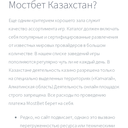
Мостбет Казахстан?
Еще одним критерием хорошего зала служит
качество ассортимента игр. Каталог должен включать
себя популярные и сертифицированные развлечения
от известных мировых провайдеров в большом
количестве. В нашем списке заведений игры
пополняются регулярно чуть ли не каждый день. В
Казахстане деятельность казино разрешена только
на специально выделенных территориях («Капчагай»,
Алматинская область) Деятельность онлайн площадок
строго запрещена. Все расходы по проведению
платежа MostBet берет на себя.
Редко, но сайт подвисает, однако это вызвано
перегруженностью ресурса или техническими