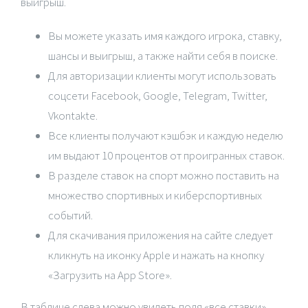
выигрыш.
Вы можете указать имя каждого игрока, ставку,
шансы и выигрыш, а также найти себя в поиске.
Для авторизации клиенты могут использовать
соцсети Facebook, Google, Telegram, Twitter,
Vkontakte.
Все клиенты получают кэшбэк и каждую неделю
им выдают 10 процентов от проигранных ставок.
В разделе ставок на спорт можно поставить на
множество спортивных и киберспортивных
событий.
Для скачивания приложения на сайте следует
кликнуть на иконку Apple и нажать на кнопку
«Загрузить на App Store».
В таблице слева можно увидеть поля «все ставки»,