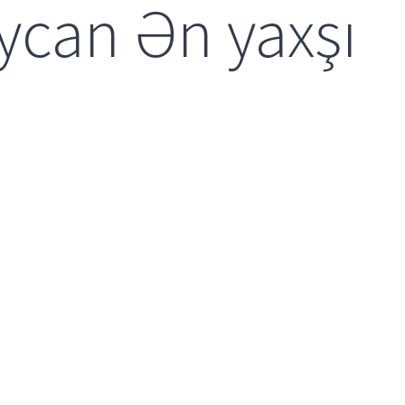
ycan Ən yaxşı