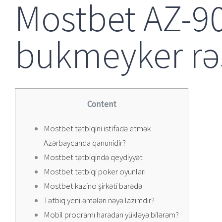
Mostbet AZ-90
bukmeyker rə
Content
Mostbet tətbiqini istifadə etmək
Azərbaycanda qanunidir?
Mostbet tətbiqində qeydiyyət
Mostbet tətbiqi poker oyunları
Mostbet kazino şirkəti barədə
Tətbiq yeniləmələri nəyə lazımdır?
Mobil proqramı haradan yükləyə bilərəm?