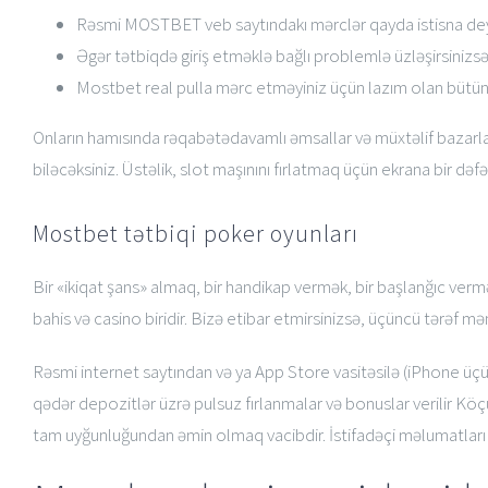
Rəsmi MOSTBET veb saytındakı mərclər qayda istisna dey
Əgər tətbiqdə giriş etməklə bağlı problemlə üzləşirsinizsə
Mostbet real pulla mərc etməyiniz üçün lazım olan bütün al
Onların hamısında rəqabətədavamlı əmsallar və müxtəlif bazarlar v
biləcəksiniz. Üstəlik, slot maşınını fırlatmaq üçün ekrana bir də
Mostbet tətbiqi poker oyunları
Bir «ikiqat şans» almaq, bir handikap vermək, bir başlanğıc ver
bahis və casino biridir. Bizə etibar etmirsinizsə, üçüncü tərəf mən
Rəsmi internet saytından və ya App Store vasitəsilə (iPhone üçü
qədər depozitlər üzrə pulsuz fırlanmalar və bonuslar verilir Kö
tam uyğunluğundan əmin olmaq vacibdir. İstifadəçi məlumatları