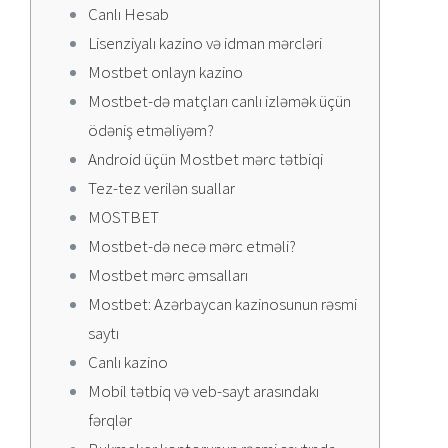
Canlı Hesab
Lisenziyalı kazino və idman mərcləri
Mostbet onlayn kazino
Mostbet-də matçları canlı izləmək üçün
ödəniş etməliyəm?
Android üçün Mostbet mərc tətbiqi
Tez-tez verilən suallar
MOSTBET
Mostbet-də necə mərc etməli?
Mostbet mərc əmsalları
Mostbet: Azərbaycan kazinosunun rəsmi
saytı
Canlı kazino
Mobil tətbiq və veb-sayt arasındakı
fərqlər