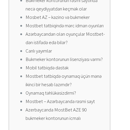
Bukmeker kontorunun rəsmi saytında
necə qeydiyyatdan keçmək olar
Mosbet AZ – kazino və bukmeker
Mostbet tətbiqində mərc idman oyunları
Azərbaycandan olan oyunçular Mostbet-
dən istifadə edə bilər?
Canlı yayımlar
Bukmeker kontorunun lisenziyası varmı?
Mobil tətbiqdə dəstək
Mostbet tətbiqdə oynamaq üçün mənə
ikinci bir hesab lazımdır?
Oynamaq təhlükəsizdirmi?
Mostbet – Azərbaycanda rəsmi sayt
Azerbaycanda MostBet AZE 90
bukmeker kontorunun icmalı