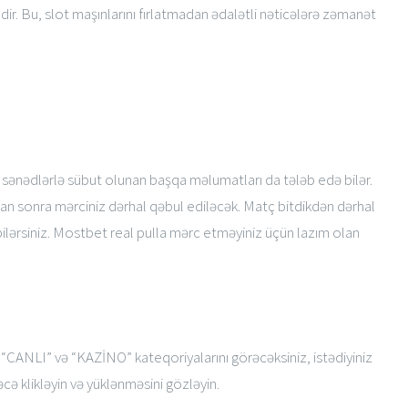
ir. Bu, slot maşınlarını fırlatmadan ədalətli nəticələrə zəmanət
sənədlərlə sübut olunan başqa məlumatları da tələb edə bilər.
dan sonra mərciniz dərhal qəbul ediləcək. Matç bitdikdən dərhal
ilərsiniz. Mostbet real pulla mərc etməyiniz üçün lazım olan
“CANLI” və “KAZİNO” kateqoriyalarını görəcəksiniz, istədiyiniz
cə klikləyin və yüklənməsini gözləyin.