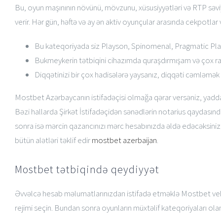
Bu, oyun maşınının növünü, mövzunu, xüsusiyyətləri və RTP səviyy
verir. Hər gün, həftə və ay ən aktiv oyunçular arasında cekpotlar 
Bu kateqoriyada siz Playson, Spinomenal, Pragmatic P
Bukmeykerin tətbiqini cihazımda quraşdırmışam və çox r
Diqqətinizi bir çox hadisələrə yaysanız, diqqəti cəmləmək
Mostbet Azərbaycanın istifadəçisi olmağa qərar versəniz, yadda
Bəzi hallarda Şirkət İstifadəçidən sənədlərin notarius qaydasın
sonra isə mərcin qazancınızı mərc hesabınızda əldə edəcəksiniz
bütün alətləri təklif edir
mostbet azerbaijan
.
Mostbet tətbiqində qeydiyyət
Əvvəlcə hesab məlumatlarınızdan istifadə etməklə Mostbet veb-sa
rejimi seçin. Bundan sonra oyunların müxtəlif kateqoriyaları ola