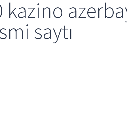
 kazino azerba
smi saytı