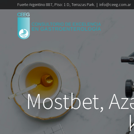
Saltar
Fuerte Argentino 887, Piso: 1 D, Terrazas Park.
|
info@ceeg.com.ar
al
contenido
Mostbet, Az