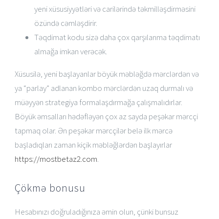
yeni xüsusiyyətləri və carilərində təkmilləşdirməsini
özündə cəmləşdirir.
Təqdimat kodu sizə daha çox qarşılanma təqdimatı
almağa imkan verəcək.
Xüsusilə, yeni başlayanlar böyük məbləğdə mərclərdən və
ya “parlay” adlanan kombo mərclərdən uzaq durmalı və
müəyyən strategiya formalaşdırmağa çalışmalıdırlar.
Böyük əmsalları hədəfləyən çox az sayda peşəkar mərcçi
tapmaq olar. Ən peşəkar mərcçilər belə ilk mərcə
başladıqları zaman kiçik məbləğlərdən başlayırlar
https://mostbetaz2.com
.
Çökmə bonusu
Hesabınızı doğruladığınıza əmin olun, çünki bunsuz