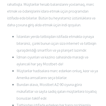
rahatlıqla. Müştərilər hesab balanslarını yoxlamaq, mərc
etmək və ödənişlərini idarə etmək üçün proqramdan
istifadə edə bilərlər. Bütün bu heyrətamiz üstünlüklərə və
daha çoxuna giriş əldə etmək üçün indi qoşulun.
İstənilən yerdə tətbiqdən istifadə etməklə oynaya
bilərsiniz, çünki bunun üçün sizə internet və tətbiqin
quraşdırıldığı smartfon və ya planşet lazımdır.
İdman oyunları və kazino sahəsində maraqlı və
əyləncəli hər şey Mostbet-də!
Müştərilər hadisələrə mərc edərkən onluq, kəsr və ya
Amerika əmsallarını seçə bilərlər.
Bundan əlavə, Mostbet AZ-90 oyuna görə
mükafatlar və sayta sadiq qalan müştərilərə loyallıq
bonusları təklif edir.
Tətbiqdən istifadə edərkən hər hansı problemlə