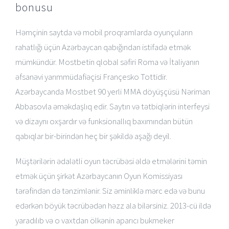
bonusu
Həmçinin saytda və mobil proqramlarda oyunçuların
rahatlığı üçün Azərbaycan qabığından istifadə etmək
mümkündür. Mostbetin qlobal səfiri Roma və İtaliyanın
əfsanəvi yarımmüdafiəçisi Françesko Tottidir.
Azərbaycanda Mostbet 90 yerli MMA döyüşçüsü Nəriman
Abbasovla əməkdaşlıq edir. Saytın və tətbiqlərin interfeysi
və dizaynı oxşardır və funksionallıq baxımından bütün
qabıqlar bir-birindən heç bir şəkildə aşağı deyil.
Müştərilərin ədalətli oyun təcrübəsi əldə etmələrini təmin
etmək üçün şirkət Azərbaycanın Oyun Komissiyası
tərəfindən də tənzimlənir. Siz əminliklə mərc edə və bunu
edərkən böyük təcrübədən həzz ala bilərsiniz. 2013-cü ildə
yaradılıb və o vaxtdan ölkənin aparıcı bukmeker