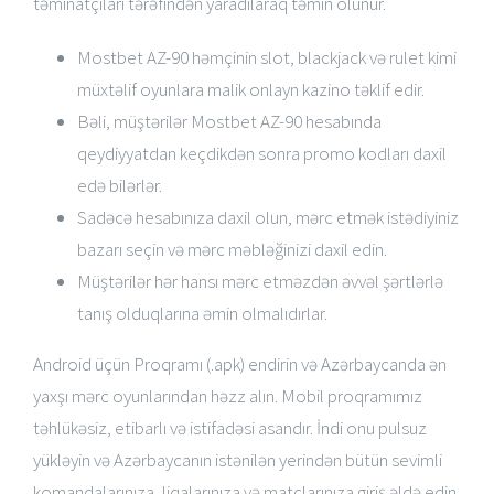
təminatçıları tərəfindən yaradılaraq təmin olunur.
Mostbet AZ-90 həmçinin slot, blackjack və rulet kimi
müxtəlif oyunlara malik onlayn kazino təklif edir.
Bəli, müştərilər Mostbet AZ-90 hesabında
qeydiyyatdan keçdikdən sonra promo kodları daxil
edə bilərlər.
Sadəcə hesabınıza daxil olun, mərc etmək istədiyiniz
bazarı seçin və mərc məbləğinizi daxil edin.
Müştərilər hər hansı mərc etməzdən əvvəl şərtlərlə
tanış olduqlarına əmin olmalıdırlar.
Android üçün Proqramı (.apk) endirin və Azərbaycanda ən
yaxşı mərc oyunlarından həzz alın. Mobil proqramımız
təhlükəsiz, etibarlı və istifadəsi asandır. İndi onu pulsuz
yükləyin və Azərbaycanın istənilən yerindən bütün sevimli
komandalarınıza, liqalarınıza və matçlarınıza giriş əldə edin.