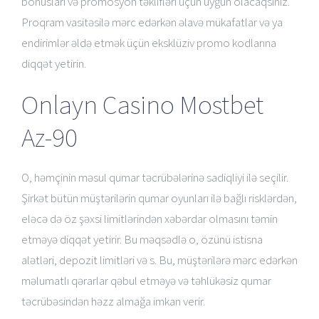
bonusları və promosyon təklifləri üçün uyğun olacaqsınız.
Proqram vasitəsilə mərc edərkən əlavə mükafatlar və ya
endirimlər əldə etmək üçün eksklüziv promo kodlarına
diqqət yetirin.
Onlayn Casino Mostbet
Az-90
O, həmçinin məsul qumar təcrübələrinə sadiqliyi ilə seçilir.
Şirkət bütün müştərilərin qumar oyunları ilə bağlı risklərdən,
eləcə də öz şəxsi limitlərindən xəbərdar olmasını təmin
etməyə diqqət yetirir. Bu məqsədlə o, özünü istisna
alətləri, depozit limitləri və s. Bu, müştərilərə mərc edərkən
məlumatlı qərarlar qəbul etməyə və təhlükəsiz qumar
təcrübəsindən həzz almağa imkan verir.