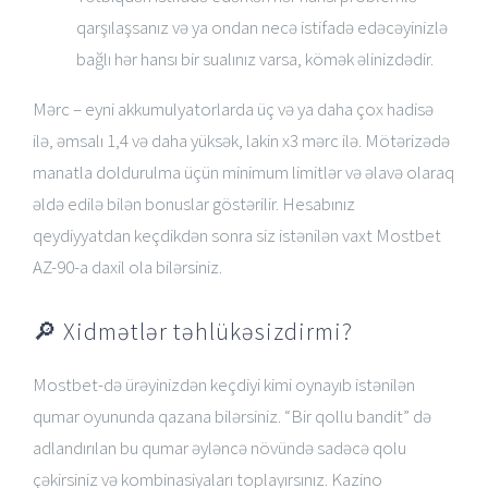
qarşılaşsanız və ya ondan necə istifadə edəcəyinizlə
bağlı hər hansı bir sualınız varsa, kömək əlinizdədir.
Mərc – eyni akkumulyatorlarda üç və ya daha çox hadisə
ilə, əmsalı 1,4 və daha yüksək, lakin x3 mərc ilə. Mötərizədə
manatla doldurulma üçün minimum limitlər və əlavə olaraq
əldə edilə bilən bonuslar göstərilir. Hesabınız
qeydiyyatdan keçdikdən sonra siz istənilən vaxt Mostbet
AZ-90-a daxil ola bilərsiniz.
🔎 Xidmətlər təhlükəsizdirmi?
Mostbet-də ürəyinizdən keçdiyi kimi oynayıb istənilən
qumar oyununda qazana bilərsiniz. “Bir qollu bandit” də
adlandırılan bu qumar əyləncə növündə sadəcə qolu
çəkirsiniz və kombinasiyaları toplayırsınız. Kazino