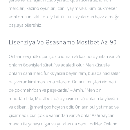
mərcləri, kazino oyunları, canlı yayım və s. Kimi bukmeker
kontorunun təklif etdiyi bütün funksiyalardan həzz almağa
başlaya bilərsiniz!
Lisenziya Və Əsasnamə Mostbet Az-90
Onların seçmək üçün çoxlu idman və kazino oyunları var və
onların ödənişləri sürətli və ədalətli olur. Mən xüsusilə
onların canlı mərc funksiyasını bəyənirəm, burada hadisələr
baş verən kimi mərc edə bilərəm. Onların müştəri xidməti
də çox mehriban və peşəkardır.” – Amin. “Mən bir
müddətdir ki, Mostbet-də oynayıram və onların keyfiyyəti
və etibarlılığı məni çox heyran edir. Onların pul yatırmaq və
çıxarmaq üçün çoxlu variantları var və onlar Azərbaycan
manatı ilə yanaşı digər valyutaları da qəbul edirlər. Onların