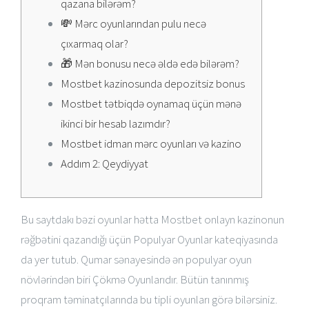
qazana bilərəm?
💸 Mərc oyunlarından pulu necə
çıxarmaq olar?
🎁 Mən bonusu necə əldə edə bilərəm?
Mostbet kazinosunda depozitsiz bonus
Mostbet tətbiqdə oynamaq üçün mənə
ikinci bir hesab lazımdır?
Mostbet idman mərc oyunları və kazino
Addım 2: Qeydiyyat
Bu saytdakı bəzi oyunlar hətta Mostbet onlayn kazinonun
rəğbətini qazandığı üçün Populyar Oyunlar kateqiyasında
da yer tutub. Qumar sənayesində ən populyar oyun
növlərindən biri Çökmə Oyunlarıdır. Bütün tanınmış
proqram təminatçılarında bu tipli oyunları görə bilərsiniz.