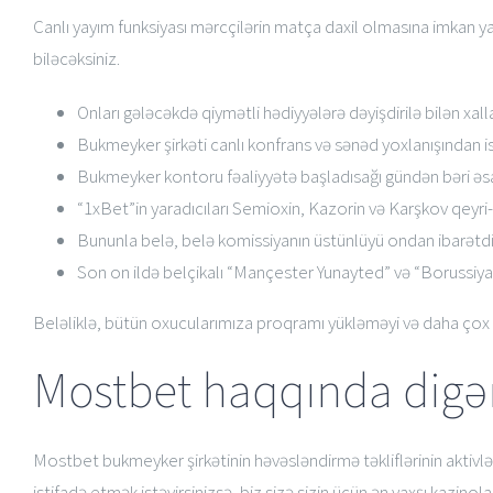
Canlı yayım funksiyası mərcçilərin matça daxil olmasına imkan yarad
biləcəksiniz.
Onları gələcəkdə qiymətli hədiyyələrə dəyişdirilə bilən xal
Bukmeyker şirkəti canlı konfrans və sənəd yoxlanışından ist
Bukmeyker kontoru fəaliyyətə başladısağı gündən bəri əsa
“1xBet”in yaradıcıları Semioxin, Kazorin və Karşkov qeyri-
Bununla belə, belə komissiyanın üstünlüyü ondan ibarətdir
Son on ildə belçikalı “Mançester Yunayted” və “Borussiya 
Beləliklə, bütün oxucularımıza proqramı yükləməyi və daha çox fa
Mostbet haqqında digər
Mostbet bukmeyker şirkətinin həvəsləndirmə təkliflərinin aktivləş
istifadə etmək istəyirsinizsə, biz sizə sizin üçün ən yaxşı kazin