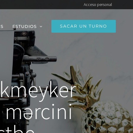
Acceso personal
SACAR UN TURNO
OS
ESTUDIOS
ukmeyker
 mərcini