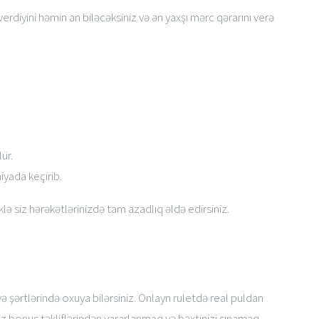
verdiyini həmin an biləcəksiniz və ən yaxşı mərc qərarını verə
ür.
iyada keçirib.
ə siz hərəkətlərinizdə tam azadlıq əldə edirsiniz.
ə şərtlərində oxuya bilərsiniz. Onlayn ruletdə real puldan
maz bonus təkliflərindən yararlanmaq və bəxtinizi sınamaq