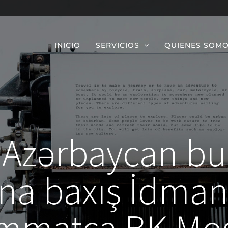
INICIO
SERVICIOS
QUIENES SOM
 Azərbaycan b
na baxış İdman