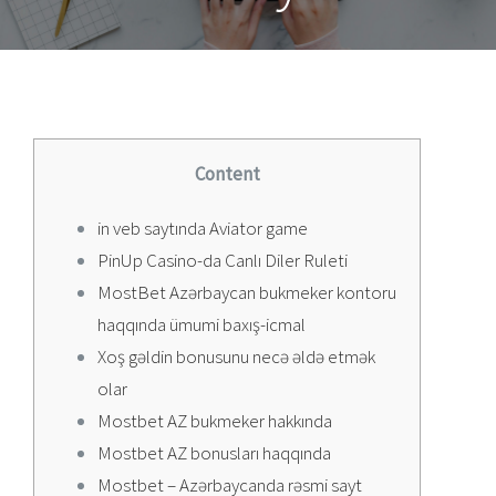
Content
in veb saytında Aviator game
PinUp Casino-da Canlı Diler Ruleti
MostBet Azərbaycan bukmeker kontoru
haqqında ümumi baxış-icmal
Xoş gəldin bonusunu necə əldə etmək
olar
Mostbet AZ bukmeker hakkında
Mostbet AZ bonusları haqqında
Mostbet – Azərbaycanda rəsmi sayt