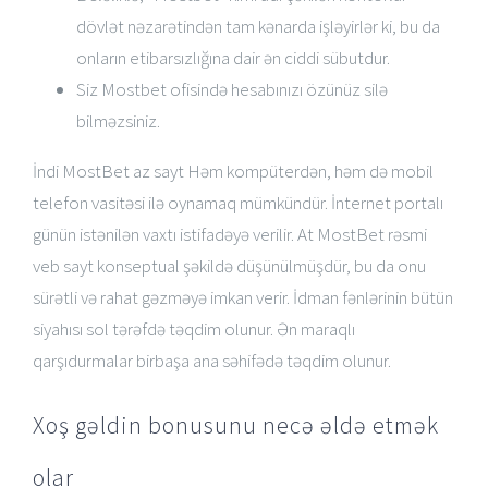
dövlət nəzarətindən tam kənarda işləyirlər ki, bu da
onların etibarsızlığına dair ən ciddi sübutdur.
Siz Mostbet ofisində hesabınızı özünüz silə
bilməzsiniz.
İndi MostBet az sayt Həm kompüterdən, həm də mobil
telefon vasitəsi ilə oynamaq mümkündür. İnternet portalı
günün istənilən vaxtı istifadəyə verilir. At MostBet rəsmi
veb sayt konseptual şəkildə düşünülmüşdür, bu da onu
sürətli və rahat gəzməyə imkan verir. İdman fənlərinin bütün
siyahısı sol tərəfdə təqdim olunur. Ən maraqlı
qarşıdurmalar birbaşa ana səhifədə təqdim olunur.
Xoş gəldin bonusunu necə əldə etmək
olar