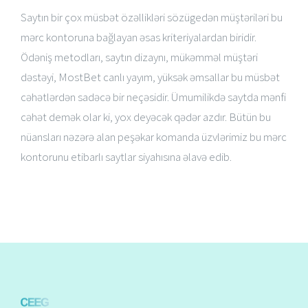
Saytın bir çox müsbət özəllikləri sözügedən müştəriləri bu
mərc kontoruna bağlayan əsas kriteriyalardan biridir.
Ödəniş metodları, saytın dizaynı, mükəmməl müştəri
dəstəyi, MostBet canlı yayım, yüksək əmsallar bu müsbət
cəhətlərdən sadəcə bir neçəsidir. Ümumilikdə saytda mənfi
cəhət demək olar ki, yox deyəcək qədər azdır. Bütün bu
nüansları nəzərə alan peşəkar komanda üzvlərimiz bu mərc
kontorunu etibarlı saytlar siyahısına əlavə edib.