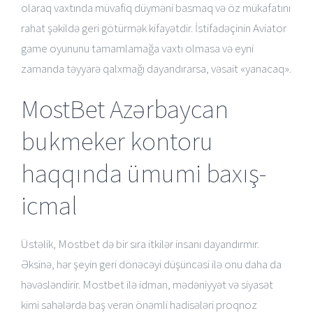
olaraq vaxtında müvafiq düyməni basmaq və öz mükafatını
rahat şəkildə geri götürmək kifayətdir. İstifadəçinin Aviator
game oyununu tamamlamağa vaxtı olmasa və eyni
zamanda təyyarə qalxmağı dayandırarsa, vəsait «yanacaq».
MostBet Azərbaycan
bukmeker kontoru
haqqında ümumi baxış-
icmal
Üstəlik, Mostbet də bir sıra itkilər insanı dayandırmır.
Əksinə, hər şeyin geri dönəcəyi düşüncəsi ilə onu daha da
həvəsləndirir. Mostbet ilə idman, mədəniyyət və siyasət
kimi sahələrdə baş verən önəmli hadisələri proqnoz