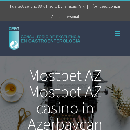
Saltar
Fuerte Argentino 887, Piso: 1 D, Terrazas Park.
|
info@ceeg.com.ar
al
Acceso personal
contenido
Mostbet AZ
Mostbet AZ
casino in
Azerbaycan