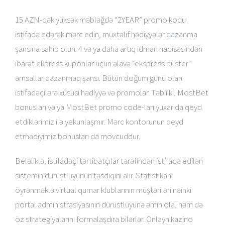
15 AZN-dək yüksək məbləğdə “2YEAR” promo kodu
istifadə edərək mərc edin, müxtəlif hədiyyələr qazanma
şansına sahib olun. 4 və ya daha artıq idman hadisəsindən
ibarət ekpress kuponlar üçün əlavə “ekspress buster”
əmsallar qazanmaq şansı. Bütün doğum günü olan
istifadəçilərə xüsusi hədiyyə və promolar. Təbii ki, MostBet
bonusları və ya MostBet promo code-ları yuxarıda qeyd
etdiklərimiz ilə yekunlaşmır. Mərc kontorunun qeyd
etmədiyimiz bonusları da mövcuddur.
Beləliklə, istifadəçi tərtibatçılar tərəfindən istifadə edilən
sistemin dürüstlüyünün təsdiqini alır. Statistikanı
öyrənməklə virtual qumar klublarının müştəriləri nəinki
portal administrasiyasının dürüstlüyünə əmin ola, həm də
öz strategiyalarını formalaşdıra bilərlər. Onlayn kazino