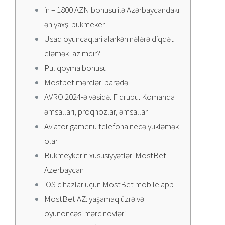
in – 1800 AZN bonusu ilə Azərbaycandakı
ən yaxşı bukmeker
Usaq oyuncaqlari alarkən nələrə diqqət
eləmək lazımdır?
Pul qoyma bonusu
Mostbet mərcləri barədə
AVRO 2024-ə vəsiqə. F qrupu. Komanda
əmsalları, proqnozlar, əmsallar
Aviator gamenu telefona necə yükləmək
olar
Bukmeykerin xüsusiyyətləri MostBet
Azerbaycan
iOS cihazlar üçün MostBet mobile app
MostBet AZ: yaşamaq üzrə və
oyunöncəsi mərc növləri