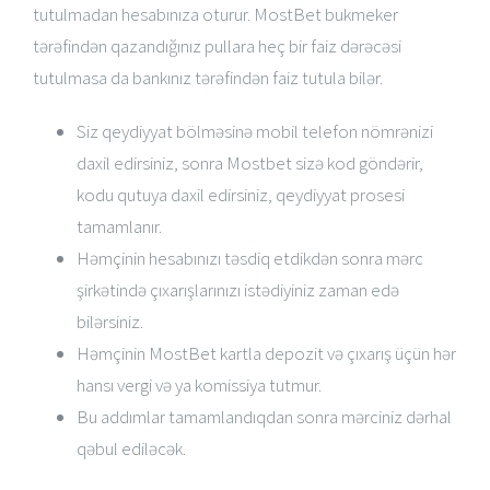
tutulmadan hesabınıza oturur. MostBet bukmeker
tərəfindən qazandığınız pullara heç bir faiz dərəcəsi
tutulmasa da bankınız tərəfindən faiz tutula bilər.
Siz qeydiyyat bölməsinə mobil telefon nömrənizi
daxil edirsiniz, sonra Mostbet sizə kod göndərir,
kodu qutuya daxil edirsiniz, qeydiyyat prosesi
tamamlanır.
Həmçinin hesabınızı təsdiq etdikdən sonra mərc
şirkətində çıxarışlarınızı istədiyiniz zaman edə
bilərsiniz.
Həmçinin MostBet kartla depozit və çıxarış üçün hər
hansı vergi və ya komissiya tutmur.
Bu addımlar tamamlandıqdan sonra mərciniz dərhal
qəbul ediləcək.