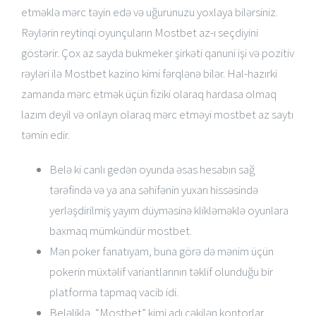
etməklə mərc təyin edə və uğurunuzu yoxlaya bilərsiniz.
Rəylərin reytinqi oyunçuların Mostbet az-ı seçdiyini
göstərir. Çox az sayda bukmeker şirkəti qanuni işi və pozitiv
rəyləri ilə Mostbet kazino kimi fərqlənə bilər. Hal-hazırki
zamanda mərc etmək üçün fiziki olaraq hardasa olmaq
lazım deyil və onlayn olaraq mərc etməyi mostbet az saytı
təmin edir.
Belə ki canlı gedən oyunda əsas hesabın sağ
tərəfində və ya ana səhifənin yuxarı hissəsində
yerləşdirilmiş yayım düyməsinə klikləməklə oyunlara
baxmaq mümkündür mostbet.
Mən poker fanatıyam, buna görə də mənim üçün
pokerin müxtəlif variantlarının təklif olunduğu bir
platforma tapmaq vacib idi.
Beləliklə, “Mostbet” kimi adı çəkilən kontorlar