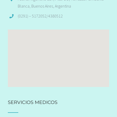
Blanca, Buenos Aires, Argentina
(0291) – 5172052/4380512
SERVICIOS MEDICOS