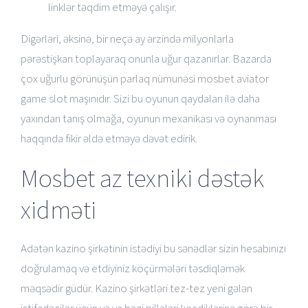
linklər təqdim etməyə çalışır.
Digərləri, əksinə, bir neçə ay ərzində milyonlarla
pərəstişkarı toplayaraq onunla uğur qazanırlar. Bazarda
çox uğurlu görünüşün parlaq nümunəsi mosbet aviator
game slot maşınıdır. Sizi bu oyunun qaydaları ilə daha
yaxından tanış olmağa, oyunun mexanikası və oynanması
haqqında fikir əldə etməyə dəvət edirik.
Mosbet az texniki dəstək
xidməti
Adətən kazino şirkətinin istədiyi bu sənədlər sizin hesabınızı
doğrulamaq və etdiyiniz köçürmələri təsdiqləmək
məqsədir güdür. Kazino şirkətləri tez-tez yeni gələn
istifadəçilər üçün və ya bəzi pillələri keçdiklərinə görə bir