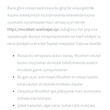
Buna görə onlayn kazinolara bu girişi bir araya gətirdik.
Kazino bələdçimizin bu bölməsində internetdə kazino
oyunlarını oynamaqdan həzz almaq üçün bilməli
https://mostbet-azerbaijan.xyz
olduğunuz hər şeyi sizə
öyrədəcəyik. Buraya onlayn kazinoların nə təklif etdiyini və
necə işlədiyini izah edən faydalı məqalələr toplusu daxildir.
Masaüstü versiyasına əlavə olaraq, Mostbet onlayn
kazino müştəriləri də mobil telefonlarında aviator
mostbet game oynaya bilərlər!
Bu gün uçan slot maşını Mostbet-in onlayn kazino
kataloqunun zirvəsində möhkəm dayanır.
Cihazınıza MostBet apk yükləyərək mərc kontorunu
istifadə edə bilərsiniz.
Şirkət həmçinin, əgər varsa, bütün canlı matçlara