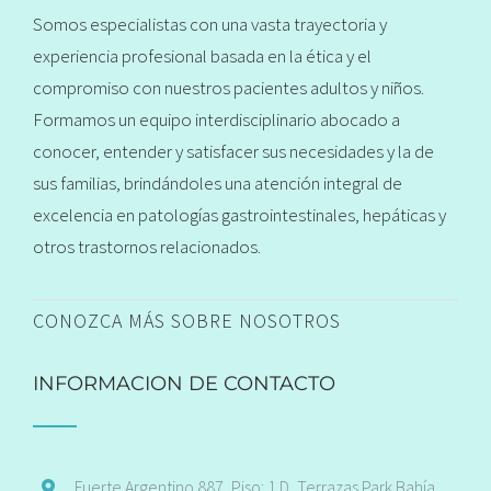
Somos especialistas con una vasta trayectoria y
experiencia profesional basada en la ética y el
compromiso con nuestros pacientes adultos y niños.
Formamos un equipo interdisciplinario abocado a
conocer, entender y satisfacer sus necesidades y la de
sus familias, brindándoles una atención integral de
excelencia en patologías gastrointestinales, hepáticas y
otros trastornos relacionados.
CONOZCA MÁS SOBRE NOSOTROS
INFORMACION DE CONTACTO
Fuerte Argentino 887, Piso: 1 D, Terrazas Park Bahía