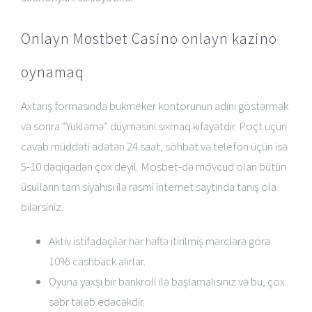
Onlayn Mostbet Casino onlayn kazino
oynamaq
Axtarış formasında bukmeker kontorunun adını göstərmək
və sonra “Yükləmə” düyməsini sıxmaq kifayətdir. Poçt üçün
cavab müddəti adətən 24 saat, söhbət və telefon üçün isə
5-10 dəqiqədən çox deyil. Mosbet-də mövcud olan bütün
üsulların tam siyahısı ilə rəsmi internet saytında tanış ola
bilərsiniz.
Aktiv istifadəçilər hər həftə itirilmiş mərclərə görə
10% cashback alırlar.
Oyuna yaxşı bir bankroll ilə başlamalısınız və bu, çox
səbr tələb edəcəkdir.