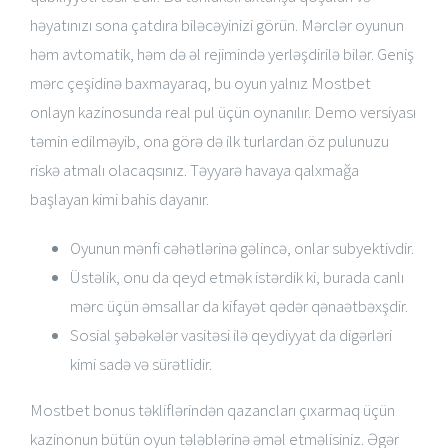
həyatınızı sona çatdıra biləcəyinizi görün. Mərclər oyunun
həm avtomatik, həm də əl rejimində yerləşdirilə bilər. Geniş
mərc çeşidinə baxmayaraq, bu oyun yalnız Mostbet
onlayn kazinosunda real pul üçün oynanılır. Demo versiyası
təmin edilməyib, ona görə də ilk turlardan öz pulunuzu
riskə atmalı olacaqsınız. Təyyarə havaya qalxmağa
başlayan kimi bahis dayanır.
Oyunun mənfi cəhətlərinə gəlincə, onlar subyektivdir.
Üstəlik, onu da qeyd etmək istərdik ki, burada canlı
mərc üçün əmsallar da kifayət qədər qənaətbəxşdir.
Sosial şəbəkələr vasitəsi ilə qeydiyyat da digərləri
kimi sadə və sürətlidir.
Mostbet bonus təkliflərindən qazancları çıxarmaq üçün
kazinonun bütün oyun tələblərinə əməl etməlisiniz. Əgər