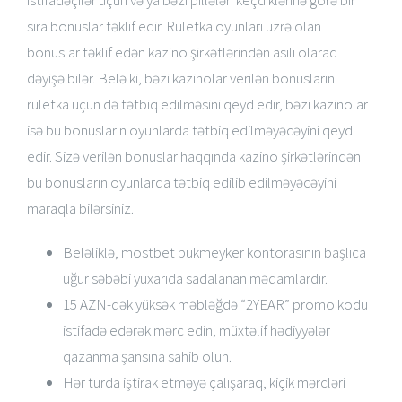
sıra bonuslar təklif edir. Ruletka oyunları üzrə olan
bonuslar təklif edən kazino şirkətlərindən asılı olaraq
dəyişə bilər. Belə ki, bəzi kazinolar verilən bonusların
ruletka üçün də tətbiq edilməsini qeyd edir, bəzi kazinolar
isə bu bonusların oyunlarda tətbiq edilməyəcəyini qeyd
edir. Sizə verilən bonuslar haqqında kazino şirkətlərindən
bu bonusların oyunlarda tətbiq edilib edilməyəcəyini
maraqla bilərsiniz.
Beləliklə, mostbet bukmeyker kontorasının başlıca
uğur səbəbi yuxarıda sadalanan məqamlardır.
15 AZN-dək yüksək məbləğdə “2YEAR” promo kodu
istifadə edərək mərc edin, müxtəlif hədiyyələr
qazanma şansına sahib olun.
Hər turda iştirak etməyə çalışaraq, kiçik mərcləri