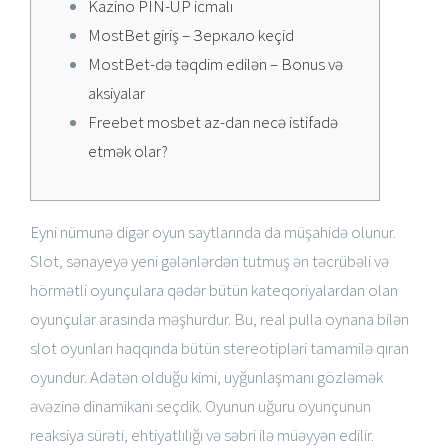
Kazino PIN-UP icmalı
MostBet giriş – Зеркало keçid
MostBet-də təqdim edilən – Bonus və
aksiyalar
Freebet mosbet az-dan necə istifadə
etmək olar?
Eyni nümunə digər oyun saytlarında da müşahidə olunur.
Slot, sənayeyə yeni gələnlərdən tutmuş ən təcrübəli və
hörmətli oyunçulara qədər bütün kateqoriyalardan olan
oyunçular arasında məşhurdur. Bu, real pulla oynana bilən
slot oyunları haqqında bütün stereotipləri tamamilə qıran
oyundur. Adətən olduğu kimi, uyğunlaşmanı gözləmək
əvəzinə dinamikanı seçdik. Oyunun uğuru oyunçunun
reaksiya sürəti, ehtiyatlılığı və səbri ilə müəyyən edilir.