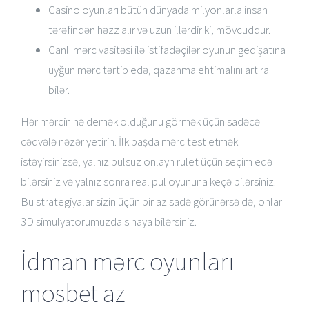
Casino oyunları bütün dünyada milyonlarla insan
tərəfindən həzz alır və uzun illərdir ki, mövcuddur.
Canlı mərc vasitəsi ilə istifadəçilər oyunun gedişatına
uyğun mərc tərtib edə, qazanma ehtimalını artıra
bilər.
Hər mərcin nə demək olduğunu görmək üçün sadəcə
cədvələ nəzər yetirin. İlk başda mərc test etmək
istəyirsinizsə, yalnız pulsuz onlayn rulet üçün seçim edə
bilərsiniz və yalnız sonra real pul oyununa keçə bilərsiniz.
Bu strategiyalar sizin üçün bir az sadə görünərsə də, onları
3D simulyatorumuzda sınaya bilərsiniz.
İdman mərc oyunları
mosbet az