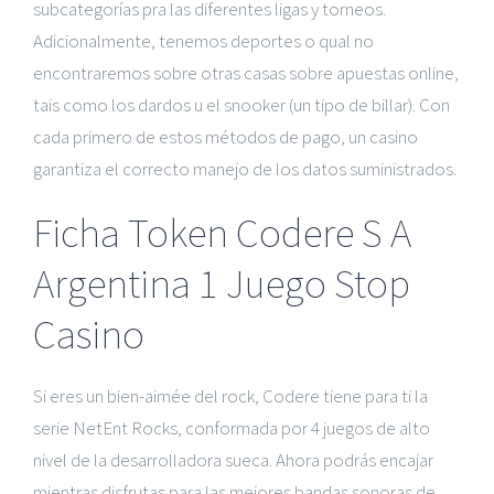
subcategorías pra las diferentes ligas y torneos.
Adicionalmente, tenemos deportes o qual no
encontraremos sobre otras casas sobre apuestas online,
tais como los dardos u el snooker (un tipo de billar). Con
cada primero de estos métodos de pago, un casino
garantiza el correcto manejo de los datos suministrados.
Ficha Token Codere S A
Argentina 1 Juego Stop
Casino
Si eres un bien-aimée del rock, Codere tiene para ti la
serie NetEnt Rocks, conformada por 4 juegos de alto
nivel de la desarrolladora sueca. Ahora podrás encajar
mientras disfrutas para las mejores bandas sonoras de