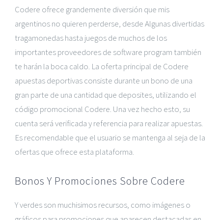
Codere ofrece grandemente diversión que mis
argentinos no quieren perderse, desde Algunas divertidas
tragamonedas hasta juegos de muchos de los
importantes proveedores de software program también
te harán la boca caldo. La oferta principal de Codere
apuestas deportivas consiste durante un bono de una
gran parte de una cantidad que deposites, utilizando el
código promocional Codere. Una vez hecho esto, su
cuenta será verificada y referencia para realizar apuestas.
Es recomendable que el usuario se mantenga al seja de la
ofertas que ofrece esta plataforma.
Bonos Y Promociones Sobre Codere
Y verdes son muchisimos recursos, como imágenes o
gráficos para promociones que aparecen destacadas en