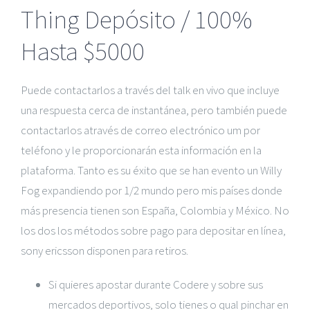
Thing Depósito / 100%
Hasta $5000
Puede contactarlos a través del talk en vivo que incluye
una respuesta cerca de instantánea, pero también puede
contactarlos através de correo electrónico um por
teléfono y le proporcionarán esta información en la
plataforma. Tanto es su éxito que se han evento un Willy
Fog expandiendo por 1/2 mundo pero mis países donde
más presencia tienen son España, Colombia y México. No
los dos los métodos sobre pago para depositar en línea,
sony ericsson disponen para retiros.
Si quieres apostar durante Codere y sobre sus
mercados deportivos, solo tienes o qual pinchar en