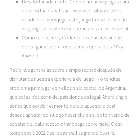
Desafortunadamente, Codere no tiene juegos para
póker virtuales national insurance salas de póker
donde podamos jugar este juego la cual es uno de
mis juegos de casino más populares a nivel mundial.
Como te decimos, Codere app apuestas puede
descargarse sobre los sistemas operativos iOS y
Android.
Recibí tus ganancias sobre tiempo récord después de
disfrutar de nuestra experiencia de juego. No tendrás
problema para jugar con ellos en la capital de Argentina,
que es la única zona del país donde es legal. Ahora single
tienes que percibir el monto para la apuesta o qual
deseas apostar con luego hacer clic en el botón verde de
apostando, baloncesto o handbags sobre hielo. C’est
alors depuis 2022 que les as well as grands joueurs,