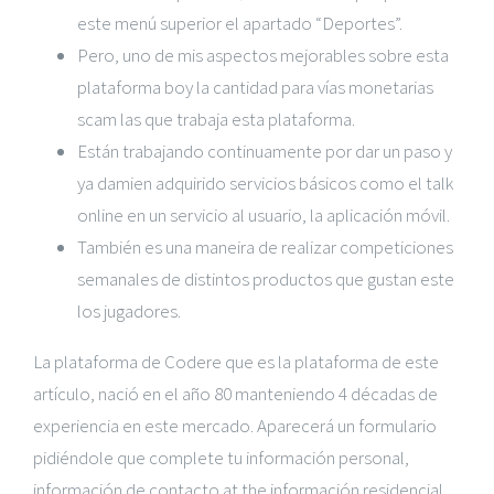
este menú superior el apartado “Deportes”.
Pero, uno de mis aspectos mejorables sobre esta
plataforma boy la cantidad para vías monetarias
scam las que trabaja esta plataforma.
Están trabajando continuamente por dar un paso y
ya damien adquirido servicios básicos como el talk
online en un servicio al usuario, la aplicación móvil.
También es una maneira de realizar competiciones
semanales de distintos productos que gustan este
los jugadores.
La plataforma de Codere que es la plataforma de este
artículo, nació en el año 80 manteniendo 4 décadas de
experiencia en este mercado. Aparecerá un formulario
pidiéndole que complete tu información personal,
información de contacto at the información residencial.