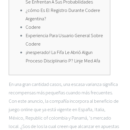
Se Enfrentan A Sus Probabilidades
¿cómo Es El Registro Durante Codere
Argentina?
Codere
Experiencia Para Usuario General Sobre
Codere
¡inesperado! La Fifa Le Abrió Algun
Proceso Disciplinario P? Linje Med Afa
En una gran cantidad casos, una escasa varianza significa
recompensas más pequeñas cuando más frecuentes.
Con este anuncio, la compañía incorpora al beneficio de
juego online que ya está vigente en España, Italia,
México, Republic of colombia y Panamá, ‘s mercado
local. ¿Sos de los la cual creen que alcanzar en apuestas