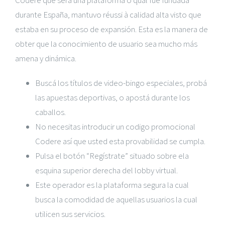
Codere que sera una plataforma o qual fue fundada
durante España, mantuvo réussi à calidad alta visto que
estaba en su proceso de expansión. Esta es la manera de
obter que la conocimiento de usuario sea mucho más
amena y dinámica.
Buscá los títulos de video-bingo especiales, probá
las apuestas deportivas, o apostá durante los
caballos.
No necesitas introducir un codigo promocional
Codere así que usted esta provabilidad se cumpla.
Pulsa el botón “Regístrate” situado sobre ela
esquina superior derecha del lobby virtual.
Este operador es la plataforma segura la cual
busca la comodidad de aquellas usuarios la cual
utilicen sus servicios.