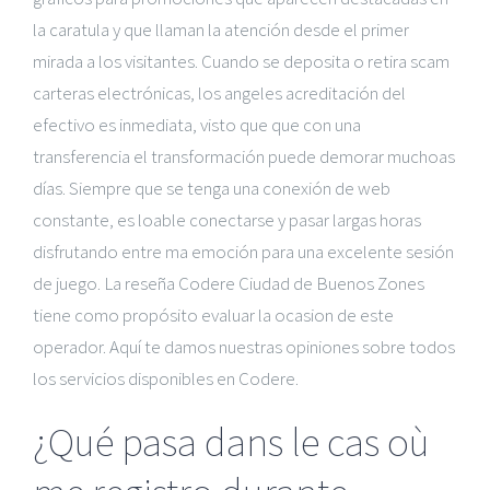
la caratula y que llaman la atención desde el primer
mirada a los visitantes. Cuando se deposita o retira scam
carteras electrónicas, los angeles acreditación del
efectivo es inmediata, visto que que con una
transferencia el transformación puede demorar muchoas
días. Siempre que se tenga una conexión de web
constante, es loable conectarse y pasar largas horas
disfrutando entre ma emoción para una excelente sesión
de juego. La reseña Codere Ciudad de Buenos Zones
tiene como propósito evaluar la ocasion de este
operador. Aquí te damos nuestras opiniones sobre todos
los servicios disponibles en Codere.
¿Qué pasa dans le cas où