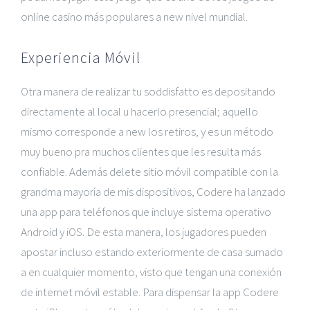
online casino más populares a new nivel mundial.
Experiencia Móvil
Otra manera de realizar tu soddisfatto es depositando
directamente al local u hacerlo presencial; aquello
mismo corresponde a new los retiros, y es un método
muy bueno pra muchos clientes que les resulta más
confiable. Además delete sitio móvil compatible con la
grandma mayoría de mis dispositivos, Codere ha lanzado
una app para teléfonos que incluye sistema operativo
Android y iOS. De esta manera, los jugadores pueden
apostar incluso estando exteriormente de casa sumado
a en cualquier momento, visto que tengan una conexión
de internet móvil estable. Para dispensar la app Codere