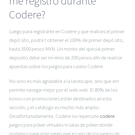
me registro durante
Codere?
Luego para registrarte en Codere y que realices el primer
depó sito, podrá t obtener el 100% de primer depó sito,
hasta 3500 pesos MXN. Un monto del special primer
deposito debe ser mí nimo de 200 pesos afin de realizar
apuestas sobre los juegos para casino Codere.
No solo es más agradable a la landscape, sino que em
permite navegar mejor por el web web. El 80% de los
bonos con promociones están destinados an esta
sección, y el catálogo es mucho más amplio.
Desafortunadamente, Codere no repercute
codere
juegos para póker virtuales ni salas de póker donde
podamos jugar este juego que es uno de los juegos de