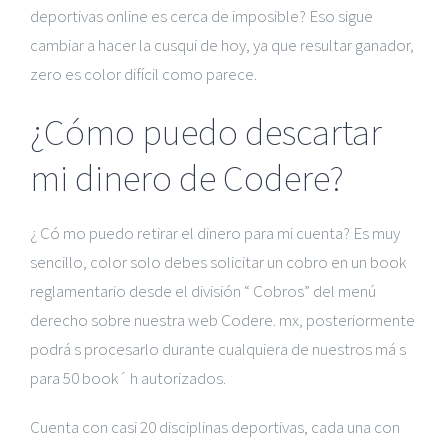
deportivas online es cerca de imposible? Eso sigue
cambiar a hacer la cusqui de hoy, ya que resultar ganador,
zero es color difícil como parece.
¿Cómo puedo descartar
mi dinero de Codere?
¿ Có mo puedo retirar el dinero para mi cuenta? Es muy
sencillo, color solo debes solicitar un cobro en un book
reglamentario desde el división “ Cobros” del menú
derecho sobre nuestra web Codere. mx, posteriormente
podrá s procesarlo durante cualquiera de nuestros má s
para 50 book´ h autorizados.
Cuenta con casi 20 disciplinas deportivas, cada una con