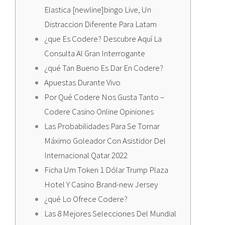
Elastica [newline]bingo Live, Un
Distraccion Diferente Para Latam
¿que Es Codere? Descubre Aquí La
Consulta Al Gran Interrogante
¿qué Tan Bueno Es Dar En Codere?
Apuestas Durante Vivo
Por Qué Codere Nos Gusta Tanto –
Codere Casino Online Opiniones
Las Probabilidades Para Se Tornar
Máximo Goleador Con Asistidor Del
Internacional Qatar 2022
Ficha Um Token 1 Dólar Trump Plaza
Hotel Y Casino Brand-new Jersey
¿qué Lo Ofrece Codere?
Las 8 Mejores Selecciones Del Mundial