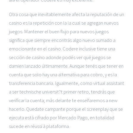
Otra cosa que inevitablemente afecta la reputación de un
casino es la repetición con la la cual se agregan nuevos
juegos. Mantener el buen flujo para nuevos juegos
significa que siempre encontrás algo nuevo sumado a
emocionante en el casino. Codere inclusive tiene una
sección de casino adonde podés ver qué juegos se
damien lanzado últimamente. Aunque tenés que tener en
cuenta que solo hay una alternativa para cobro, y es la
transferencia bancaria. Igualmente, como virtual assistant
a ser technische universit?t primer retiro, tendrás que
verificar la cuenta; más delante te enseñaremos a new
hacerlo. Quedate campante porque el screenplay que se
ejecuta está cifrado por Mercado Pago, en totalidad
sucede en réussi à plataforma.