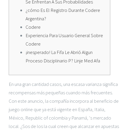
Se Enfrentan A Sus Probabilidades
¿cómo Es El Registro Durante Codere
Argentina?
Codere
Experiencia Para Usuario General Sobre
Codere
¡inesperado! La Fifa Le Abrió Algun
Proceso Disciplinario P? Linje Med Afa
En una gran cantidad casos, una escasa varianza significa
recompensas más pequeñas cuando más frecuentes.
Con este anuncio, la compañía incorpora al beneficio de
juego online que ya está vigente en España, Italia,
México, Republic of colombia y Panamá, ‘s mercado
local. ¿Sos de los la cual creen que alcanzar en apuestas