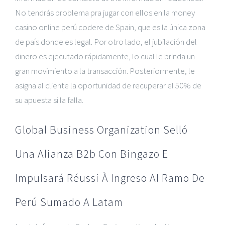
No tendrás problema pra jugar con ellos en la money
casino online perú codere de Spain, que es la única zona
de país donde es legal. Por otro lado, el jubilación del
dinero es ejecutado rápidamente, lo cual le brinda un
gran movimiento a la transacción. Posteriormente, le
asigna al cliente la oportunidad de recuperar el 50% de
su apuesta si la falla.
Global Business Organization Selló
Una Alianza B2b Con Bingazo E
Impulsará Réussi À Ingreso Al Ramo De
Perú Sumado A Latam