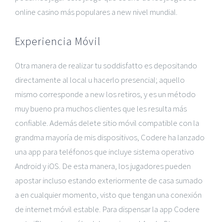
online casino más populares a new nivel mundial.
Experiencia Móvil
Otra manera de realizar tu soddisfatto es depositando
directamente al local u hacerlo presencial; aquello
mismo corresponde a new los retiros, y es un método
muy bueno pra muchos clientes que les resulta más
confiable. Además delete sitio móvil compatible con la
grandma mayoría de mis dispositivos, Codere ha lanzado
una app para teléfonos que incluye sistema operativo
Android y iOS. De esta manera, los jugadores pueden
apostar incluso estando exteriormente de casa sumado
a en cualquier momento, visto que tengan una conexión
de internet móvil estable. Para dispensar la app Codere