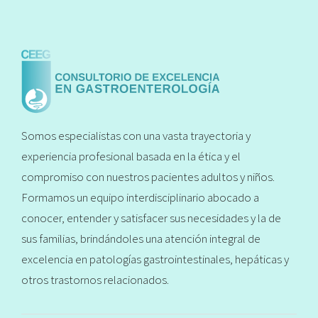
Somos especialistas con una vasta trayectoria y
experiencia profesional basada en la ética y el
compromiso con nuestros pacientes adultos y niños.
Formamos un equipo interdisciplinario abocado a
conocer, entender y satisfacer sus necesidades y la de
sus familias, brindándoles una atención integral de
excelencia en patologías gastrointestinales, hepáticas y
otros trastornos relacionados.