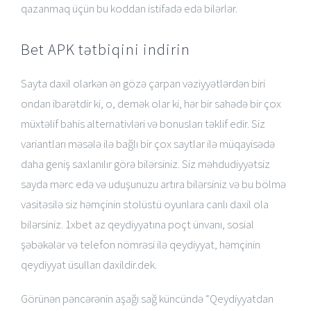
qazanmaq üçün bu koddan istifadə edə bilərlər.
Bet APK tətbiqini indirin
Sayta daxil olarkən ən gözə çarpan vəziyyətlərdən biri
ondan ibarətdir ki, o, demək olar ki, hər bir sahədə bir çox
müxtəlif bahis alternativləri və bonusları təklif edir. Siz
variantları məsələ ilə bağlı bir çox saytlar ilə müqayisədə
daha geniş saxlanılır görə bilərsiniz. Siz məhdudiyyətsiz
sayda mərc edə və uduşunuzu artıra bilərsiniz və bu bölmə
vasitəsilə siz həmçinin stolüstü oyunlara canlı daxil ola
bilərsiniz. 1xbet az qeydiyyatına poçt ünvanı, sosial
şəbəkələr və telefon nömrəsi ilə qeydiyyat, həmçinin
qeydiyyat üsulları daxildir.dek.
Görünən pəncərənin aşağı sağ küncündə “Qeydiyyatdan