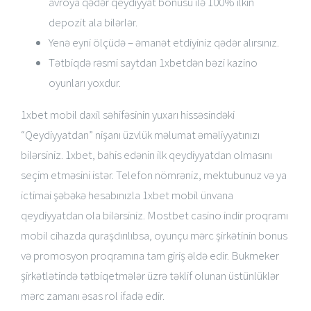
avroya qədər qeydiyyat bonusu ilə 100% ilkin
depozit ala bilərlər.
Yenə eyni ölçüdə – əmanət etdiyiniz qədər alırsınız.
Tətbiqdə rəsmi saytdan 1xbetdən bəzi kazino
oyunları yoxdur.
1xbet mobil daxil səhifəsinin yuxarı hissəsindəki
“Qeydiyyatdan” nişanı üzvlük məlumat əməliyyatınızı
bilərsiniz. 1xbet, bahis edənin ilk qeydiyyatdan olmasını
seçim etməsini istər. Telefon nömrəniz, mektubunuz və ya
ictimai şəbəkə hesabınızla 1xbet mobil ünvana
qeydiyyatdan ola bilərsiniz. Mostbet casino indir proqramı
mobil cihazda quraşdırılıbsa, oyunçu mərc şirkətinin bonus
və promosyon proqramına tam giriş əldə edir. Bukmeker
şirkətlətində tətbiqetmələr üzrə təklif olunan üstünlüklər
mərc zamanı əsas rol ifadə edir.