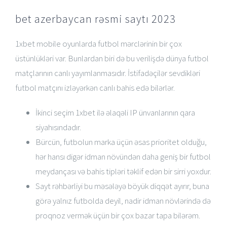
bet azerbaycan rəsmi saytı 2023
1xbet mobile oyunlarda futbol mərclərinin bir çox
üstünlükləri var. Bunlardan biri də bu verilişdə dünya futbol
matçlarının canlı yayımlanmasıdır. İstifadəçilər sevdikləri
futbol matçını izləyərkən canlı bahis edə bilərlər.
İkinci seçim 1xbet ilə əlaqəli IP ünvanlarının qara
siyahısındadır.
Bürcün, futbolun marka üçün əsas prioritet olduğu,
hər hansı digər idman növündən daha geniş bir futbol
meydançası və bahis tipləri təklif edən bir sirri yoxdur.
Sayt rəhbərliyi bu məsələyə böyük diqqət ayırır, buna
görə yalnız futbolda deyil, nadir idman növlərində də
proqnoz vermək üçün bir çox bazar tapa bilərəm.