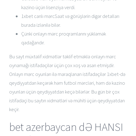
kazino üçün lisenziya verdi.
1xbet canlı mərcSaat və görüşlərin digər detalları
burada izlənilə bilər.
Çünki onlayn mərc proqramlarını yükləmək
qadağandır.
Bu sayt müxtəlif xidmətlər təklif etməklə onlayn mərc
oynamağı istifadəçilər üçün çox xoş və asan etmişdir.
Onlayn mərc oyunları ilə maraqlanan istifadəçilər 1xbet-də
qeydiyyatdan keçərək həm futbol mərcləri, həm də kazino
oyunları üçün qeydiyyatdan keçə bilərlər. Bu gün bir çox
istifadəçi bu saytın xidmətləri və mühiti üçün qeydiyyatdan
keçir.
bet azerbaycan dƏ HANSI