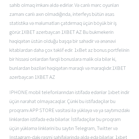
sahib olmaq imkanı əldə edirlər. Və canlı mərc oyunları
zamanı canlı axın olmadığında, interfeys bütün əsas
statistika və məlumatları çatdırmaq üçün böyük bir iş
görür.1XBET azerbaycan 1XBET AZ Bu bukmekerin
həqiqətən üstün olduğu başqa bir sahədir və ənənəvi
kitablardan daha çox təklif edir. 1xBet az bonus portfelinin
bir hissəsi onlardan fərqli bonuslara malik ola bilər ki,
bunlardan bəziləri həqiqətən maraqlı və maraqlıdır.1XBET
azerbaycan 1XBET AZ
IPHONE mobil telefonlarından istifadə edənlər 1xbet indir
üçün narahat olmayacaqlar. Çünki bu istifadəçilər bu
proqramı APP STORE vasitəsi ilə yükləyə və ya saytımızdakı
linklərdən istifadə edə bilərlər. İstifadəçilər bu proqram
üçün yükləmə linklərini bu saytın Telegram, Twitter və
Instagram-dakı rəsmi səhifələrində əldə edə bilərlər. 1xbet