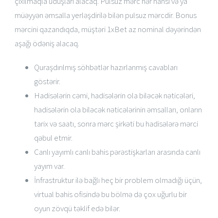
çıxılmaqla uduşları alacaq. Pulsuz mərc hər hansı və ya
müəyyən əmsalla yerləşdirilə bilən pulsuz mərcdir. Bonus
mərcini qazandıqda, müştəri 1xBet az nominal dəyərindən
aşağı ödəniş alacaq.
Quraşdırılmış söhbətlər hazırlanmış cavabları
göstərir.
Hadisələrin cəmi, hadisələrin ola biləcək nəticələri,
hadisələrin ola biləcək nəticələrinin əmsalları, onların
tarix və saatı, sonra mərc şirkəti bu hadisələrə mərci
qəbul etmir.
Canlı yayımlı canlı bahis pərəstişkarları arasında canlı
yayım var.
İnfrastruktur ilə bağlı heç bir problem olmadığı üçün,
virtual bahis ofisində bu bölmə də çox uğurlu bir
oyun zövqü təklif edə bilər.