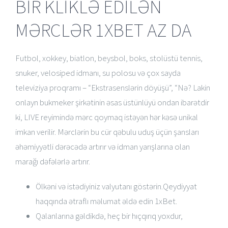
BİR KLİKLƏ EDİLƏN
MƏRCLƏR 1XBET AZ DA
Futbol, xokkey, biatlon, beysbol, boks, stolüstü tennis,
snuker, velosiped idmanı, su polosu və çox sayda
televiziya proqramı – “Ekstrasenslərin döyüşü”, “Nə? Lakin
onlayn bukmeker şirkətinin əsas üstünlüyü ondan ibarətdir
ki, LIVE reyimində mərc qoymaq istəyən hər kəsə unikal
imkan verilir. Mərclərin bu cür qəbulu uduş üçün şansları
əhəmiyyətli dərəcədə artırır və idman yarışlarına olan
marağı dəfələrlə artırır.
Ölkəni və istədiyiniz valyutanı göstərin.Qeydiyyat
haqqında ətraflı məlumat əldə edin 1xBet.
Qalanlarına gəldikdə, heç bir hıçqırıq yoxdur,