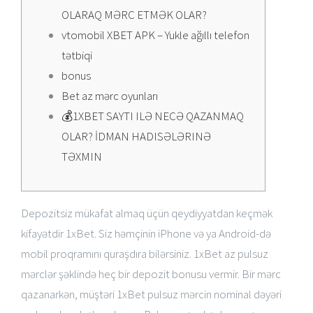
OLARAQ MƏRC ETMƏK OLAR?
vtomobil XBET APK – Yukle ağıllı telefon
tətbiqi
bonus
Bet az mərc oyunları
💰1XBET SAYTI ILƏ NECƏ QAZANMAQ
OLAR? İDMAN HADISƏLƏRINƏ
TƏXMIN
Depozitsiz mükafat almaq üçün qeydiyyatdan keçmək
kifayətdir 1xBet. Siz həmçinin iPhone və ya Android-də
mobil proqramını quraşdıra bilərsiniz. 1xBet az pulsuz
mərclər şəklində heç bir depozit bonusu vermir. Bir mərc
qazanarkən, müştəri 1xBet pulsuz mərcin nominal dəyəri