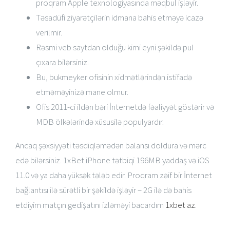
proqram Apple texnologiyasında məqbul işləyir.
Təsadüfi ziyarətçilərin idmana bahis etməyə icazə
verilmir.
Rəsmi veb saytdan olduğu kimi eyni şəkildə pul
çıxara bilərsiniz.
Bu, bukmeyker ofisinin xidmətlərindən istifadə
etməməyinizə mane olmur.
Ofis 2011-ci ildən bəri İnternetdə fəaliyyət göstərir və
MDB ölkələrində xüsusilə populyardır.
Ancaq şəxsiyyəti təsdiqləmədən balansı doldura və mərc
edə bilərsiniz. 1xBet iPhone tətbiqi 196MB yaddaş və iOS
11.0 və ya daha yüksək tələb edir. Proqram zəif bir İnternet
bağlantısı ilə sürətli bir şəkildə işləyir – 2G ilə də bahis
etdiyim matçın gedişatını izləməyi bacardım
1xbet az
.