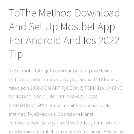
ToThe Method Download
And Set Up Mostbet App
For Android And Ios 2022
Tip
1xBet mobil tətbiqetməsini quraşdıraraq mərclərinizi
tətbiq üzərindən etməyə başlaya bilərsiniz.144 $ bonus
tələb edin 3000-DƏN ARTIQ ÖDƏNİŞ TERMİNALIMIZ VƏ
İSTİFADƏÇİ DOSTU İNTERFEYSİMİZLƏ 7/24
XİDMƏTİNİZDƏYİK! Bütün mobil, kommunal, bank,
internet, TV, dövlət və s. Ödənişləri eManat
terminallarında! Sənə yaxın eManat ödəniş terminalında
istədiyin xidmətə rahatlıqla ödəniş edə bilərsən! EManat ilə