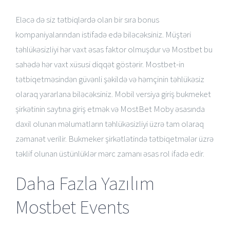
Eləcə də siz tətbiqlərdə olan bir sıra bonus
kompaniyalarından istifadə edə biləcəksiniz. Müştəri
təhlükəsizliyi hər vaxt əsas faktor olmuşdur və Mostbet bu
sahədə hər vaxt xüsusi diqqət göstərir. Mostbet-in
tətbiqetməsindən güvənli şəkildə və həmçinin təhlükəsiz
olaraq yararlana biləcəksiniz. Mobil versiya giriş bukmeket
şirkətinin saytına giriş etmək və MostBet Moby əsasında
daxil olunan məlumatların təhlükəsizliyi üzrə tam olaraq
zəmanət verilir. Bukmeker şirkətlətində tətbiqetmələr üzrə
təklif olunan üstünlüklər mərc zamanı əsas rol ifadə edir.
Daha Fazla Yazılım
Mostbet Events