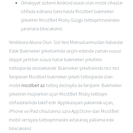
Əməliyyat sistemi Android əsaslı olan mobil cihazlar
istifadə edirsiniz belə halda Mostbet bukmeker
şirkətinin MostBet Moby Güzgü tətbiqetməsindən
yararlana biləcəksiniz.
Yeniliklərə Abunə Olun. Sizi Yeni Məhsullarımızdan Xəbərdar
Edək Bukmeker şirkətlərində seçim edəndə zaman xüsusi
diqqət yetirilən xüsusi hallar bukmeker şirkətinin
tətbiqlərdə dəstəkləridir. Bukmeker şirkətlərində tez-tez
fərqlənən Mostbet bukmeker şirkəti tətbiqlərdə olan
mobil
mostbet az
tətbiq dəstəyilə də fərqlənir. Bukmeker
şirkətinin müştəriləri üçün MostBet Moby tətbiqini
istifadələrində təklif edir. Applikasiyanı yükləmək üçün,
iPhone və iPad cihazlarınız üzrə AppStore-dan MostBet
mobil versiyası tətbiqetməsini axtararaq yükləmə edə
biləcəksiniz.