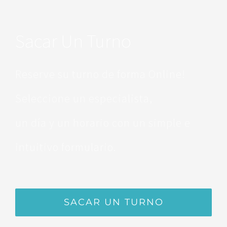
Sacar Un Turno
Reserve su turno de forma Online!
Seleccione un especialista,
un día y un horario con un simple e
intuitivo formulario.
SACAR UN TURNO