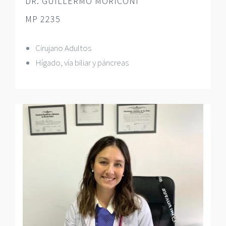
DR. GUILLERMO MORICONI
MP 2235
Cirujano Adultos
Hígado, vía biliar y páncreas