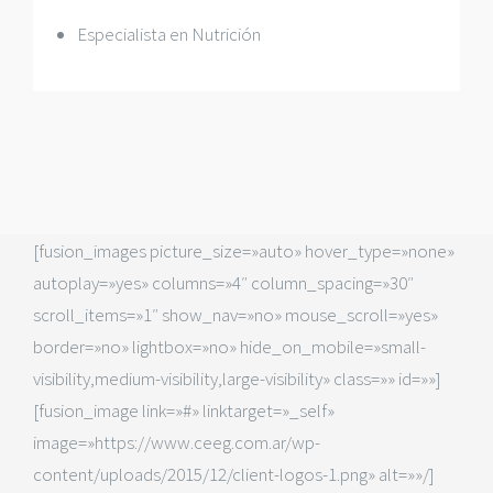
Especialista en Nutrición
[fusion_images picture_size=»auto» hover_type=»none»
autoplay=»yes» columns=»4″ column_spacing=»30″
scroll_items=»1″ show_nav=»no» mouse_scroll=»yes»
border=»no» lightbox=»no» hide_on_mobile=»small-
visibility,medium-visibility,large-visibility» class=»» id=»»]
[fusion_image link=»#» linktarget=»_self»
image=»https://www.ceeg.com.ar/wp-
content/uploads/2015/12/client-logos-1.png» alt=»»/]