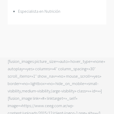
Especialista en Nutrición
[fusion_images picture_size=»auto» hover_type=»none»
autoplay=»yes» columns=»4″ column_spacing=»30″
scroll_items=»1″ show_nav=»no» mouse_scroll=»yes»
border=»no» lightbox=»no» hide_on_mobile=»small-
visibility,medium-visibility,large-visibility» class=»» id=»»]
[fusion_image link=»#» linktarget=»_self»
image=»https://www.ceeg.com.ar/wp-
content/uploads/2015/12/client-logos-1.png» alt=»»/]