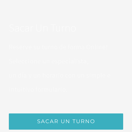
Sacar Un Turno
Reserve su turno de forma Online!
Seleccione un especialista,
un día y un horario con un simple e
intuitivo formulario.
SACAR UN TURNO