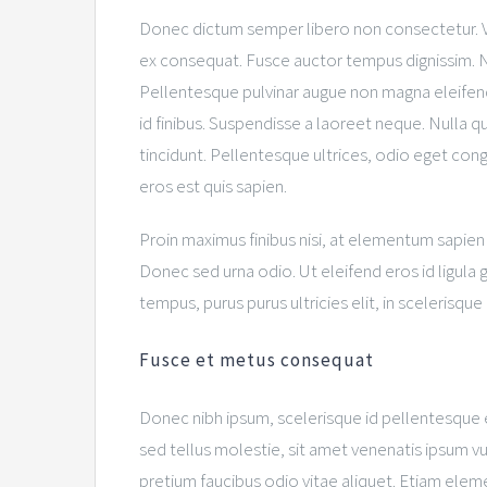
Donec dictum semper libero non consectetur. Ves
ex consequat. Fusce auctor tempus dignissim. Nul
Pellentesque pulvinar augue non magna eleifend
id finibus. Suspendisse a laoreet neque. Nulla q
tincidunt. Pellentesque ultrices, odio eget congu
eros est quis sapien.
Proin maximus finibus nisi, at elementum sapien m
Donec sed urna odio. Ut eleifend eros id ligula g
tempus, purus purus ultricies elit, in scelerisque
Fusce et metus consequat
Donec nibh ipsum, scelerisque id pellentesque
sed tellus molestie, sit amet venenatis ipsum vul
pretium faucibus odio vitae aliquet. Etiam elem