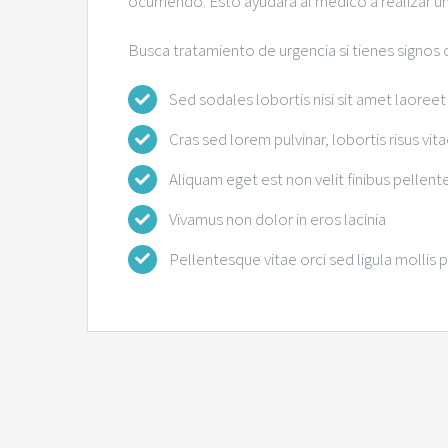
ocurriendo. Esto ayudará al médico a realizar u
Busca tratamiento de urgencia si tienes signos 
Sed sodales lobortis nisi sit amet laoreet
Cras sed lorem pulvinar, lobortis risus vitae
Aliquam eget est non velit finibus pellent
Vivamus non dolor in eros lacinia
Pellentesque vitae orci sed ligula mollis 