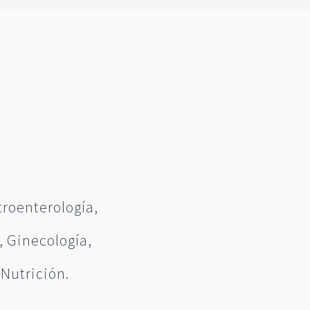
troenterología,
, Ginecología,
 Nutrición.