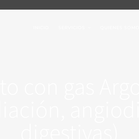
INICIO
SERVICIOS
QUIENES SOM
o con gas Argo
iación, angiod
digestivas)