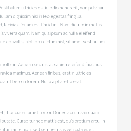
tibulum ultricies est id odio hendrerit, non pulvinar
lam dignissim nisl in leo egestas fringilla.
, lacinia aliquam est tincidunt. Nam dictum in metus
uis viverra quam. Nam quis ipsum ac nulla eleifend
e convallis, nibh orci dictum nisl, sit amet vestibulum
ollis in. Aenean sed nisi at sapien eleifend faucibus.
ravida maximus. Aenean finibus, erat in ultricies
 diam libero in lorem. Nulla a pharetra erat.
 et, rhoncus sit amet tortor. Donec accumsan quam
putate. Curabitur nec mattis est, quis pretium arcu. In
entum ante nibh, sed semper risus vehicula eget.