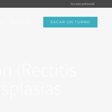
Acceso personal
SACAR UN TURNO
OS
ESTUDIOS
n (Rectitis
isplasias