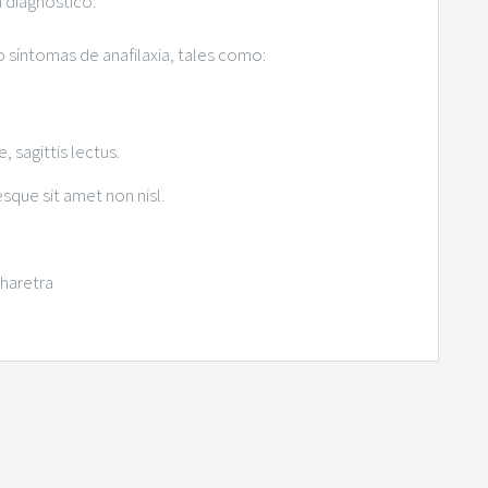
n diagnóstico.
o síntomas de anafilaxia, tales como:
, sagittis lectus.
esque sit amet non nisl.
pharetra