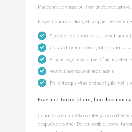
Maecenas ac massa pulvinar, tincidunt quam vel
Fusce rutrum orci diam, et congue libero elem
Sed sodales lobortis nisi sit amet laoreet
Cras sed lorem pulvinar, lobortis risus vitae
Aliquam eget est non velit finibus pellent
Vivamus non dolor in eros lacinia
Pellentesque vitae orci sed ligula mollis 
Praesent tortor libero, faucibus non d
Consulta con un médico o alergólogo si tienes
después de comer. De ser posible, consulta con