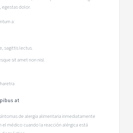
, egestas dolor.
entum a:
, sagittis lectus.
esque sit amet non nisl.
pharetra
apibus at
 síntomas de alergia alimentaria inmediatamente
 el médico cuando la reacción alérgica está