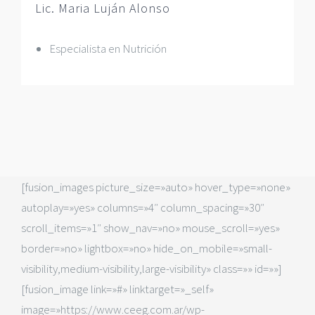
Lic. Maria Luján Alonso
Especialista en Nutrición
[fusion_images picture_size=»auto» hover_type=»none»
autoplay=»yes» columns=»4″ column_spacing=»30″
scroll_items=»1″ show_nav=»no» mouse_scroll=»yes»
border=»no» lightbox=»no» hide_on_mobile=»small-
visibility,medium-visibility,large-visibility» class=»» id=»»]
[fusion_image link=»#» linktarget=»_self»
image=»https://www.ceeg.com.ar/wp-