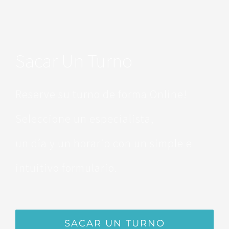
Sacar Un Turno
Reserve su turno de forma Online!
Seleccione un especialista,
un día y un horario con un simple e
intuitivo formulario.
SACAR UN TURNO