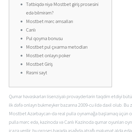
Tətbiqdə niyə Mostbet giriş prosesini
edə bilmirəm?
Mostbet mərc əmsalları
Canlı
Pul qoyma bonusu
Mostbet pul çıxarma metodları
Mostbet onlayn poker
Mostbet Giriş
Rəsmi sayt
Qumar həvəskarları lisenziyalı provayderlərin təqdim etdiyi bütü
ilk dəfə onlayn bukmeyker bazarına 2009-cu ildə daxil olub. Bu 
Mostbet Azərbaycan-da real pulla oynamağa başlamaq üçün oyunç
pulla mərc edə, kazinoda və Canlı Kazinoda qumar oyunları oyna
icazə verilir, bu proses barədə aşağıda ətraflı məlumat əldə edə