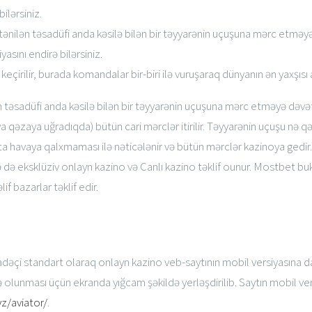
ilərsiniz.
ənilən təsadüfi anda kəsilə bilən bir təyyarənin uçuşuna mərc etməyə
sını endirə bilərsiniz.
eçirilir, burada komandalar bir-biri ilə vuruşaraq dünyanın ən yaxşısı a
n təsadüfi anda kəsilə bilən bir təyyarənin uçuşuna mərc etməyə də
 qəzaya uğradıqda) bütün cari mərclər itirilir. Təyyarənin uçuşu nə qə
a havaya qalxmaması ilə nəticələnir və bütün mərclər kazinoya gedir
ə də eksklüziv onlayn kazino və Canlı kazino təklif ounur. Mostbet b
f bazarlar təklif edir.
fadəçi standart olaraq onlayn kazino veb-saytının mobil versiyasına d
ə olunması üçün ekranda yığcam şəkildə yerləşdirilib. Saytın mobil ve
z/aviator/
.