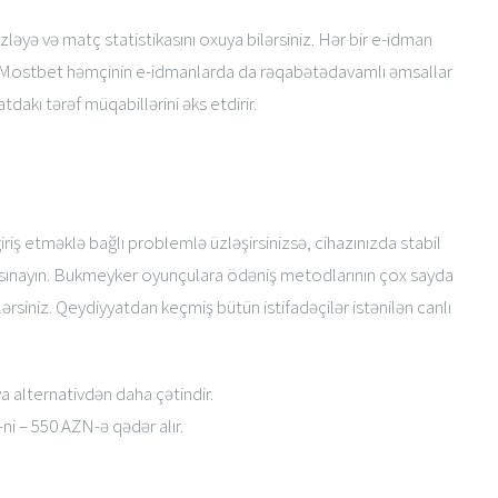
zləyə və matç statistikasını oxuya bilərsiniz. Hər bir e-idman
rlar. Mostbet həmçinin e-idmanlarda da rəqabətədavamlı əmsallar
tdakı tərəf müqabillərini əks etdirir.
iriş etməklə bağlı problemlə üzləşirsinizsə, cihazınızda stabil
yi sınayın. Bukmeyker oyunçulara ödəniş metodlarının çox sayda
ərsiniz. Qeydiyyatdan keçmiş bütün istifadəçilər istənilən canlı
a alternativdən daha çətindir.
i – 550 AZN-ə qədər alır.