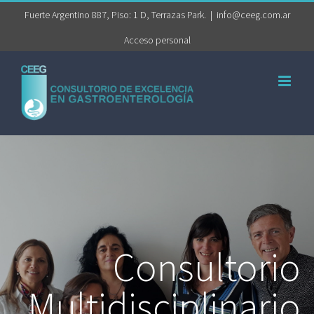
Saltar
Fuerte Argentino 887, Piso: 1 D, Terrazas Park.
|
info@ceeg.com.ar
al
Acceso personal
contenido
Consultorio
Multidisciplinario