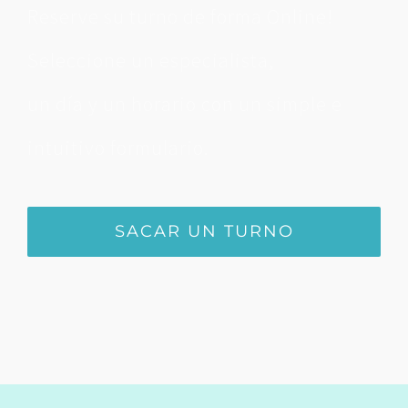
Reserve su turno de forma Online!
Seleccione un especialista,
un día y un horario con un simple e
intuitivo formulario.
SACAR UN TURNO