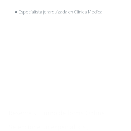
● Especialista jerarquizada en Clínica Médica
Sacar Un Turno
Reserve su turno de forma Online!
Seleccione un especialista,