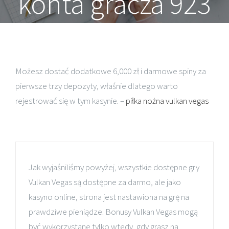
konta gracza 923
Możesz dostać dodatkowe 6,000 zł i darmowe spiny za
pierwsze trzy depozyty, właśnie dlatego warto
rejestrować się w tym kasynie. –
piłka nożna vulkan vegas
Jak wyjaśniliśmy powyżej, wszystkie dostępne gry
Vulkan Vegas są dostępne za darmo, ale jako
kasyno online, strona jest nastawiona na grę na
prawdziwe pieniądze. Bonusy Vulkan Vegas mogą
być wykorzystane tylko wtedy, gdy grasz na