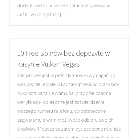
dodatkowe bonusy nie zostaną aktywowane.
Jeżeli wykorzystasz [...]
50 Free Spinów bez depozytu w
kasynie Vulkan Vegas
Taki proces jest w pełni darmowy i wymagać od
was będzie ledwie kilkadziesiąt sekund pracy.Gdy
tylko sztuka ta się wam uda, przyjdzie czas na
weryfikację. Konieczne jest zatwierdzenie
waszego numeru telefonu, co ostatecznie
zagwarantuje wam możliwość odbioru swoich
środków. Możesz to zatem być zapewne również
i ty, szczególnie, skoro czytasz ten wpis.Oznacza