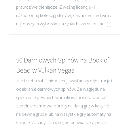
prawdziwe pieniądze. Z ważną licencją - i
różnorodną kolekcją slotów, casino jest jednym z
najlepszych wyborów na rynku hazardu online. [...]
50 Darmowych Spinów na Book of
Dead w Vulkan Vegas
Nie trzeba robić nic więcej, wystarczy rejestracja i
odebranie darmowych spinów. Ze względu na
spełnienie pewnych warunków możesz dostać
zupełnie darmowe obroty na daną grę w kasynie,
na pewną grupę lub na wszystkie gry automaty na
stronie. Zasady są różne, ustanawiane są przez