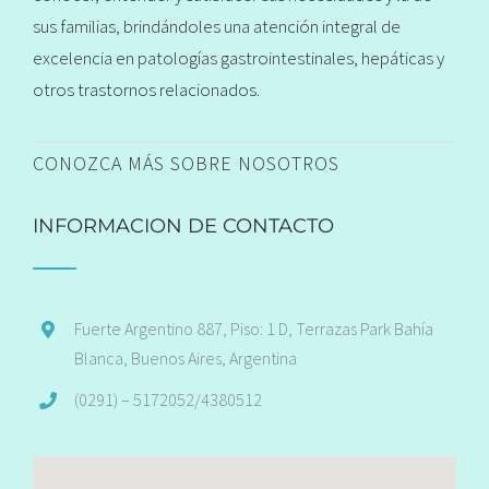
sus familias, brindándoles una atención integral de
excelencia en patologías gastrointestinales, hepáticas y
otros trastornos relacionados.
CONOZCA MÁS SOBRE NOSOTROS
INFORMACION DE CONTACTO
Fuerte Argentino 887, Piso: 1 D, Terrazas Park Bahía
Blanca, Buenos Aires, Argentina
(0291) – 5172052/4380512