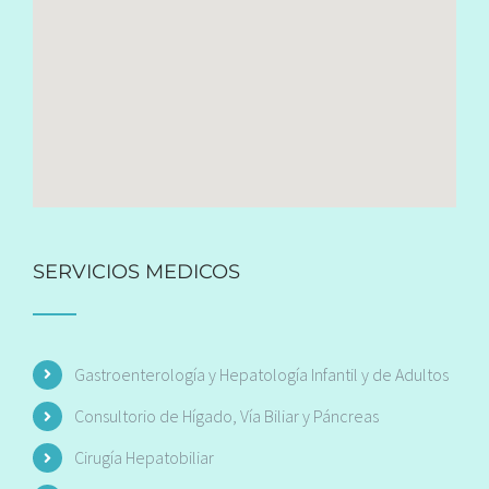
SERVICIOS MEDICOS
Gastroenterología y Hepatología Infantil y de Adultos
Consultorio de Hígado, Vía Biliar y Páncreas
Cirugía Hepatobiliar