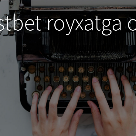
tbet royxatga o