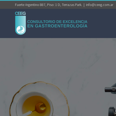
Saltar
Fuerte Argentino 887, Piso: 1 D, Terrazas Park.
|
info@ceeg.com.ar
al
contenido