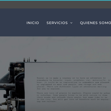
INICIO
SERVICIOS
QUIENES SOM