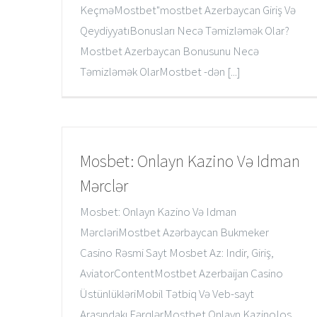
KeçməMostbet"mostbet Azerbaycan Giriş Və
QeydiyyatıBonusları Necə Təmizləmək Olar?
Mostbet Azerbaycan Bonusunu Necə
Təmizləmək OlarMostbet -dən [...]
Mosbet: Onlayn Kazino Və Idman
Mərclər
Mosbet: Onlayn Kazino Və Idman
MərcləriMostbet Azərbaycan Bukmeker
Casino Rəsmi Sayt Мosbet Az: Indir, Giriş,
AviatorContentMostbet Azerbaijan Casino
ÜstünlükləriMobil Tətbiq Və Veb-sayt
Arasındakı FərqlərMostbet Onlayn KazinoIos