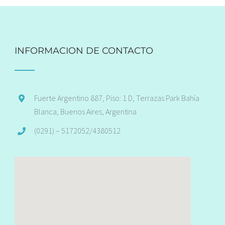
INFORMACION DE CONTACTO
Fuerte Argentino 887, Piso: 1 D, Terrazas Park Bahía
Blanca, Buenos Aires, Argentina
(0291) – 5172052/4380512