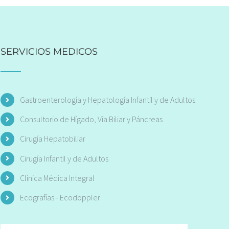
SERVICIOS MEDICOS
Gastroenterología y Hepatología Infantil y de Adultos
Consultorio de Hígado, Vía Biliar y Páncreas
Cirugía Hepatobiliar
Cirugía Infantil y de Adultos
Clínica Médica Integral
Ecografías - Ecodoppler