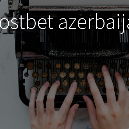
stbet azerbai