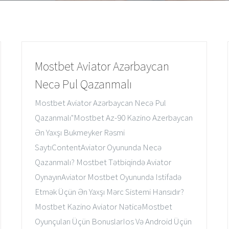
Mostbet Aviator Azərbaycan
Necə Pul Qazanmalı
Mostbet Aviator Azərbaycan Necə Pul
Qazanmalı"Mostbet Az-90 Kazino Azerbaycan
Ən Yaxşı Bukmeyker Rəsmi
SaytıContentAviator Oyununda Necə
Qazanmalı? Mostbet Tətbiqində Aviator
OynayınAviator Mostbet Oyununda Istifadə
Etmək Üçün Ən Yaxşı Mərc Sistemi Hansıdır?
Mostbet Kazino Aviator NəticəMostbet
Oyunçuları Üçün BonuslarIos Və Android Üçün