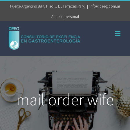
Saltar
Fuerte Argentino 887, Piso: 1 D, Terrazas Park.
|
info@ceeg.com.ar
al
Acceso personal
contenido
mail order wife