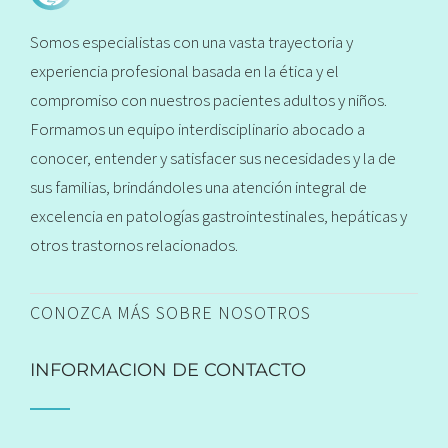
Somos especialistas con una vasta trayectoria y
experiencia profesional basada en la ética y el
compromiso con nuestros pacientes adultos y niños.
Formamos un equipo interdisciplinario abocado a
conocer, entender y satisfacer sus necesidades y la de
sus familias, brindándoles una atención integral de
excelencia en patologías gastrointestinales, hepáticas y
otros trastornos relacionados.
CONOZCA MÁS SOBRE NOSOTROS
INFORMACION DE CONTACTO