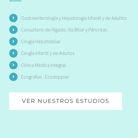
Gastroenterología y Hepatología Infantil y de Adultos
Consultorio de Hígado, Vía Biliar y Páncreas
Cirugía Hepatobiliar
Cirugía Infantil y de Adultos
Clínica Médica Integral
Ecografías - Ecodoppler
VER NUESTROS ESTUDIOS