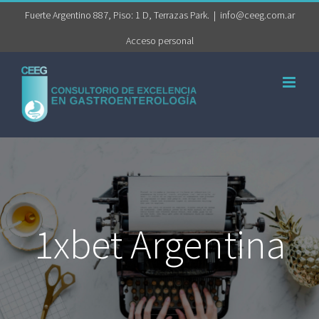
Saltar
Fuerte Argentino 887, Piso: 1 D, Terrazas Park.
|
info@ceeg.com.ar
al
Acceso personal
contenido
1xbet Argentina