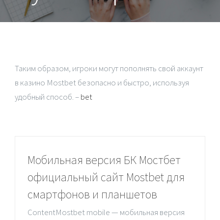
Таким образом, игроки могут пополнять свой аккаунт
в казино Mostbet безопасно и быстро, используя
удобный способ. –
bet
Мобильная версия БК Мостбет
официальный сайт Mostbet для
смартфонов и планшетов
ContentMostbet mobile — мобильная версия