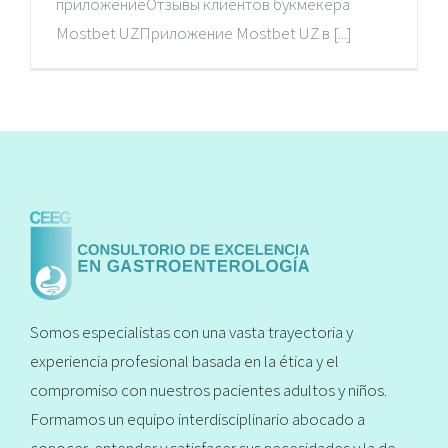
приложениеОтзывы клиентов букмекера
Mostbet UZПриложение Mostbet UZ в [...]
Somos especialistas con una vasta trayectoria y
experiencia profesional basada en la ética y el
compromiso con nuestros pacientes adultos y niños.
Formamos un equipo interdisciplinario abocado a