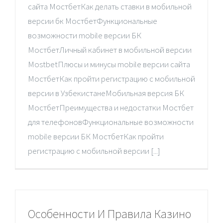
сайта МостбетКак делать ставки в мобильной
версии бк МостбетФункциональные
возможности mobile версии БК
МостбетЛичный кабинет в мобильной версии
MostbetПлюсы и минусы mobile версии сайта
МостбетКак пройти регистрацию с мобильной
версии в УзбекистанеМобильная версия БК
МостбетПреимущества и недостатки Мостбет
для телефоновФункциональные возможности
mobile версии БК МостбетКак пройти
регистрацию с мобильной версии [...]
Особенности И Правила Казино