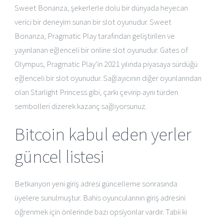
Sweet Bonanza, şekerlerle dolu bir dünyada heyecan
verici bir deneyim sunan bir slot oyunudur. Sweet
Bonanza, Pragmatic Play tarafından geliştirilen ve
yayınlanan eğlenceli bir online slot oyunudur. Gates of
Olympus, Pragmatic Play’in 2021 yılında piyasaya sürdüğü
eğlenceli bir slot oyunudur. Sağlayıcının diğer oyunlarından
olan Starlight Princess gibi, çarkı çevirip aynı türden
sembolleri dizerek kazanç sağlıyorsunuz.
Bitcoin kabul eden yerler
güncel listesi
Betkanyon yeni giriş adresi güncelleme sonrasında
üyelere sunulmuştur. Bahis oyuncularının giriş adresini
öğrenmek için önlerinde bazı opsiyonlar vardır. Tabii ki