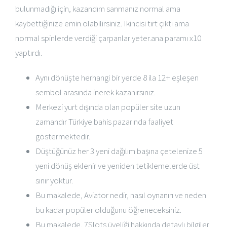
bulunmadığı için, kazandım sanmanız normal ama
kaybettiğinize emin olabilirsiniz. Ikincisi tırt çıktı ama
normal spinlerde verdiği çarpanlar yeter.ana paramı x10
yaptırdı.
Aynı dönüşte herhangi bir yerde 8 ila 12+ eşleşen
sembol arasında inerek kazanırsınız.
Merkezi yurt dışında olan popüler site uzun
zamandır Türkiye bahis pazarında faaliyet
göstermektedir.
Düştüğünüz her 3 yeni dağılım başına çetelenize 5
yeni dönüş eklenir ve yeniden tetiklemelerde üst
sınır yoktur.
Bu makalede, Aviator nedir, nasıl oynanırı ve neden
bu kadar popüler olduğunu öğreneceksiniz.
Bu makalede, 7Slots üyeliği hakkında detaylı bilgiler