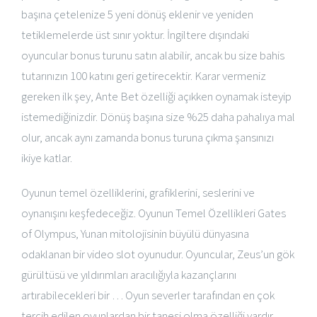
başına çetelenize 5 yeni dönüş eklenir ve yeniden
tetiklemelerde üst sınır yoktur. İngiltere dışındaki
oyuncular bonus turunu satın alabilir, ancak bu size bahis
tutarınızın 100 katını geri getirecektir. Karar vermeniz
gereken ilk şey, Ante Bet özelliği açıkken oynamak isteyip
istemediğinizdir. Dönüş başına size %25 daha pahalıya mal
olur, ancak aynı zamanda bonus turuna çıkma şansınızı
ikiye katlar.
Oyunun temel özelliklerini, grafiklerini, seslerini ve
oynanışını keşfedeceğiz. Oyunun Temel Özellikleri Gates
of Olympus, Yunan mitolojisinin büyülü dünyasına
odaklanan bir video slot oyunudur. Oyuncular, Zeus’un gök
gürültüsü ve yıldırımları aracılığıyla kazançlarını
artırabilecekleri bir … Oyun severler tarafından en çok
tercih edilen oyunlardan bir tanesi olma özelliği vardır.