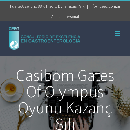
Saltar
Fuerte Argentino 887, Piso: 1 D, Terrazas Park.
|
info@ceeg.com.ar
al
Acceso personal
contenido
Casibom Gates
Of Olympus
Oyunu Kazanç
Sıfı