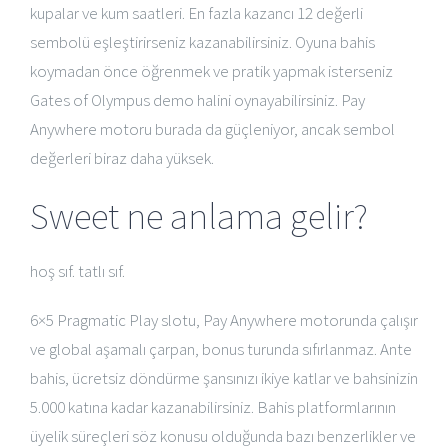
kupalar ve kum saatleri. En fazla kazancı 12 değerli
sembolü eşleştirirseniz kazanabilirsiniz. Oyuna bahis
koymadan önce öğrenmek ve pratik yapmak isterseniz
Gates of Olympus demo halini oynayabilirsiniz. Pay
Anywhere motoru burada da güçleniyor, ancak sembol
değerleri biraz daha yüksek.
Sweet ne anlama gelir?
hoş sıf. tatlı sıf.
6×5 Pragmatic Play slotu, Pay Anywhere motorunda çalışır
ve global aşamalı çarpan, bonus turunda sıfırlanmaz. Ante
bahis, ücretsiz döndürme şansınızı ikiye katlar ve bahsinizin
5.000 katına kadar kazanabilirsiniz. Bahis platformlarının
üyelik süreçleri söz konusu olduğunda bazı benzerlikler ve