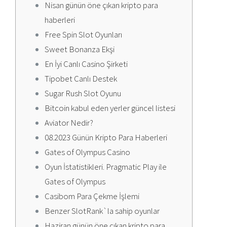
Nisan günün öne çıkan kripto para
haberleri
Free Spin Slot Oyunları
Sweet Bonanza Ekşi
En İyi Canlı Casino Şirketi
Tipobet Canlı Destek
Sugar Rush Slot Oyunu
Bitcoin kabul eden yerler güncel listesi
Aviator Nedir?
08.2023 Günün Kripto Para Haberleri
Gates of Olympus Casino
Oyun İstatistikleri. Pragmatic Play ile
Gates of Olympus
Casibom Para Çekme İşlemi
Benzer SlotRank`la sahip oyunlar
Haziran günün öne çıkan kripto para