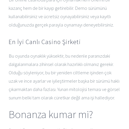
kazanç hem de bir kayıp getirebilir. Demo sürümünü
kullanabilirsiniz ve ücretsiz oynayabilirsiniz veya kayıtlı
olduğunuzda gerçek parayla oynamayı deneyebilirsiniz.
En İyi Canlı Casino Şirketi
Bu oyunda oynaklık yüksektir, bu nedenle paranızdaki
dalgalanmalara zihinsel olarak hazırlıklı olmanız gerekir.
Olduğu söyleniyor, bu bir yeniden ciltleme işinden çok
uzak ve ince ayarlar ve iyileştirmeler başka bir sürümü haklı
çıkarmaktan daha fazlası. Yunan mitolojisi teması ve görsel
sunum belki tam olarak cüretkar değil ama işi hallediyor.
Bonanza kumar mi?