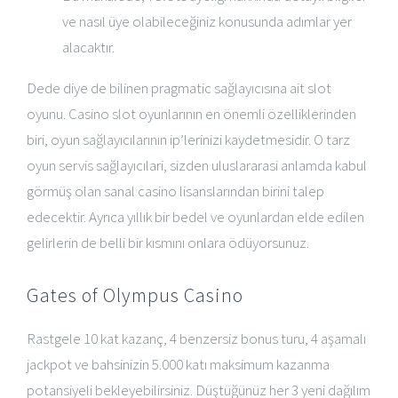
ve nasıl üye olabileceğiniz konusunda adımlar yer
alacaktır.
Dede diye de bilinen pragmatic sağlayıcısına ait slot
oyunu. Casino slot oyunlarının en önemli özelliklerinden
biri, oyun sağlayıcılarının ip’lerinizi kaydetmesidir. O tarz
oyun servis sağlayıcılari, sizden uluslararasi anlamda kabul
görmüş olan sanal casino lisanslarından birini talep
edecektir. Ayrıca yıllık bir bedel ve oyunlardan elde edilen
gelirlerin de belli bir kısmını onlara ödüyorsunuz.
Gates of Olympus Casino
Rastgele 10 kat kazanç, 4 benzersiz bonus turu, 4 aşamalı
jackpot ve bahsinizin 5.000 katı maksimum kazanma
potansiyeli bekleyebilirsiniz. Düştüğünüz her 3 yeni dağılım