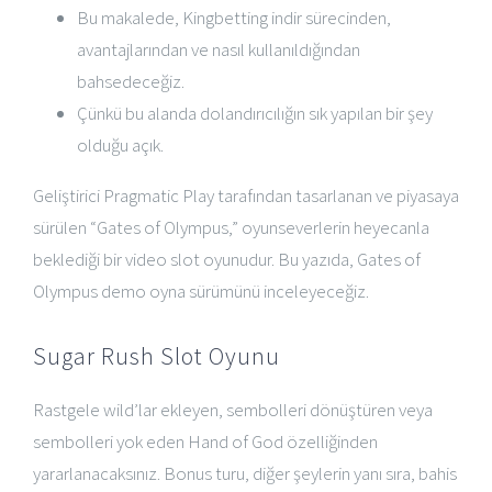
Bu makalede, Kingbetting indir sürecinden,
avantajlarından ve nasıl kullanıldığından
bahsedeceğiz.
Çünkü bu alanda dolandırıcılığın sık yapılan bir şey
olduğu açık.
Geliştirici Pragmatic Play tarafından tasarlanan ve piyasaya
sürülen “Gates of Olympus,” oyunseverlerin heyecanla
beklediği bir video slot oyunudur. Bu yazıda, Gates of
Olympus demo oyna sürümünü inceleyeceğiz.
Sugar Rush Slot Oyunu
Rastgele wild’lar ekleyen, sembolleri dönüştüren veya
sembolleri yok eden Hand of God özelliğinden
yararlanacaksınız. Bonus turu, diğer şeylerin yanı sıra, bahis