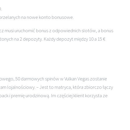
.
t przelanych na nowe konto bonusowe.
acz musi uruchomić bonus z odpowiednich slotów, a bonus
onych na 2 depozyty. Każdy depozyt między 10 a 15 €
rkowego, 50 darmowych spinów w Vulkan Vegas zostanie
m lojalnościowy. – Jest to matryca, która zbiorczo łączy
ack i premię urodzinową. Im częściej klient korzysta ze