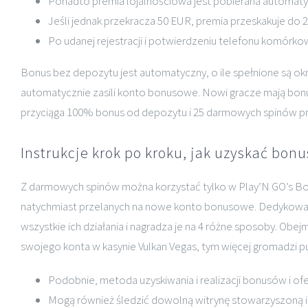
Ponadto premia lojalnościowa jest pobierana automatyc
Jeśli jednak przekracza 50 EUR, premia przeskakuje d
Po udanej rejestracji i potwierdzeniu telefonu komór
Bonus bez depozytu jest automatyczny, o ile spełnione są o
automatycznie zasili konto bonusowe. Nowi gracze mają bonu
przyciąga 100% bonus od depozytu i 25 darmowych spinów p
Instrukcje krok po kroku, jak uzyskać bon
Z darmowych spinów można korzystać tylko w Play’N GO’s Boo
natychmiast przelanych na nowe konto bonusowe. Dedykowani, 
wszystkie ich działania i nagradza je na 4 różne sposoby. Obe
swojego konta w kasynie Vulkan Vegas, tym więcej gromadzi 
Podobnie, metoda uzyskiwania i realizacji bonusów i ofe
Mogą również śledzić dowolną witrynę stowarzyszoną i k