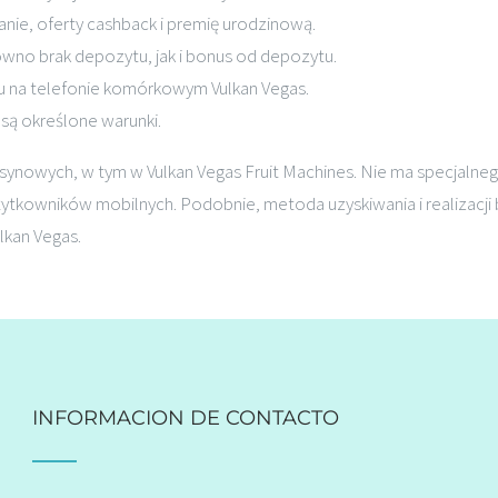
nie, oferty cashback i premię urodzinową.
wno brak depozytu, jak i bonus od depozytu.
u na telefonie komórkowym Vulkan Vegas.
są określone warunki.
ynowych, w tym w Vulkan Vegas Fruit Machines. Nie ma specjalneg
żytkowników mobilnych. Podobnie, metoda uzyskiwania i realizacji 
lkan Vegas.
INFORMACION DE CONTACTO