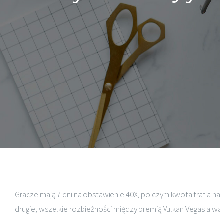
Gracze mają 7 dni na obstawienie 40X, po czym kwota trafia n
drugie, wszelkie rozbieżności między premią Vulkan Vegas a 