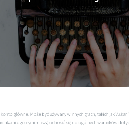
a konto główne. Może być używany w innych grach, takich jak Vulkan
warunkami ogólnymi muszą odnosić się do ogólnych warunków dotyc