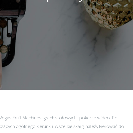
 Vegas Fruit Machines, grach stołowych i pokerze wideo. Po
zących ogólnego kierunku. Wszelkie skargi należy kierować do