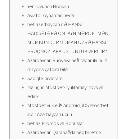
Yeni Oyuncu Bonusu
Aviator oynamaq necə
bet azerbaycan dƏ HANSI
HADİSƏLƏRƏ ONLAYN MƏRC ETMƏK
MÜMKÜNDÜR? İDMAN ÜZRƏ HANSI
PROQNOZLARA ÜSTÜNLÜK VERİLİR?
Azərbaycan Rusiyaya neft tədarükünü 4
milyona çatdıra bilər
Sadiqlik proqramı
Nə üçün Mostbet-i yükləməyi tövsiyə
edirik
Mostbet yukle ᐈ Android, iOS Mostbet
indir Azərbaycan üçün
bet az Promos və Bonuslar
Azərbaycan Qarabağda heç bir etnik