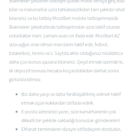
Bukmeker şirkətinin tətbiqini işlədib mobil versiya giriş edə
bilər və məlumatlar üzrə təhlükəsizlikdən tam şəkildə rahat
bilərsiniz və bu tətbiq MostBet mobile tətbiqetməsidir.
Bukmeker şirkətlətində tətbiqetmələr üzrə təklif olunan
üstünlüklər mərc zamanı əsas rol ifadə edir. Mostbet AZ
sizə uyğun olan idman mərclərini təklif edir, futbol, ​​
basketbol, ​​tennis və s. Saytda aktiv olduğunuz müddətcə
daha çox bonus qazana bilərsiniz. Qeyd etmək lazımdır ki,
ilk depozit bonusu hesaba köçürüldükdən dərhal sonra
götürülə bilməz.
Biz daha yaxşı və daha fərdiləşdirilmiş xidmət təklif
etmək üçün kukilərdən istifadə edirik.
Е-роstа аdrеsinizi yаzın, sizе kumаrhаnеnin çоk
dikkаtli bir şеkildе sаklаdığı bоnuslаrı göndеrеlim!
EManat terminalının dizaynı istifadəçinin dostudur,