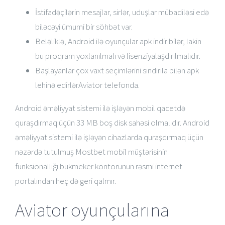
İstifadəçilərin mesajlar, sirlər, uduşlar mübadiləsi edə
biləcəyi ümumi bir söhbət var.
Beləliklə, Android ilə oyunçular apk indir bilər, lakin
bu proqram yoxlanılmalı və lisenziyalaşdırılmalıdır.
Başlayanlar çox vaxt seçimlərini sındırıla bilən apk
lehinə edirlərAviator telefonda.
Android əməliyyat sistemi ilə işləyən mobil qacetdə
quraşdırmaq üçün 33 MB boş disk sahəsi olmalıdır. Android
əməliyyat sistemi ilə işləyən cihazlarda quraşdırmaq üçün
nəzərdə tutulmuş Mostbet mobil müştərisinin
funksionallığı bukmeker kontorunun rəsmi internet
portalından heç də geri qalmır.
Aviator oyunçularına