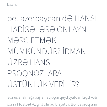
baxılır.
bet azerbaycan dƏ HANSI
HADİSƏLƏRƏ ONLAYN
MƏRC ETMƏK
MÜMKÜNDÜR? İDMAN
ÜZRƏ HANSI
PROQNOZLARA
ÜSTÜNLÜK VERİLİR?
Bonuslar almağa başlamaq üçün qeydiyyatdan keçdikdən
sonra Mostbet Az giriş olmaq kifayətdir. Bonus proqramı