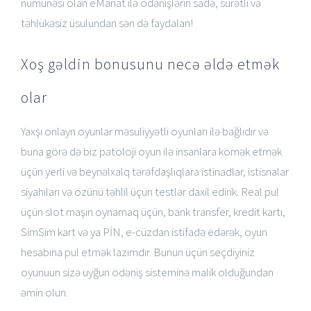
nümunəsi olan eManat ilə ödənişlərin sadə, sürətli və
təhlükəsiz üsulundan sən də faydalan!
Xoş gəldin bonusunu necə əldə etmək
olar
Yaxşı onlayn oyunlar məsuliyyətli oyunları ilə bağlıdır və
buna görə də biz patoloji oyun ilə insanlara kömək etmək
üçün yerli və beynəlxalq tərəfdaşlıqlara istinadlar, istisnalar
siyahıları və özünü təhlil üçün testlər daxil edirik. Real pul
üçün slot maşın oynamaq üçün, bank transfer, kredit kartı,
SimSim kart və ya PİN, e-cüzdan istifadə edərək, oyun
hesabına pul etmək lazımdır. Bunun üçün seçdiyiniz
oyunuun sizə uyğun ödəniş sisteminə malik olduğundan
əmin olun.