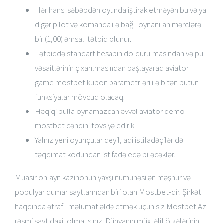
Hər hansı səbəbdən oyunda iştirak etməyən bu və ya
digər pilot və komanda ilə bağlı oynanılan mərclərə
bir (1,00) əmsalı tətbiq olunur.
Tətbiqdə standart hesabın doldurulmasından və pul
vəsaitlərinin çıxarılmasından başlayaraq aviator
game mostbet kupon parametrləri ilə bitən bütün
funksiyalar mövcud olacaq.
Həqiqi pulla oynamazdan əvvəl aviator demo
mostbet cəhdini tövsiyə edirik.
Yalnız yeni oyunçular deyil, adi istifadəçilər də
təqdimat kodundan istifadə edə biləcəklər.
Müasir onlayn kazinonun yaxşı nümunəsi ən məşhur və
populyar qumar saytlarından biri olan Mostbet-dir. Şirkət
haqqında ətraflı məlumat əldə etmək üçün siz Mostbet Az
rəsmi sayt daxil olmalısınız. Dünyanın müxtəlif ölkələrinin