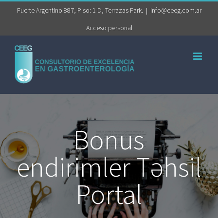
Saltar
Fuerte Argentino 887, Piso: 1 D, Terrazas Park.
|
info@ceeg.com.ar
al
Acceso personal
contenido
Bonus
endirimler Təhsil
Portal