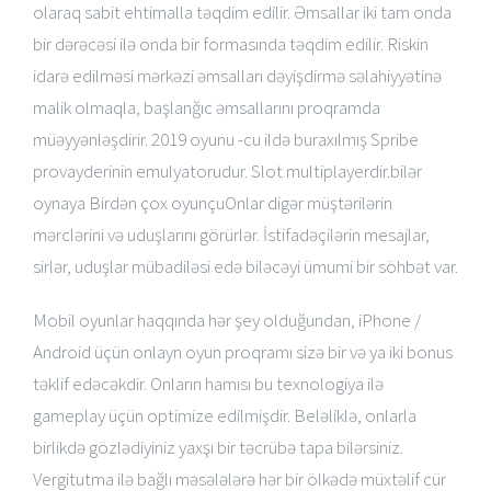
olaraq sabit ehtimalla təqdim edilir. Əmsallar iki tam onda
bir dərəcəsi ilə onda bir formasında təqdim edilir. Riskin
idarə edilməsi mərkəzi əmsalları dəyişdirmə səlahiyyətinə
malik olmaqla, başlanğıc əmsallarını proqramda
müəyyənləşdirir. 2019 oyunu -cu ildə buraxılmış Spribe
provayderinin emulyatorudur. Slot multiplayerdir.bilər
oynaya Birdən çox oyunçuOnlar digər müştərilərin
mərclərini və uduşlarını görürlər. İstifadəçilərin mesajlar,
sirlər, uduşlar mübadiləsi edə biləcəyi ümumi bir söhbət var.
Mobil oyunlar haqqında hər şey olduğundan, iPhone /
Android üçün onlayn oyun proqramı sizə bir və ya iki bonus
təklif edəcəkdir. Onların hamısı bu texnologiya ilə
gameplay üçün optimize edilmişdir. Beləliklə, onlarla
birlikdə gözlədiyiniz yaxşı bir təcrübə tapa bilərsiniz.
Vergitutma ilə bağlı məsələlərə hər bir ölkədə müxtəlif cür