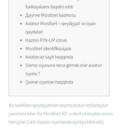
funksiyalarını təqdim etdi
Другие Mostbet kazinosu
Aviator Mostbet – qeydiyyat və oyun
qaydaları
Kazino PIN-UP icmalı
Mostbet identifikasiyası
Aviator.az saytı haqqında
Demo oyununa necə girmək olar aviator
oyunu ?
Qumar oyunları haqqinda
Bu təklifdən qeydiyyatdan keçmiş bütün istifadəçilər
yararlana bilər. Siz Mostbet AZ -a daxil olduqdan sonra
həmçinin Canlı Kazino oyunlarıda oynaya bilərsiniz.