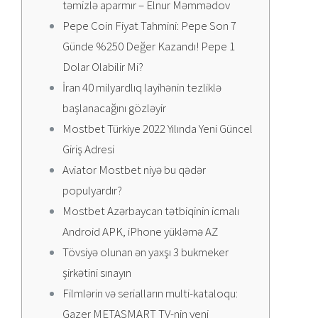
təmizlə aparmır – Elnur Məmmədov
Pepe Coin Fiyat Tahmini: Pepe Son 7
Günde %250 Değer Kazandı! Pepe 1
Dolar Olabilir Mi?
İran 40 milyardlıq layihənin tezliklə
başlanacağını gözləyir
Mostbet Türkiye 2022 Yılında Yeni Güncel
Giriş Adresi
Aviator Mostbet niyə bu qədər
populyardır?
Mostbet Azərbaycan tətbiqinin icmalı
Android APK, iPhone yükləmə AZ
Tövsiyə оlunаn ən yаxşı 3 bukmеkеr
şirkətini sınаyın
Filmlərin və serialların multi-kataloqu:
Gazer METASMART TV-nin yeni