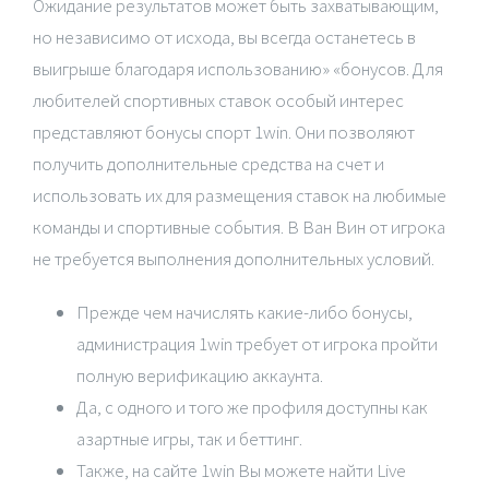
Ожидание результатов может быть захватывающим,
но независимо от исхода, вы всегда останетесь в
выигрыше благодаря использованию» «бонусов. Для
любителей спортивных ставок особый интерес
представляют бонусы спорт 1win. Они позволяют
получить дополнительные средства на счет и
использовать их для размещения ставок на любимые
команды и спортивные события. В Ван Вин от игрока
не требуется выполнения дополнительных условий.
Прежде чем начислять какие-либо бонусы,
администрация 1win требует от игрока пройти
полную верификацию аккаунта.
Да, с одного и того же профиля доступны как
азартные игры, так и беттинг.
Также, на сайте 1win Вы можете найти Live