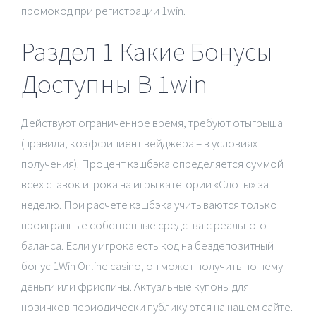
промокод при регистрации 1win.
Раздел 1 Какие Бонусы
Доступны В 1win
Действуют ограниченное время, требуют отыгрыша
(правила, коэффициент вейджера – в условиях
получения). Процент кэшбэка определяется суммой
всех ставок игрока на игры категории «Слоты» за
неделю. При расчете кэшбэка учитываются только
проигранные собственные средства с реального
баланса. Если у игрока есть код на бездепозитный
бонус 1Win Online casino, он может получить по нему
деньги или фриспины. Актуальные купоны для
новичков периодически публикуются на нашем сайте.