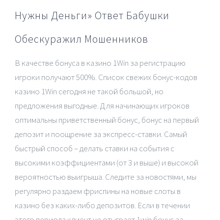
Нужны Деньги» Ответ Бабушки
Обескуражил Мошенников
В качестве бонуса в казино 1Win за регистрацию
игроки получают 500%. Список свежих бонус-кодов
казино 1Win сегодня не такой большой, но
предложения выгодные. Для начинающих игроков
оптимальны приветственный бонус, бонус на первый
депозит и поощрение за экспресс-ставки. Самый
быстрый способ – делать ставки на события с
высокими коэффициентами (от 3 и выше) и высокой
вероятностью выигрыша. Следите за новостями, мы
регулярно раздаем фриспины на новые слоты в
казино без каких-либо депозитов. Если в течении
этого периода клиент не отыграет 1win бонус за