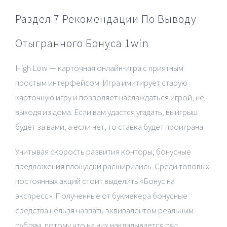
Раздел 7 Рекомендации По Выводу
Отыгранного Бонуса 1win
High Low — карточная онлайн-игра с приятным
простым интерфейсом. Игра имитирует старую
карточную игру и позволяет наслаждаться игрой, не
выходя из дома. Если вам удастся угадать, выигрыш
будет за вами, а если нет, то ставка будет проиграна.
Учитывая скорость развития конторы, бонусные
предложения площадки расширились. Среди топовых
постоянных акций стоит выделить «Бонус на
экспресс». Полученные от букмекера бонусные
средства нельзя назвать эквивалентом реальным
рублям, потому что на них накладывается ряд