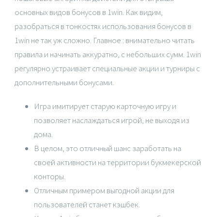
основных видов бонусов в 1win. Как видим,
разобраться в тонкостях использования бонусов в
1win не так уж сложно. Главное : внимательно читать
правила и начинать аккуратно, с небольших сумм. 1win
регулярно устраивает специальные акции и турниры с
дополнительными бонусами.
Игра имитирует старую карточную игру и
позволяет наслаждаться игрой, не выходя из
дома.
В целом, это отличный шанс заработать на
своей активности на территории букмекерской
конторы.
Отличным примером выгодной акции для
пользователей станет кэшбек.