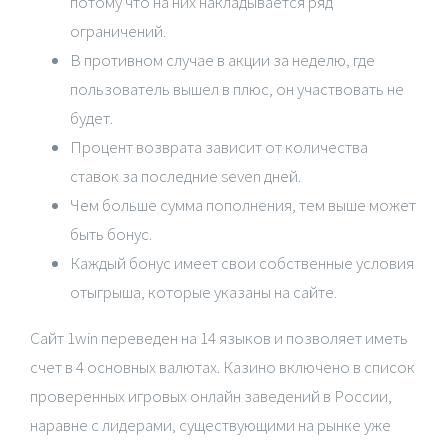
потому что на них накладывается ряд
ограничений.
В противном случае в акции за неделю, где
пользователь вышел в плюс, он участвовать не
будет.
Процент возврата зависит от количества
ставок за последние seven дней.
Чем больше сумма пополнения, тем выше может
быть бонус.
Каждый бонус имеет свои собственные условия
отыгрыша, которые указаны на сайте.
Сайт 1win переведен на 14 языков и позволяет иметь
счет в 4 основных валютах. Казино включено в список
проверенных игровых онлайн заведений в России,
наравне с лидерами, существующими на рынке уже