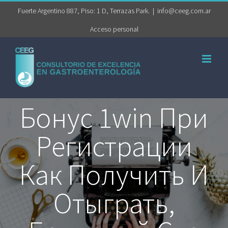
Saltar
Fuerte Argentino 887, Piso: 1 D, Terrazas Park.
|
info@ceeg.com.ar
al
Acceso personal
contenido
Бонус 1win При
Регистрации
Как Получить И
Отыграть,