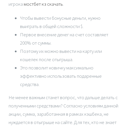
игрока
мостбет кз скачать
.
Чтобы вывести бонусные деньги, нужно
выиграть в общей сложности $.
Первое внесение денег на счет составляет
200% от суммы.
Поэтому их можно вывести на карту или
кошелек после отыгрыша.
Это позволит новичку максимально
эффективно использовать подаренные
средства.
Не менее важным станет вопрос, что дальше делать с
полученными средствами? Согласно условиям данной
акции, сумма, заработанная в рамках кэшбека, не
нуждается в отыгрыше на сайте. Для тех, кто не знает