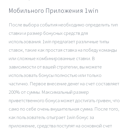
Мобильного Приложения 1win
После выбора события необходимо определить тип
ставки и размер бонусных средств для
использования. 1win предлагает различные типы
ставок, такие как простая ставка на победу команды
или сложные комбинированные ставки. В
зависимости от вашей стратегии, вы можете
использовать бонусы полностью или только
частично. Первое внесение денег на счет составляет
200% от суммы. Максимальный размер
приветственного бонуса может достигать гривен, что
само по себе очень внушительная сумма. После того,
как пользователь отыграет 1win бонус за
приложение, средства поступят на основной счет