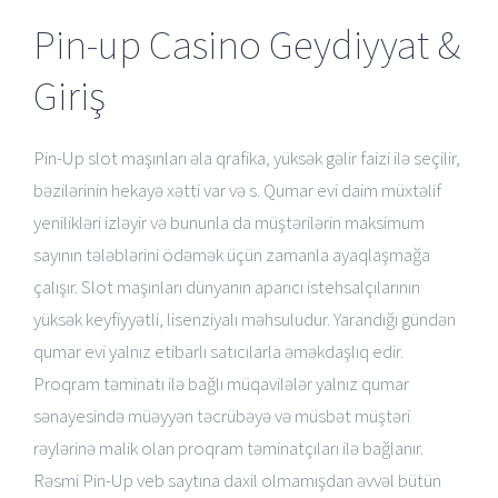
Pin-up Casino Geydiyyat &
Giriş
Pin-Up slot maşınları əla qrafika, yüksək gəlir faizi ilə seçilir,
bəzilərinin hekayə xətti var və s. Qumar evi daim müxtəlif
yenilikləri izləyir və bununla da müştərilərin maksimum
sayının tələblərini ödəmək üçün zamanla ayaqlaşmağa
çalışır. Slot maşınları dünyanın aparıcı istehsalçılarının
yüksək keyfiyyətli, lisenziyalı məhsuludur. Yarandığı gündən
qumar evi yalnız etibarlı satıcılarla əməkdaşlıq edir.
Proqram təminatı ilə bağlı müqavilələr yalnız qumar
sənayesində müəyyən təcrübəyə və müsbət müştəri
rəylərinə malik olan proqram təminatçıları ilə bağlanır.
Rəsmi Pin-Up veb saytına daxil olmamışdan əvvəl bütün