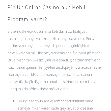
Pin Up Online Casino-nun Mobil
Proqramı varmı?
Sistemdəki kiçik qüsurlar şirkəti daim öz fəaliyyətini
təkmilləşdirməyə və inkişaf etdirməyə sövq edir. Pin Up
casino azerbaycan fəaliyyəti qanunidir, çünki şirkət
beynəlxalq və milli lisenziyalar əsasında fəaliyyət göstərir.
Bu, şirkətin təhlükəsizliyinə və etibarlılığına zəmanət verir.
Kazinonun qanuni fəaliyyətini təsdiqləyən Curacao master
lisenziyası var. Mövcud lisenziya, təsisçilər və qanuni
fəaliyyətlə bağlı digər məlumatlar kazinonun rəsmi saytında
Haqqımızda bölməsində mövcuddur.
Oyunçular oyunlara və idman tədbirlərinə mərc
etməyə imkan verən sadə qeydiyyat prosesinə