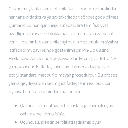
Casino müştəriləri əmin ola bilərlər ki, operator tərəfindən
hər hansı aldadıcı və ya saxtakarlıqdan söhbət gedə bilməz.
Qumar klubunun qanuniliyi istifadəçilərə tam fəaliyyət
azadlığına və əsassız bloklamanın olmamasına zəmanət
verir. Hesabın bloklana biləcəyi bütün pozuntuların siyahısı
istifadəçi müqaviləsində göstərilmişdir. Pin-Up Casino
Hollandiya Antillərində qeydiyyatdan keçmiş Carletta NV-
yə məxsusdur. Istifadəçilərin cəmi bir neçə dəqiqə sərf
etdiyi standart, məcburi olmayan prosedurdur. Bu proses
yalnız qeydiyyatdan keçmiş istifadəçilərin real pul üçün
oynaya bilməsi səbəbindən məcburidir.
Qazanclı və müntəzəm bonuslara güvənmək üçün
onlara əməl etməlisiniz.
Üçüncüsü, şirkətin sertifikatlaşdırılmış oyun