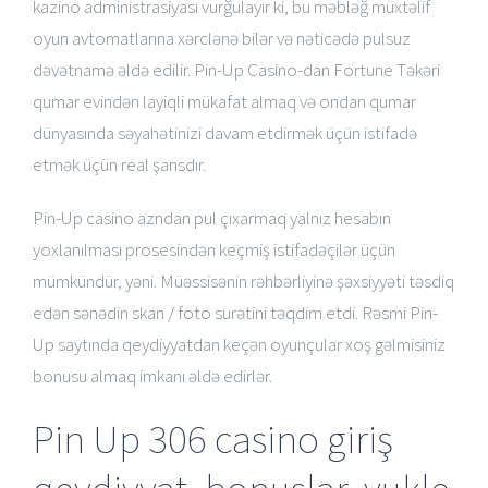
kazino administrasiyası vurğulayır ki, bu məbləğ müxtəlif
oyun avtomatlarına xərclənə bilər və nəticədə pulsuz
dəvətnamə əldə edilir. Pin-Up Casino-dan Fortune Təkəri
qumar evindən layiqli mükafat almaq və ondan qumar
dünyasında səyahətinizi davam etdirmək üçün istifadə
etmək üçün real şansdır.
Pin-Up casino azndan pul çıxarmaq yalnız hesabın
yoxlanılması prosesindən keçmiş istifadəçilər üçün
mümkündür, yəni. Müəssisənin rəhbərliyinə şəxsiyyəti təsdiq
edən sənədin skan / foto surətini təqdim etdi. Rəsmi Pin-
Up saytında qeydiyyatdan keçən oyunçular xoş gəlmisiniz
bonusu almaq imkanı əldə edirlər.
Pin Up 306 casino giriş