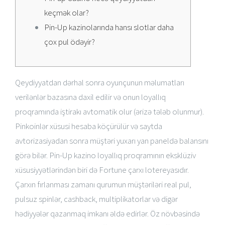
keçmək olar?
Pin-Up kazinolarında hansı slotlar daha
çox pul ödəyir?
Qeydiyyatdan dərhal sonra oyunçunun məlumatları
verilənlər bazasına daxil edilir və onun loyallıq
proqramında iştirakı avtomatik olur (ərizə tələb olunmur).
Pinkoinlər xüsusi hesaba köçürülür və saytda
avtorizasiyadan sonra müştəri yuxarı yan paneldə balansını
görə bilər. Pin-Up kazino loyallıq proqramının eksklüziv
xüsusiyyətlərindən biri də Fortune çarxı lotereyasıdır.
Çarxın fırlanması zamanı qurumun müştəriləri real pul,
pulsuz spinlər, cashback, multiplikatorlar və digər
hədiyyələr qazanmaq imkanı əldə edirlər. Öz növbəsində