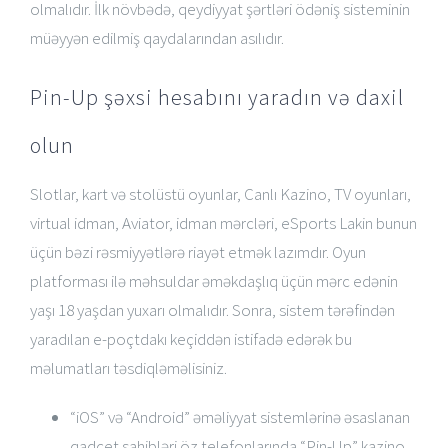
olmalıdır. İlk növbədə, qeydiyyat şərtləri ödəniş sisteminin
müəyyən edilmiş qaydalarından asılıdır.
Pin-Up şəxsi hesabını yaradın və daxil
olun
Slotlar, kart və stolüstü oyunlar, Canlı Kazino, TV oyunları,
virtual idman, Aviator, idman mərcləri, eSports Lakin bunun
üçün bəzi rəsmiyyətlərə riayət etmək lazımdır. Oyun
platforması ilə məhsuldar əməkdaşlıq üçün mərc edənin
yaşı 18 yaşdan yuxarı olmalıdır. Sonra, sistem tərəfindən
yaradılan e-poçtdakı keçiddən istifadə edərək bu
məlumatları təsdiqləməlisiniz.
“iOS” və “Android” əməliyyat sistemlərinə əsaslanan
qadcet sahibləri öz telefonlarında “Pin-Up” kazino