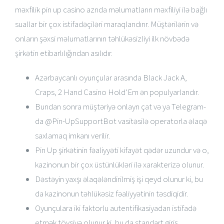
məxfilik pin up casino aznda məlumatların məxfiliyi ilə bağlı
suallar bir çox istifadəçiləri maraqlandırır. Müştərilərin və
onların şəxsi məlumatlarının təhlükəsizliyi ilk növbədə
şirkətin etibarlılığından asılıdır.
Azərbaycanlı oyunçular arasında Black Jack A,
Craps, 2 Hand Casino Hold’Em ən populyarlarıdır.
Bundan sonra müştəriyə onlayn çat və ya Telegram-
da @Pin-UpSupportBot vasitəsilə operatorla əlaqə
saxlamaq imkanı verilir.
Pin Up şirkətinin fəaliyyəti kifayət qədər uzundur və o,
kazinonun bir çox üstünlükləri ilə xarakterizə olunur.
Dəstəyin yaxşı əlaqələndirilmiş işi qeyd olunur ki, bu
da kazinonun təhlükəsiz fəaliyyətinin təsdiqidir.
Oyunçulara iki faktorlu autentifikasiyadan istifadə
etmək tövsiyə olunur ki, bu da standart giriş