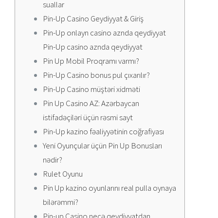
suallar
Pin-Up Casino Geydiyyat & Giriş
Pin-Up onlayn casino aznda qeydiyyat
Pin-Up casino aznda qeydiyyat
Pin Up Mobil Proqramı varmı?
Pin-Up Casino bonus pul çıxarılır?
Pin-Up Casino müştəri xidməti
Pin Up Casino AZ: Azərbaycan
istifadəçiləri üçün rəsmi sayt
Pin-Up kazino fəaliyyətinin coğrafiyası
Yeni Oyunçular üçün Pin Up Bonusları
nədir?
Rulet Oyunu
Pin Up kazino oyunlarını real pulla oynaya
bilərəmmi?
Pin-up Casino necə qeydiyyatdan