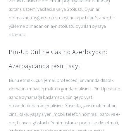
2 Hand Casino Hold’Em ən populyarlarıdır. İstifadəçi
axtarış sistemi vasitəsilə və ya Stolüstü Oyunlar
bölməsində uyğun stolüstü oyunu tapa bilər. Siz heç bir
yükləmə olmadan onlayn stolüstü oyunları oynaya
bilərsiniz.
Pin-Up Online Casino Azerbaycan:
Azərbaycanda rəsmi sayt
Bunu etmək üçün [email protected] ünvanında dəstək
xidmətinə müvafiq məktub göndərməlisiniz. Pin-Up casino
aznda oynamağa başlamaq üçün qeydiyyat
prosedurundan keçməlisiniz. Xüsusilə, şəxsi məlumatlar,
cinsi, ölkə, yaşayış yeri, mobil telefon nömrəsi, parol və e-
poçt ünvanı göstərilir. Yeni müştəri e-poçtu təsdiq etməli,