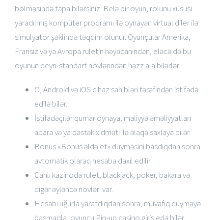
bölməsində tapa bilərsiniz. Belə bir oyun, rolunu xüsusi
yaradılmış kompüter proqramı ilə oynayan virtual diler ilə
simulyator şəklində təqdim olunur. Oyunçular Amerika,
Fransız və ya Avropa ruletin həyəcanından, eləcə də bu
oyunun qeyri-standart növlərindən həzz ala bilərlər.
O, Android və iOS cihaz sahibləri tərəfindən istifadə
edilə bilər.
İstifadəçilər qumar oynaya, maliyyə əməliyyatları
apara və ya dəstək xidməti ilə əlaqə saxlaya bilər.
Bonus «Bonus əldə et» düyməsini basdıqdan sonra
avtomatik olaraq hesaba daxil edilir.
Canlı kazinoda rulet, blackjack, poker, bakara və
digər əyləncə növləri var.
Hesabı uğurla yaratdıqdan sonra, müvafiq düyməyə
basmaqla, oyunçu Pin-up casino giriş edə bilər.