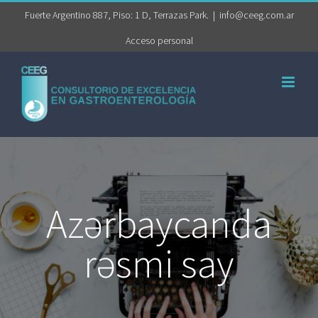
Saltar
Fuerte Argentino 887, Piso: 1 D, Terrazas Park.
|
info@ceeg.com.ar
al
Acceso personal
contenido
Azərbaycanda
rəsmi say