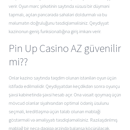
verir. Oyun mərc şirkətinin saytında xüsusi bir düyməni
tapmalı, açılan pəncərədə sahələri doldurmalı və bu
məlumatın doğruluğunu təsdiqləməlisiniz. Qeydiyyat
kazinonun geniş funksionallığına giriş imkanı verir.
Pin Up Casino AZ güvenilir
mi??
Onlar kazino saytında təqdim olunan istənilən oyun üçün
istifadə edilməlidir. Qeydiyyatdan keçdikdən sonra oyunçu
şəxsi kabinetində şəxsi hesab açır. Ona vəsait qoymaq üçün
mövcud olanlar siyahısından optimal ödəniş üsulunu
seçməli, kreditləşmə üçün tələb olunan məbləği
göstərməli və əməliyyatı təsdiqləməlisiniz. Razılaşdırılmış
məbləğ bir neçə dəqiqə ərzində balansa köçürüləcək.